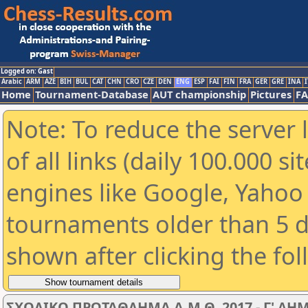
Logged on: Gast
Arabic
ARM
AZE
BIH
BUL
CAT
CHN
CRO
CZE
DEN
ENG
ESP
FAI
FIN
FRA
GER
GRE
INA
I
Home
Tournament-Database
AUT championship
Pictures
F
Note: To reduce the server 
of all links (daily 100.000 s
engines like Google, Yahoo a
tournaments older than 5 d
shown after clicking the fo
ΣΧΟΛΙΚΟ ΠΡΩΤΑΘΛΗΜΑ Α.Μ.Θ. 2017 - Γ' ΔΗ