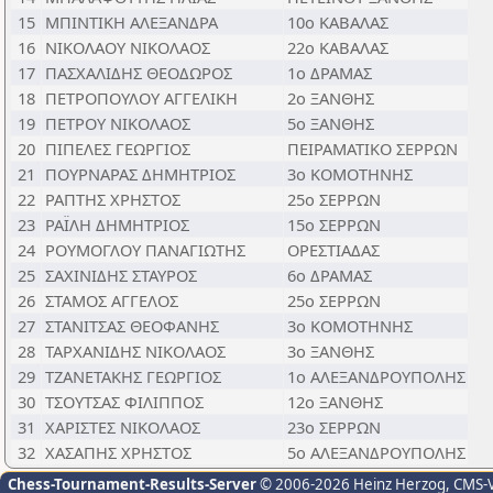
15
ΜΠΙΝΤΙΚΗ ΑΛΕΞΑΝΔΡΑ
10ο ΚΑΒΑΛΑΣ
16
ΝΙΚΟΛΑΟΥ ΝΙΚΟΛΑΟΣ
22ο ΚΑΒΑΛΑΣ
17
ΠΑΣΧΑΛΙΔΗΣ ΘΕΟΔΩΡΟΣ
1ο ΔΡΑΜΑΣ
18
ΠΕΤΡΟΠΟΥΛΟΥ ΑΓΓΕΛΙΚΗ
2ο ΞΑΝΘΗΣ
19
ΠΕΤΡΟΥ ΝΙΚΟΛΑΟΣ
5ο ΞΑΝΘΗΣ
20
ΠΙΠΕΛΕΣ ΓΕΩΡΓΙΟΣ
ΠΕΙΡΑΜΑΤΙΚΟ ΣΕΡΡΩΝ
21
ΠΟΥΡΝΑΡΑΣ ΔΗΜΗΤΡΙΟΣ
3ο ΚΟΜΟΤΗΝΗΣ
22
ΡΑΠΤΗΣ ΧΡΗΣΤΟΣ
25ο ΣΕΡΡΩΝ
23
ΡΑΪΛΗ ΔΗΜΗΤΡΙΟΣ
15ο ΣΕΡΡΩΝ
24
ΡΟΥΜΟΓΛΟΥ ΠΑΝΑΓΙΩΤΗΣ
ΟΡΕΣΤΙΑΔΑΣ
25
ΣΑΧΙΝΙΔΗΣ ΣΤΑΥΡΟΣ
6ο ΔΡΑΜΑΣ
26
ΣΤΑΜΟΣ ΑΓΓΕΛΟΣ
25ο ΣΕΡΡΩΝ
27
ΣΤΑΝΙΤΣΑΣ ΘΕΟΦΑΝΗΣ
3ο ΚΟΜΟΤΗΝΗΣ
28
ΤΑΡΧΑΝΙΔΗΣ ΝΙΚΟΛΑΟΣ
3ο ΞΑΝΘΗΣ
29
ΤΖΑΝΕΤΑΚΗΣ ΓΕΩΡΓΙΟΣ
1ο ΑΛΕΞΑΝΔΡΟΥΠΟΛΗΣ
30
ΤΣΟΥΤΣΑΣ ΦΙΛΙΠΠΟΣ
12ο ΞΑΝΘΗΣ
31
ΧΑΡΙΣΤΕΣ ΝΙΚΟΛΑΟΣ
23ο ΣΕΡΡΩΝ
32
ΧΑΣΑΠΗΣ ΧΡΗΣΤΟΣ
5ο ΑΛΕΞΑΝΔΡΟΥΠΟΛΗΣ
Chess-Tournament-Results-Server
© 2006-2026 Heinz Herzog
, CMS-