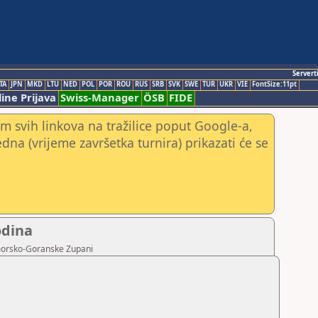
Servert
TA
JPN
MKD
LTU
NED
POL
POR
ROU
RUS
SRB
SVK
SWE
TUR
UKR
VIE
FontSize:11pt
ine Prijava
Swiss-Manager
ÖSB
FIDE
m svih linkova na tražilice poput Google-a,
jedna (vrijeme završetka turnira) prikazati će se
odina
imorsko-Goranske Zupani