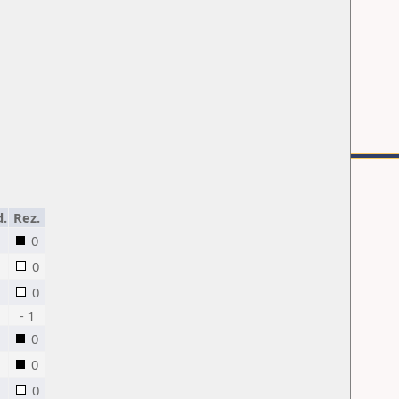
.
Rez.
0
0
0
- 1
0
0
0