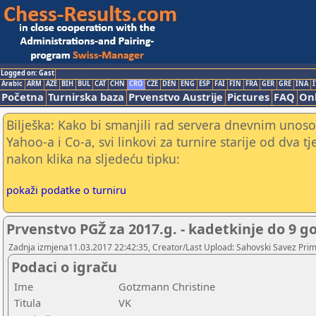
Logged on: Gast
Arabic
ARM
AZE
BIH
BUL
CAT
CHN
CRO
CZE
DEN
ENG
ESP
FAI
FIN
FRA
GER
GRE
INA
I
Početna
Turnirska baza
Prvenstvo Austrije
Pictures
FAQ
Onl
Bilješka: Kako bi smanjili rad servera dnevnim unoso
Yahoo-a i Co-a, svi linkovi za turnire starije od dva t
nakon klika na sljedeću tipku:
pokaži podatke o turniru
Prvenstvo PGŽ za 2017.g. - kadetkinje do 9 g
Zadnja izmjena11.03.2017 22:42:35, Creator/Last Upload: Sahovski Savez Pr
Podaci o igraču
Ime
Gotzmann Christine
Titula
VK