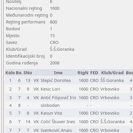
Nositelj
6
Nacionalni rejting
1600
Međunarodni rejting
0
Rejting performans
800
Bodovi
1
Mjesto
15
Savez
CRO
Klub/Grad
Š.Š.Goranka
Identifikacijski broj
0
Godina rođenja
2008
Kolo
Bo.
SNo
Ime
RtgN
FED
Klub/Grad
Bod
1
6
13
VK
Stepić Dorotea
1600
CRO
ŠŠ Goranka
4
2
7
9
VK
Kesic Lori
1600
CRO
Vrbovsko
3
3
7
4
VK
Antić Filipovič Iris
1600
CRO
Vrbovsko
3
4
8
-
slobodan
-
-
-
5
7
8
VK
Kasun Vita
1600
CRO
Vrbovsko
2
6
7
14
VK
Colić Škuver Ines
1600
CRO
Š.Š.Goranka
4
7
7
7
VK
Ivanković Anais
1600
CRO
Vrbovsko
3