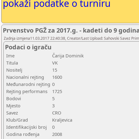
pokaži podatke o turniru
Prvenstvo PGŽ za 2017.g. - kadeti do 9 godin
Zadnja izmjena11.03.2017 22:40:38, Creator/Last Upload: Sahovski Savez Pr
Podaci o igraču
Ime
Čarija Dominik
Titula
VK
Nositelj
15
Nacionalni rejting
1600
Međunarodni rejting
0
Rejting performans
1725
Bodovi
5
Mjesto
3
Savez
CRO
Klub/Grad
Kraljevica
Identifikacijski broj
0
Godina rođenja
2008