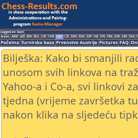
Logged on: Gast
Arabic
ARM
AZE
BIH
BUL
CAT
CHN
CRO
CZE
DEN
ENG
ESP
FAI
FIN
FRA
GER
GRE
INA
I
Početna
Turnirska baza
Prvenstvo Austrije
Pictures
FAQ
Onl
Bilješka: Kako bi smanjili 
unosom svih linkova na traž
Yahoo-a i Co-a, svi linkovi z
tjedna (vrijeme završetka tu
nakon klika na sljedeću tipk