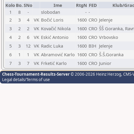
Kolo
Bo.
SNo
Ime
RtgN
FED
Klub/Gra
1
8
-
slobodan
-
-
2
3
4
VK
Bočić Loris
1600
CRO
Jelenje
3
2
2
VK
Kovačić Nikola
1600
CRO
ŠŠ Goranka, Rav
4
2
6
VK
Eskić Antonio
1600
CRO
Vrbovsko
5
3
12
VK
Radic Luka
1600
BIH
Jelenje
6
1
1
VK
Abramović Karlo
1600
CRO
Š.Š.Goranka
7
3
7
VK
Frketić Karlo
1600
CRO
Junior
Chess-Tournament-Results-Server
© 2006-2026 Heinz Herzog
, CMS-
Legal details/Terms of use