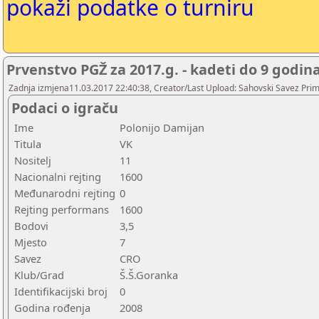
pokaži podatke o turniru
Prvenstvo PGŽ za 2017.g. - kadeti do 9 godin
Zadnja izmjena11.03.2017 22:40:38, Creator/Last Upload: Sahovski Savez Pr
Podaci o igraču
Ime
Polonijo Damijan
Titula
VK
Nositelj
11
Nacionalni rejting
1600
Međunarodni rejting
0
Rejting performans
1600
Bodovi
3,5
Mjesto
7
Savez
CRO
Klub/Grad
Š.Š.Goranka
Identifikacijski broj
0
Godina rođenja
2008