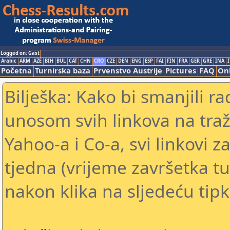
Logged on: Gast
Arabic
ARM
AZE
BIH
BUL
CAT
CHN
CRO
CZE
DEN
ENG
ESP
FAI
FIN
FRA
GER
GRE
INA
I
Početna
Turnirska baza
Prvenstvo Austrije
Pictures
FAQ
Onl
Bilješka: Kako bi smanjili 
unosom svih linkova na traž
Yahoo-a i Co-a, svi linkovi z
tjedna (vrijeme završetka tu
nakon klika na sljedeću tipk