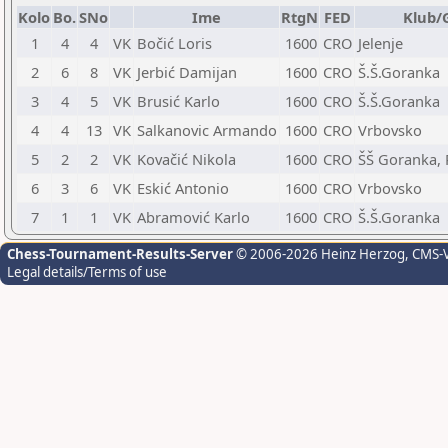
Kolo
Bo.
SNo
Ime
RtgN
FED
Klub/
1
4
4
VK
Bočić Loris
1600
CRO
Jelenje
2
6
8
VK
Jerbić Damijan
1600
CRO
Š.Š.Goranka
3
4
5
VK
Brusić Karlo
1600
CRO
Š.Š.Goranka
4
4
13
VK
Salkanovic Armando
1600
CRO
Vrbovsko
5
2
2
VK
Kovačić Nikola
1600
CRO
ŠŠ Goranka,
6
3
6
VK
Eskić Antonio
1600
CRO
Vrbovsko
7
1
1
VK
Abramović Karlo
1600
CRO
Š.Š.Goranka
Chess-Tournament-Results-Server
© 2006-2026 Heinz Herzog
, CMS-
Legal details/Terms of use