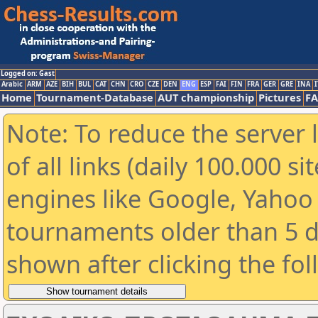
Logged on: Gast
Arabic
ARM
AZE
BIH
BUL
CAT
CHN
CRO
CZE
DEN
ENG
ESP
FAI
FIN
FRA
GER
GRE
INA
I
Home
Tournament-Database
AUT championship
Pictures
F
Note: To reduce the server 
of all links (daily 100.000 s
engines like Google, Yahoo a
tournaments older than 5 d
shown after clicking the fo