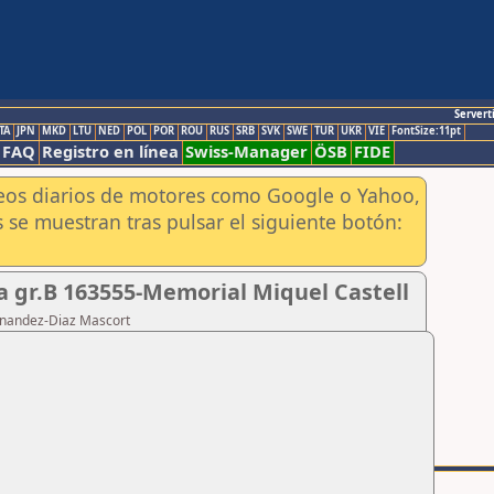
Servert
TA
JPN
MKD
LTU
NED
POL
POR
ROU
RUS
SRB
SVK
SWE
TUR
UKR
VIE
FontSize:11pt
FAQ
Registro en línea
Swiss-Manager
ÖSB
FIDE
aneos diarios de motores como Google o Yahoo,
 se muestran tras pulsar el siguiente botón:
a gr.B 163555-Memorial Miquel Castell
ernandez-Diaz Mascort