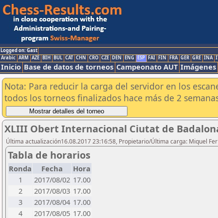
Logged on: Gast
Arabic
ARM
AZE
BIH
BUL
CAT
CHN
CRO
CZE
DEN
ENG
ESP
FAI
FIN
FRA
GER
GRE
INA
I
Inicio
Base de datos de torneos
Campeonato AUT
Imágenes
Nota: Para reducir la carga del servidor en los esc
todos los torneos finalizados hace más de 2 semanas
XLIII Obert Internacional Ciutat de Badalon
Última actualización16.08.2017 23:16:58, Propietario/Última carga: Miquel F
Tabla de horarios
Ronda
Fecha
Hora
1
2017/08/02
17.00
2
2017/08/03
17.00
3
2017/08/04
17.00
4
2017/08/05
17.00