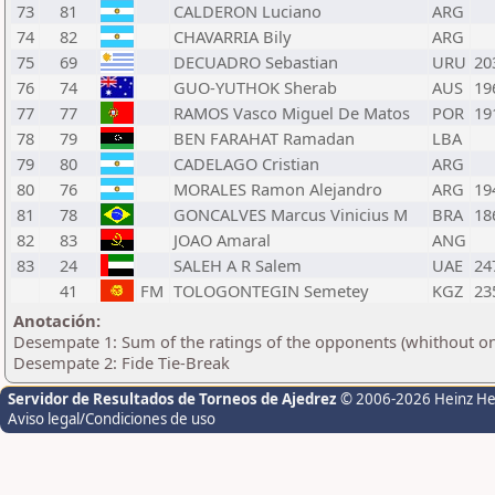
73
81
CALDERON Luciano
ARG
74
82
CHAVARRIA Bily
ARG
75
69
DECUADRO Sebastian
URU
20
76
74
GUO-YUTHOK Sherab
AUS
19
77
77
RAMOS Vasco Miguel De Matos
POR
19
78
79
BEN FARAHAT Ramadan
LBA
79
80
CADELAGO Cristian
ARG
80
76
MORALES Ramon Alejandro
ARG
19
81
78
GONCALVES Marcus Vinicius M
BRA
18
82
83
JOAO Amaral
ANG
83
24
SALEH A R Salem
UAE
24
41
FM
TOLOGONTEGIN Semetey
KGZ
23
Anotación:
Desempate 1: Sum of the ratings of the opponents (whithout on
Desempate 2: Fide Tie-Break
Servidor de Resultados de Torneos de Ajedrez
© 2006-2026 Heinz H
Aviso legal/Condiciones de uso