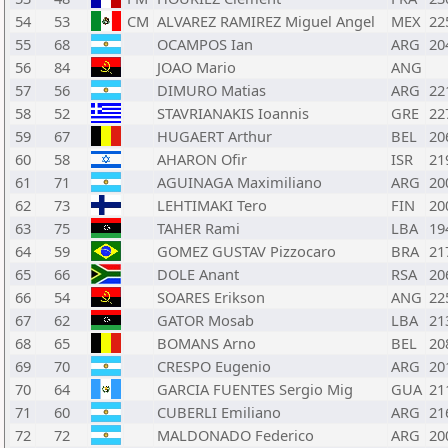
54
53
CM
ALVAREZ RAMIREZ Miguel Angel
MEX
22
55
68
OCAMPOS Ian
ARG
20
56
84
JOAO Mario
ANG
57
56
DIMURO Matias
ARG
22
58
52
STAVRIANAKIS Ioannis
GRE
22
59
67
HUGAERT Arthur
BEL
20
60
58
AHARON Ofir
ISR
21
61
71
AGUINAGA Maximiliano
ARG
20
62
73
LEHTIMAKI Tero
FIN
20
63
75
TAHER Rami
LBA
19
64
59
GOMEZ GUSTAV Pizzocaro
BRA
21
65
66
DOLE Anant
RSA
20
66
54
SOARES Erikson
ANG
22
67
62
GATOR Mosab
LBA
21
68
65
BOMANS Arno
BEL
20
69
70
CRESPO Eugenio
ARG
20
70
64
GARCIA FUENTES Sergio Mig
GUA
21
71
60
CUBERLI Emiliano
ARG
21
72
72
MALDONADO Federico
ARG
20