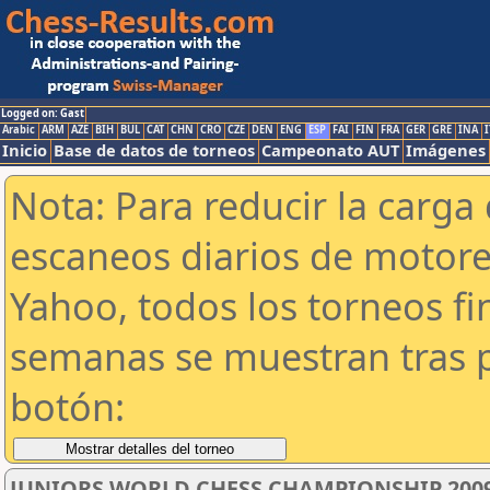
Logged on: Gast
Arabic
ARM
AZE
BIH
BUL
CAT
CHN
CRO
CZE
DEN
ENG
ESP
FAI
FIN
FRA
GER
GRE
INA
I
Inicio
Base de datos de torneos
Campeonato AUT
Imágenes
Nota: Para reducir la carga 
escaneos diarios de motor
Yahoo, todos los torneos f
semanas se muestran tras p
botón:
JUNIORS WORLD CHESS CHAMPIONSHIP 2009