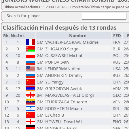
Última actualización03.11.2009 19:34:08, Propietario/Última carga: IA Jorge V
Search for player
Clasificación Final después de 13 rondas
Rk.
No.Ini.
Nombre
FED
E
1
1
GM
VACHIER-LAGRAVE Maxime
FRA
27
2
3
GM
ZHIGALKO Sergei
BLR
26
3
10
GM
OLSZEWSKI Michal
POL
25
4
8
GM
POPOV Ivan
RUS
25
5
11
IM
LENDERMAN Alex
USA
25
6
2
GM
ANDREIKIN Dmitry
RUS
26
7
19
GM
YU Yangyi
CHN
25
8
17
GM
GRIGORYAN Avetik
ARM
25
9
20
IM
MARGVELASHVILI Giorgi
GEO
25
10
7
GM
ITURRIZAGA Eduardo
VEN
26
11
5
GM
RODSHTEIN Maxim
ISR
26
12
6
GM
LI Chao B
CHN
26
13
4
GM
HOWELL David W L
ENG
26
14
15
GM
BINDRICH Falko
GER
25