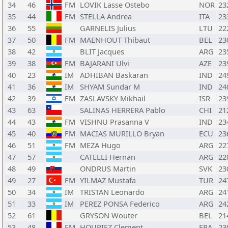
34
46
FM
LOVIK Lasse Ostebo
NOR
23
35
44
FM
STELLA Andrea
ITA
23
36
55
GARNELIS Julius
LTU
22
37
50
FM
MAENHOUT Thibaut
BEL
23
38
42
BLIT Jacques
ARG
23
39
38
FM
BAJARANI Ulvi
AZE
23
40
23
IM
ADHIBAN Baskaran
IND
24
41
36
IM
SHYAM Sundar M
IND
24
42
39
FM
ZASLAVSKY Mikhail
ISR
23
43
63
SALINAS HERRERA Pablo
CHI
21
44
43
FM
VISHNU Prasanna V
IND
23
45
40
FM
MACIAS MURILLO Bryan
ECU
23
46
51
FM
MEZA Hugo
ARG
22
47
57
CATELLI Hernan
ARG
22
48
49
ONDRUS Martin
SVK
23
49
27
FM
YILMAZ Mustafa
TUR
24
50
34
IM
TRISTAN Leonardo
ARG
24
51
33
IM
PEREZ PONSA Federico
ARG
24
52
61
GRYSON Wouter
BEL
21
53
48
FM
HOURIEZ Clement
FRA
23