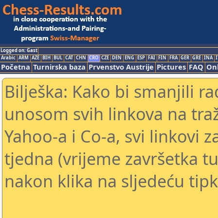
Logged on: Gast
Arabic
ARM
AZE
BIH
BUL
CAT
CHN
CRO
CZE
DEN
ENG
ESP
FAI
FIN
FRA
GER
GRE
INA
I
Početna
Turnirska baza
Prvenstvo Austrije
Pictures
FAQ
Onl
Bilješka: Kako bi smanjili 
unosom svih linkova na traž
Yahoo-a i Co-a, svi linkovi z
tjedna (vrijeme završetka tu
nakon klika na sljedeću tipk