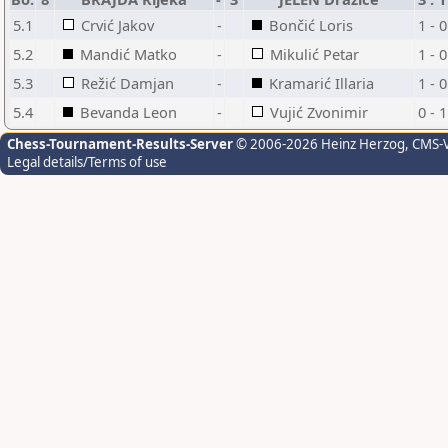
5.1
Crvić Jakov
-
Bončić Loris
1 - 0
5.2
Mandić Matko
-
Mikulić Petar
1 - 0
5.3
Režić Damjan
-
Kramarić Illaria
1 - 0
5.4
Bevanda Leon
-
Vujić Zvonimir
0 - 1
Chess-Tournament-Results-Server
© 2006-2026 Heinz Herzog
, CMS-
Legal details/Terms of use