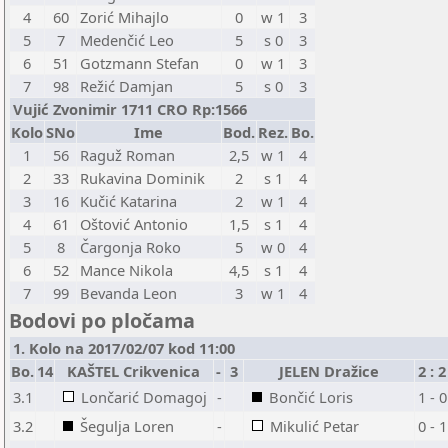
4
60
Zorić Mihajlo
0
w 1
3
5
7
Medenčić Leo
5
s 0
3
6
51
Gotzmann Stefan
0
w 1
3
7
98
Režić Damjan
5
s 0
3
Vujić Zvonimir 1711 CRO Rp:1566
Kolo
SNo
Ime
Bod.
Rez.
Bo.
1
56
Raguž Roman
2,5
w 1
4
2
33
Rukavina Dominik
2
s 1
4
3
16
Kučić Katarina
2
w 1
4
4
61
Oštović Antonio
1,5
s 1
4
5
8
Čargonja Roko
5
w 0
4
6
52
Mance Nikola
4,5
s 1
4
7
99
Bevanda Leon
3
w 1
4
Bodovi po pločama
1. Kolo na 2017/02/07 kod 11:00
Bo.
14
KAŠTEL Crikvenica
-
3
JELEN Dražice
2 : 2
3.1
Lončarić Domagoj
-
Bončić Loris
1 - 0
3.2
Šegulja Loren
-
Mikulić Petar
0 - 1