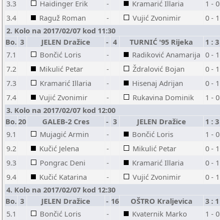
3.3
Haidinger Erik
-
Kramarić Illaria
1 - 0
3.4
Raguž Roman
-
Vujić Zvonimir
0 - 1
2. Kolo na 2017/02/07 kod 11:30
Bo.
3
JELEN Dražice
-
4
TURNIĆ '95 Rijeka
1 : 3
7.1
Bončić Loris
-
Radiković Anamarija
0 - 1
7.2
Mikulić Petar
-
Ždralović Bojan
0 - 1
7.3
Kramarić Illaria
-
Hisenaj Adrijan
0 - 1
7.4
Vujić Zvonimir
-
Rukavina Dominik
1 - 0
3. Kolo na 2017/02/07 kod 12:00
Bo.
20
GALEB-2 Cres
-
3
JELEN Dražice
1 : 3
9.1
Mujagić Armin
-
Bončić Loris
1 - 0
9.2
Kučić Jelena
-
Mikulić Petar
0 - 1
9.3
Pongrac Deni
-
Kramarić Illaria
0 - 1
9.4
Kučić Katarina
-
Vujić Zvonimir
0 - 1
4. Kolo na 2017/02/07 kod 12:30
Bo.
3
JELEN Dražice
-
16
OŠTRO Kraljevica
3 : 1
5.1
Bončić Loris
-
Kvaternik Marko
1 - 0