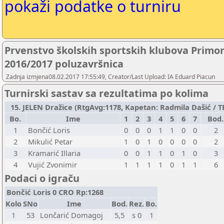
pokaži podatke o turniru
Prvenstvo školskih sportskih klubova Primo
2016/2017 poluzavršnica
Zadnja izmjena08.02.2017 17:55:49, Creator/Last Upload: IA Eduard Piacun
Turnirski sastav sa rezultatima po kolima
15. JELEN Dražice (RtgAvg:1178, Kapetan: Radmila Dašić / TB1
Bo.
Ime
1
2
3
4
5
6
7
Bod.
1
Bončić Loris
0
0
0
1
1
0
0
2
2
Mikulić Petar
1
0
1
0
0
0
0
2
3
Kramarić Illaria
0
0
1
1
0
1
0
3
4
Vujić Zvonimir
1
1
1
1
0
1
1
6
Podaci o igraču
Bončić Loris 0 CRO Rp:1268
Kolo
SNo
Ime
Bod.
Rez.
Bo.
1
53
Lončarić Domagoj
5,5
s 0
1