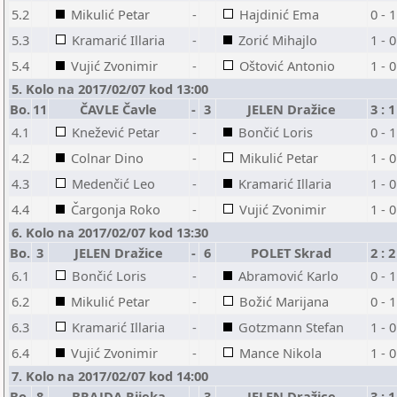
5.2
Mikulić Petar
-
Hajdinić Ema
0 - 1
5.3
Kramarić Illaria
-
Zorić Mihajlo
1 - 0
5.4
Vujić Zvonimir
-
Oštović Antonio
1 - 0
5. Kolo na 2017/02/07 kod 13:00
Bo.
11
ČAVLE Čavle
-
3
JELEN Dražice
3 : 1
4.1
Knežević Petar
-
Bončić Loris
0 - 1
4.2
Colnar Dino
-
Mikulić Petar
1 - 0
4.3
Medenčić Leo
-
Kramarić Illaria
1 - 0
4.4
Čargonja Roko
-
Vujić Zvonimir
1 - 0
6. Kolo na 2017/02/07 kod 13:30
Bo.
3
JELEN Dražice
-
6
POLET Skrad
2 : 2
6.1
Bončić Loris
-
Abramović Karlo
0 - 1
6.2
Mikulić Petar
-
Božić Marijana
0 - 1
6.3
Kramarić Illaria
-
Gotzmann Stefan
1 - 0
6.4
Vujić Zvonimir
-
Mance Nikola
1 - 0
7. Kolo na 2017/02/07 kod 14:00
Bo.
8
BRAJDA Rijeka
-
3
JELEN Dražice
3 : 1