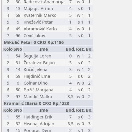
2
30
Radiković Anamarija
7
w 0
1
3
13
Mujagić Armin
4
s 0
1
4
58
Kvaternik Marko
5
w 1
1
5
5
Knežević Petar
1
s 1
1
6
49
Abramović Karlo
4
w 0
1
7
96
Crvić Jakov
5
s 0
1
Mikulić Petar 0 CRO Rp:1186
Kolo
SNo
Ime
Bod.
Rez.
Bo.
1
54
Šegulja Loren
0
w 1
2
2
31
Ždralović Bojan
5
s 0
2
3
14
Kučić Jelena
3
w 1
2
4
59
Hajdinić Ema
5
s 0
2
5
6
Colnar Dino
4
w 0
2
6
50
Božić Marijana
4
s 0
2
7
97
Mandić Matko
3,5
w 0
2
Kramarić Illaria 0 CRO Rp:1228
Kolo
SNo
Ime
Bod.
Rez.
Bo.
1
55
Haidinger Erik
7
s 0
3
2
32
Hisenaj Adrijan
3,5
w 0
3
3
15
Pongrac Deni
2
s 1
3