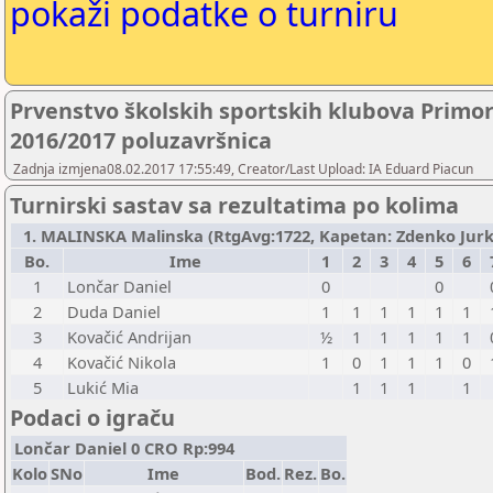
pokaži podatke o turniru
Prvenstvo školskih sportskih klubova Primo
2016/2017 poluzavršnica
Zadnja izmjena08.02.2017 17:55:49, Creator/Last Upload: IA Eduard Piacun
Turnirski sastav sa rezultatima po kolima
1. MALINSKA Malinska (RtgAvg:1722, Kapetan: Zdenko Jurkovi
Bo.
Ime
1
2
3
4
5
6
1
Lončar Daniel
0
0
2
Duda Daniel
1
1
1
1
1
1
3
Kovačić Andrijan
½
1
1
1
1
1
4
Kovačić Nikola
1
0
1
1
1
0
5
Lukić Mia
1
1
1
1
Podaci o igraču
Lončar Daniel 0 CRO Rp:994
Kolo
SNo
Ime
Bod.
Rez.
Bo.