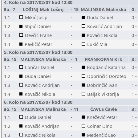
4. Kolo na 2017/02/07 kod 12:30
Bo.
7
LOŠINJ Mali Lošinj
-
15
MALINSKA Malinska
0 :
1.1
Mikić Josip
-
Duda Daniel
0 -
1.2
Stipić Daniel
-
Kovačić Andrijan
0 -
1.3
Devčić Frane
-
Kovačić Nikola
0 -
1.4
Pavličić Petar
-
Lukić Mia
0 -
5. Kolo na 2017/02/07 kod 13:00
Bo.
15
MALINSKA Malinska
-
1
FRANKOPAN Krk
3 :
1.1
Lončar Daniel
-
Bogdanić Katarina
0 -
1.2
Duda Daniel
-
Dobrinčić Doroteo
1 -
1.3
Kovačić Andrijan
-
Dobrinčić Ivan
1 -
1.4
Kovačić Nikola
-
Baljak Viktorija
1 -
6. Kolo na 2017/02/07 kod 13:30
Bo.
15
MALINSKA Malinska
-
11
ČAVLE Čavle
3 :
1.1
Duda Daniel
-
Knežević Petar
1 -
1.2
Kovačić Andrijan
-
Colnar Dino
1 -
1.3
Kovačić Nikola
-
Medenčić Leo
0 -