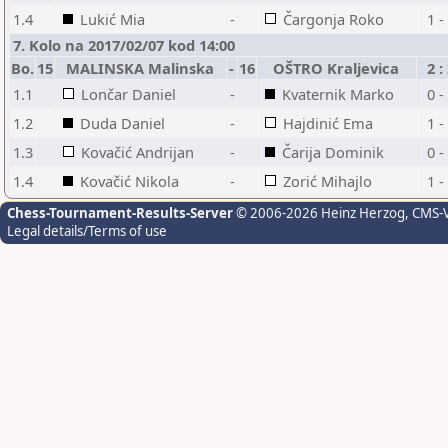
1.4
Lukić Mia
-
Čargonja Roko
1 -
7. Kolo na 2017/02/07 kod 14:00
Bo.
15
MALINSKA Malinska
-
16
OŠTRO Kraljevica
2 :
1.1
Lončar Daniel
-
Kvaternik Marko
0 -
1.2
Duda Daniel
-
Hajdinić Ema
1 -
1.3
Kovačić Andrijan
-
Čarija Dominik
0 -
1.4
Kovačić Nikola
-
Zorić Mihajlo
1 -
Chess-Tournament-Results-Server
© 2006-2026 Heinz Herzog
, CMS-
Legal details/Terms of use