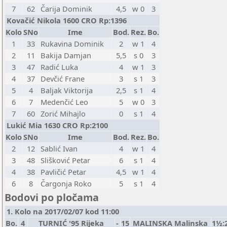
7
62
Čarija Dominik
4,5
w 0
3
Kovačić Nikola 1600 CRO Rp:1396
Kolo
SNo
Ime
Bod.
Rez.
Bo.
1
33
Rukavina Dominik
2
w 1
4
2
11
Bakija Damjan
5,5
s 0
3
3
47
Radić Luka
4
w 1
3
4
37
Devčić Frane
3
s 1
3
5
4
Baljak Viktorija
2,5
s 1
4
6
7
Medenčić Leo
5
w 0
3
7
60
Zorić Mihajlo
0
s 1
4
Lukić Mia 1630 CRO Rp:2100
Kolo
SNo
Ime
Bod.
Rez.
Bo.
2
12
Sablić Ivan
4
w 1
4
3
48
Slišković Petar
6
s 1
4
4
38
Pavličić Petar
4,5
w 1
4
6
8
Čargonja Roko
5
s 1
4
Bodovi po pločama
1. Kolo na 2017/02/07 kod 11:00
Bo.
4
TURNIĆ '95 Rijeka
-
15
MALINSKA Malinska
1½: