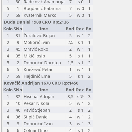
1
30
Radiković Anamarija
7
s 0
1
5
1
Bogdanić Katarina
7
w 0
1
7
58
Kvaternik Marko
5
w 0
1
Duda Daniel 1988 CRO Rp:2136
Kolo
SNo
Ime
Bod.
Rez.
Bo.
1
31
Ždralović Bojan
5
w 1
2
2
9
Mokorić Ivan
2,5
s 1
1
3
45
Mravić Roko
2
w 1
1
4
35
Mikić Josip
5
s 1
1
5
2
Dobrinčić Doroteo
1,5
s 1
2
6
5
Knežević Petar
1
w 1
1
7
59
Hajdinić Ema
5
s 1
2
Kovačić Andrijan 1670 CRO Rp:1456
Kolo
SNo
Ime
Bod.
Rez.
Bo.
1
32
Hisenaj Adrijan
3,5
s ½
3
2
10
Pekar Nikola
5
w 1
2
3
46
Pavić Stjepan
2
s 1
2
4
36
Stipić Daniel
4
w 1
2
5
3
Dobrinčić Ivan
3
w 1
3
6
6
Colnar Dino
4
s 1
2