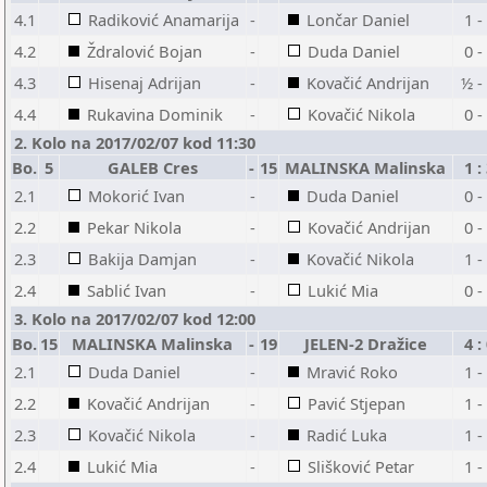
4.1
Radiković Anamarija
-
Lončar Daniel
1 -
4.2
Ždralović Bojan
-
Duda Daniel
0 -
4.3
Hisenaj Adrijan
-
Kovačić Andrijan
½ -
4.4
Rukavina Dominik
-
Kovačić Nikola
0 -
2. Kolo na 2017/02/07 kod 11:30
Bo.
5
GALEB Cres
-
15
MALINSKA Malinska
1 :
2.1
Mokorić Ivan
-
Duda Daniel
0 -
2.2
Pekar Nikola
-
Kovačić Andrijan
0 -
2.3
Bakija Damjan
-
Kovačić Nikola
1 -
2.4
Sablić Ivan
-
Lukić Mia
0 -
3. Kolo na 2017/02/07 kod 12:00
Bo.
15
MALINSKA Malinska
-
19
JELEN-2 Dražice
4 :
2.1
Duda Daniel
-
Mravić Roko
1 -
2.2
Kovačić Andrijan
-
Pavić Stjepan
1 -
2.3
Kovačić Nikola
-
Radić Luka
1 -
2.4
Lukić Mia
-
Slišković Petar
1 -