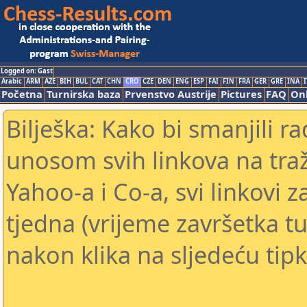
Logged on: Gast
Arabic
ARM
AZE
BIH
BUL
CAT
CHN
CRO
CZE
DEN
ENG
ESP
FAI
FIN
FRA
GER
GRE
INA
I
Početna
Turnirska baza
Prvenstvo Austrije
Pictures
FAQ
Onl
Bilješka: Kako bi smanjili 
unosom svih linkova na traž
Yahoo-a i Co-a, svi linkovi z
tjedna (vrijeme završetka tu
nakon klika na sljedeću tipk