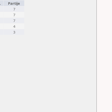
.
Partije
7
7
7
4
3