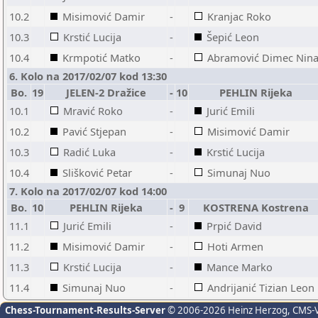
10.2
Misimović Damir
-
Kranjac Roko
10.3
Krstić Lucija
-
Šepić Leon
10.4
Krmpotić Matko
-
Abramović Dimec Nin
6. Kolo na 2017/02/07 kod 13:30
Bo.
19
JELEN-2 Dražice
-
10
PEHLIN Rijeka
10.1
Mravić Roko
-
Jurić Emili
10.2
Pavić Stjepan
-
Misimović Damir
10.3
Radić Luka
-
Krstić Lucija
10.4
Slišković Petar
-
Simunaj Nuo
7. Kolo na 2017/02/07 kod 14:00
Bo.
10
PEHLIN Rijeka
-
9
KOSTRENA Kostrena
11.1
Jurić Emili
-
Prpić David
11.2
Misimović Damir
-
Hoti Armen
11.3
Krstić Lucija
-
Mance Marko
11.4
Simunaj Nuo
-
Andrijanić Tizian Leon
Chess-Tournament-Results-Server
© 2006-2026 Heinz Herzog
, CMS-