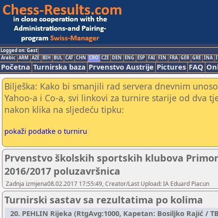
Logged on: Gast
Arabic
ARM
AZE
BIH
BUL
CAT
CHN
CRO
CZE
DEN
ENG
ESP
FAI
FIN
FRA
GER
GRE
INA
I
Početna
Turnirska baza
Prvenstvo Austrije
Pictures
FAQ
Onl
Bilješka: Kako bi smanjili rad servera dnevnim unoso
Yahoo-a i Co-a, svi linkovi za turnire starije od dva t
nakon klika na sljedeću tipku:
pokaži podatke o turniru
Prvenstvo školskih sportskih klubova Primo
2016/2017 poluzavršnica
Zadnja izmjena08.02.2017 17:55:49, Creator/Last Upload: IA Eduard Piacun
Turnirski sastav sa rezultatima po kolima
20. PEHLIN Rijeka (RtgAvg:1000, Kapetan: Bosiljko Rajić / TB1