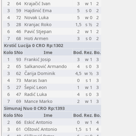
2
64
Krajačić Ivan
3
w 1
2
3
59
Hajdinić Ema
5
s 0
2
4
72
Novak Luka
5
w 0
2
5
28
Kranjac Roko
1,5
s ½
2
6
46
Pavić Stjepan
2
w 1
2
7
68
Hoti Armen
3
s 0
2
Krstić Lucija 0 CRO Rp:1302
Kolo
SNo
Ime
Bod.
Rez.
Bo.
1
93
Frankić Josip
3
w 1
3
2
65
Salkanović Armando
4
s 0
3
3
62
Čarija Dominik
4,5
w ½
3
4
73
Maras Ivan
0
s 1
3
5
27
Šepić Leon
1
w 1
3
6
47
Radić Luka
4
s 0
3
7
69
Mance Marko
2
w 1
3
Simunaj Nuo 0 CRO Rp:1393
Kolo
SNo
Ime
Bod.
Rez.
Bo.
2
66
Eskić Antonio
0
w 1
4
3
61
Oštović Antonio
1,5
s 1
4