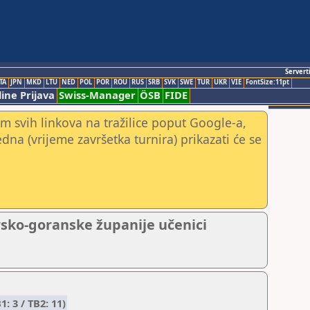
Servert
TA
JPN
MKD
LTU
NED
POL
POR
ROU
RUS
SRB
SVK
SWE
TUR
UKR
VIE
FontSize:11pt
ine Prijava
Swiss-Manager
ÖSB
FIDE
m svih linkova na tražilice poput Google-a,
jedna (vrijeme završetka turnira) prikazati će se
rsko-goranske županije učenici
: 3 / TB2: 11)