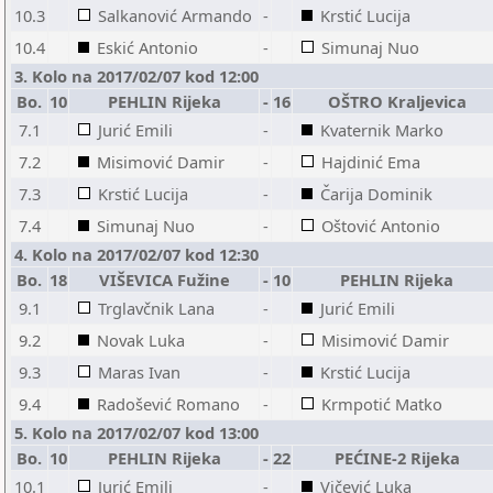
10.3
Salkanović Armando
-
Krstić Lucija
10.4
Eskić Antonio
-
Simunaj Nuo
3. Kolo na 2017/02/07 kod 12:00
Bo.
10
PEHLIN Rijeka
-
16
OŠTRO Kraljevica
7.1
Jurić Emili
-
Kvaternik Marko
7.2
Misimović Damir
-
Hajdinić Ema
7.3
Krstić Lucija
-
Čarija Dominik
7.4
Simunaj Nuo
-
Oštović Antonio
4. Kolo na 2017/02/07 kod 12:30
Bo.
18
VIŠEVICA Fužine
-
10
PEHLIN Rijeka
9.1
Trglavčnik Lana
-
Jurić Emili
9.2
Novak Luka
-
Misimović Damir
9.3
Maras Ivan
-
Krstić Lucija
9.4
Radošević Romano
-
Krmpotić Matko
5. Kolo na 2017/02/07 kod 13:00
Bo.
10
PEHLIN Rijeka
-
22
PEĆINE-2 Rijeka
10.1
Jurić Emili
-
Vičević Luka