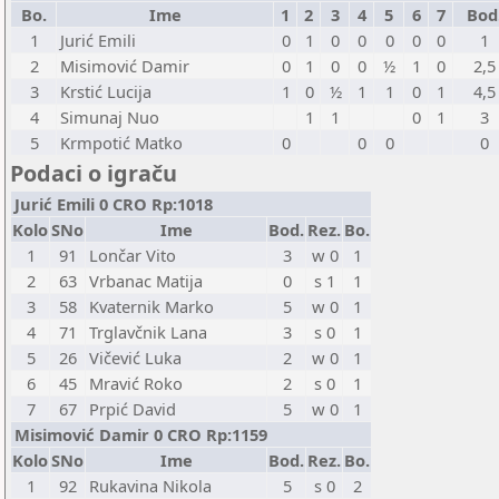
Bo.
Ime
1
2
3
4
5
6
7
Bod
1
Jurić Emili
0
1
0
0
0
0
0
1
2
Misimović Damir
0
1
0
0
½
1
0
2,5
3
Krstić Lucija
1
0
½
1
1
0
1
4,5
4
Simunaj Nuo
1
1
0
1
3
5
Krmpotić Matko
0
0
0
0
Podaci o igraču
Jurić Emili 0 CRO Rp:1018
Kolo
SNo
Ime
Bod.
Rez.
Bo.
1
91
Lončar Vito
3
w 0
1
2
63
Vrbanac Matija
0
s 1
1
3
58
Kvaternik Marko
5
w 0
1
4
71
Trglavčnik Lana
3
s 0
1
5
26
Vičević Luka
2
w 0
1
6
45
Mravić Roko
2
s 0
1
7
67
Prpić David
5
w 0
1
Misimović Damir 0 CRO Rp:1159
Kolo
SNo
Ime
Bod.
Rez.
Bo.
1
92
Rukavina Nikola
5
s 0
2