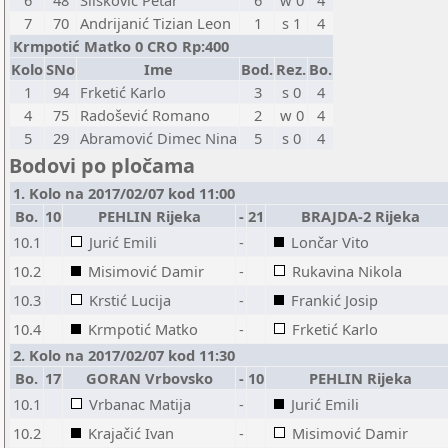
6
48
Slišković Petar
6
w 0
4
7
70
Andrijanić Tizian Leon
1
s 1
4
Krmpotić Matko 0 CRO Rp:400
Kolo
SNo
Ime
Bod.
Rez.
Bo.
1
94
Frketić Karlo
3
s 0
4
4
75
Radošević Romano
2
w 0
4
5
29
Abramović Dimec Nina
5
s 0
4
Bodovi po pločama
1. Kolo na 2017/02/07 kod 11:00
Bo.
10
PEHLIN Rijeka
-
21
BRAJDA-2 Rijeka
10.1
Jurić Emili
-
Lončar Vito
10.2
Misimović Damir
-
Rukavina Nikola
10.3
Krstić Lucija
-
Frankić Josip
10.4
Krmpotić Matko
-
Frketić Karlo
2. Kolo na 2017/02/07 kod 11:30
Bo.
17
GORAN Vrbovsko
-
10
PEHLIN Rijeka
10.1
Vrbanac Matija
-
Jurić Emili
10.2
Krajačić Ivan
-
Misimović Damir