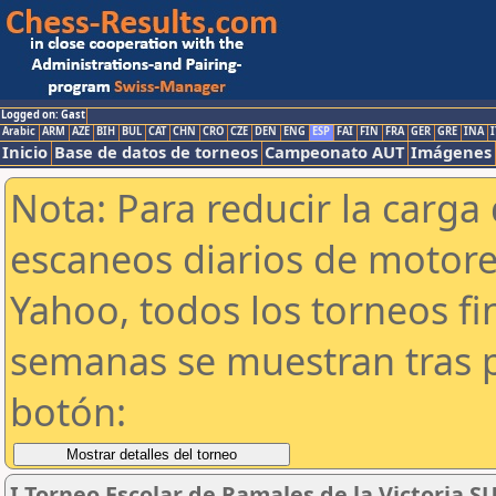
Logged on: Gast
Arabic
ARM
AZE
BIH
BUL
CAT
CHN
CRO
CZE
DEN
ENG
ESP
FAI
FIN
FRA
GER
GRE
INA
I
Inicio
Base de datos de torneos
Campeonato AUT
Imágenes
Nota: Para reducir la carga 
escaneos diarios de motor
Yahoo, todos los torneos f
semanas se muestran tras p
botón:
I Torneo Escolar de Ramales de la Victoria S