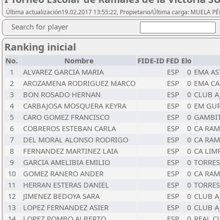
Última actualización19.02.2017 13:55:22, Propietario/Última carga: MUELA PÉ
Search for player
Ranking inicial
No.
Nombre
FIDE-ID
FED
Elo
1
ALVAREZ GARCIA MARIA
ESP
0
EMA AS
2
AROZAMENA RODRIGUEZ MARCO
ESP
0
EMA CA
3
BON ROSADO HERNAN
ESP
0
CLUB A
4
CARBAJOSA MOSQUERA KEYRA
ESP
0
EM GUR
5
CARO GOMEZ FRANCISCO
ESP
0
GAMBI
6
COBREROS ESTEBAN CARLA
ESP
0
CA RAM
7
DEL MORAL ALONSO RODRIGO
ESP
0
CA RAM
8
FERNANDEZ MARTINEZ LAIA
ESP
0
CA LIM
9
GARCIA AMELIBIA EMILIO
ESP
0
TORRES
10
GOMEZ RANERO ANDER
ESP
0
CA RAM
11
HERRAN ESTERAS DANIEL
ESP
0
TORRES
12
JIMENEZ BEDOYA SARA
ESP
0
CLUB A
13
LOPEZ FERNANDEZ ASIER
ESP
0
CLUB A
14
LOPEZ POMBO ALBERTO
ESP
0
REAL C