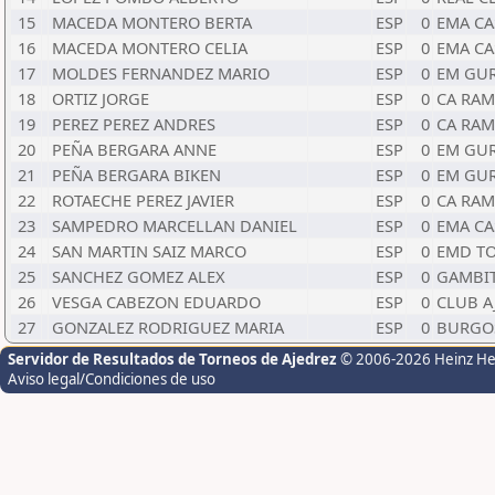
15
MACEDA MONTERO BERTA
ESP
0
EMA CA
16
MACEDA MONTERO CELIA
ESP
0
EMA CA
17
MOLDES FERNANDEZ MARIO
ESP
0
EM GUR
18
ORTIZ JORGE
ESP
0
CA RAM
19
PEREZ PEREZ ANDRES
ESP
0
CA RAM
20
PEÑA BERGARA ANNE
ESP
0
EM GUR
21
PEÑA BERGARA BIKEN
ESP
0
EM GUR
22
ROTAECHE PEREZ JAVIER
ESP
0
CA RAM
23
SAMPEDRO MARCELLAN DANIEL
ESP
0
EMA CA
24
SAN MARTIN SAIZ MARCO
ESP
0
EMD T
25
SANCHEZ GOMEZ ALEX
ESP
0
GAMBI
26
VESGA CABEZON EDUARDO
ESP
0
CLUB A
27
GONZALEZ RODRIGUEZ MARIA
ESP
0
BURGO
Servidor de Resultados de Torneos de Ajedrez
© 2006-2026 Heinz H
Aviso legal/Condiciones de uso