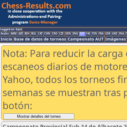
Logged on: Gast
Arabic
ARM
AZE
BIH
BUL
CAT
CHN
CRO
CZE
DEN
ENG
ESP
FAI
FIN
FRA
GER
GRE
INA
I
Inicio
Base de datos de torneos
Campeonato AUT
Imágenes
Nota: Para reducir la carga 
escaneos diarios de motor
Yahoo, todos los torneos f
semanas se muestran tras p
botón:
Campeonato Provincial Sub-14 de Albacete 