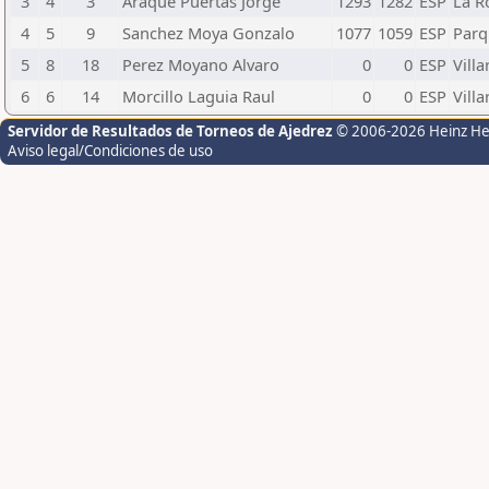
3
4
3
Araque Puertas Jorge
1293
1282
ESP
La R
4
5
9
Sanchez Moya Gonzalo
1077
1059
ESP
Parq
5
8
18
Perez Moyano Alvaro
0
0
ESP
Vill
6
6
14
Morcillo Laguia Raul
0
0
ESP
Vill
Servidor de Resultados de Torneos de Ajedrez
© 2006-2026 Heinz H
Aviso legal/Condiciones de uso