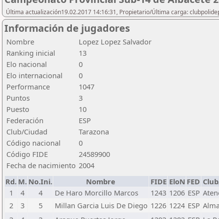
Última actualización19.02.2017 14:16:31, Propietario/Última carga: clubpolide
Información de jugadores
Nombre
Lopez Lopez Salvador
Ranking inicial
13
Elo nacional
0
Elo internacional
0
Performance
1047
Puntos
3
Puesto
10
Federación
ESP
Club/Ciudad
Tarazona
Código nacional
0
Código FIDE
24589900
Fecha de nacimiento
2004
Rd.
M.
No.Ini.
Nombre
FIDE
EloN
FED
Club
1
4
4
De Haro Morcillo Marcos
1243
1206
ESP
Aten
2
3
5
Millan Garcia Luis De Diego
1226
1224
ESP
Alm