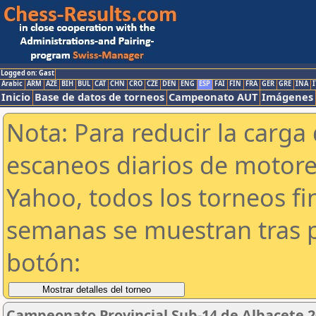
Logged on: Gast
Arabic
ARM
AZE
BIH
BUL
CAT
CHN
CRO
CZE
DEN
ENG
ESP
FAI
FIN
FRA
GER
GRE
INA
I
Inicio
Base de datos de torneos
Campeonato AUT
Imágenes
Nota: Para reducir la carga 
escaneos diarios de motor
Yahoo, todos los torneos f
semanas se muestran tras p
botón:
Campeonato Provincial Sub-14 de Albacete 