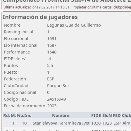
Última actualización19.02.2017 14:16:31, Propietario/Última carga: clubpolide
Información de jugadores
Nombre
Lagunas Gualda Guillermo
Ranking inicial
1
Elo nacional
1691
Elo internacional
1687
Performance
1548
FIDE elo +/-
-4
Puntos
5,5
Puesto
1
Federación
ESP
Club/Ciudad
Parque Sur
Código nacional
0
Código FIDE
24515949
Fecha de nacimiento
2003
Rd.
M.
No.Ini.
Nombre
FIDE
EloN
FED
Clu
1
1
10
Stanislavova Karamiteva Ivet
1030
1028
ESP
Alm