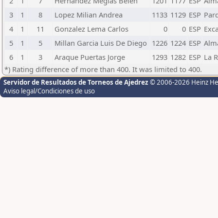
2
1
7
Hernandez Megias Belen
1201
1177
ESP
Alm
3
1
8
Lopez Milian Andrea
1133
1129
ESP
Par
4
1
11
Gonzalez Lema Carlos
0
0
ESP
Exca
5
1
5
Millan Garcia Luis De Diego
1226
1224
ESP
Alm
6
1
3
Araque Puertas Jorge
1293
1282
ESP
La 
*) Rating difference of more than 400. It was limited to 400.
Servidor de Resultados de Torneos de Ajedrez
© 2006-2026 Heinz H
Aviso legal/Condiciones de uso