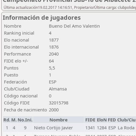
Última actualización19.02.2017 14:16:51, Propietario/Última carga: clubpolide
Información de jugadores
Nombre
Bueno Del Amo Valentin
Ranking inicial
4
Elo nacional
1877
Elo internacional
1876
Performance
2040
FIDE elo +/-
64
Puntos
5,5
Puesto
1
Federación
ESP
Club/Ciudad
Almansa
Código nacional
0
Código FIDE
32015798
Fecha de nacimiento
2000
Rd.
M.
No.Ini.
Nombre
FIDE
EloN
FED
Club/Ci
1
4
9
Nieto Cortijo Javier
1341
1284
ESP
La Roda