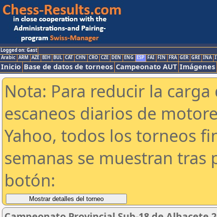
Logged on: Gast
Arabic
ARM
AZE
BIH
BUL
CAT
CHN
CRO
CZE
DEN
ENG
ESP
FAI
FIN
FRA
GER
GRE
INA
I
Inicio
Base de datos de torneos
Campeonato AUT
Imágenes
Nota: Para reducir la carga 
escaneos diarios de motor
Yahoo, todos los torneos f
semanas se muestran tras p
botón:
Campeonato Provincial Sub-18 de Albacete 