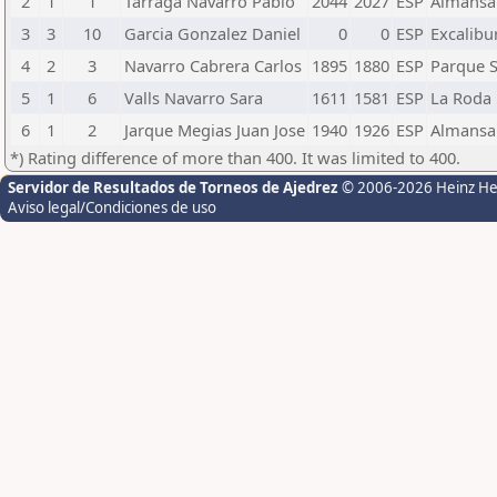
2
1
1
Tarraga Navarro Pablo
2044
2027
ESP
Almansa
3
3
10
Garcia Gonzalez Daniel
0
0
ESP
Excalibu
4
2
3
Navarro Cabrera Carlos
1895
1880
ESP
Parque 
5
1
6
Valls Navarro Sara
1611
1581
ESP
La Roda
6
1
2
Jarque Megias Juan Jose
1940
1926
ESP
Almansa
*) Rating difference of more than 400. It was limited to 400.
Servidor de Resultados de Torneos de Ajedrez
© 2006-2026 Heinz H
Aviso legal/Condiciones de uso