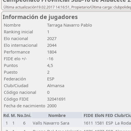
Última actualización19.02.2017 14:16:51, Propietario/Última carga: clubpolide
Información de jugadores
Nombre
Tarraga Navarro Pablo
Ranking inicial
1
Elo nacional
2027
Elo internacional
2044
Performance
1804
FIDE elo +/-
-16
Puntos
4,5
Puesto
2
Federación
ESP
Club/Ciudad
Almansa
Código nacional
0
Código FIDE
32041691
Fecha de nacimiento
2000
Rd.
M.
No.Ini.
Nombre
FIDE
EloN
FED
Club/Ci
1
1
6
Valls Navarro Sara
1611
1581
ESP
La Roda