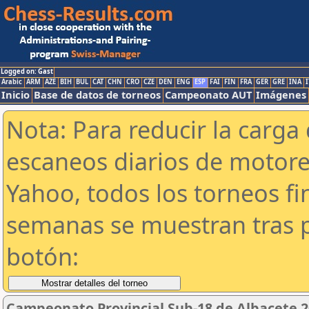
Logged on: Gast
Arabic
ARM
AZE
BIH
BUL
CAT
CHN
CRO
CZE
DEN
ENG
ESP
FAI
FIN
FRA
GER
GRE
INA
I
Inicio
Base de datos de torneos
Campeonato AUT
Imágenes
Nota: Para reducir la carga 
escaneos diarios de motor
Yahoo, todos los torneos f
semanas se muestran tras p
botón:
Campeonato Provincial Sub-18 de Albacete 