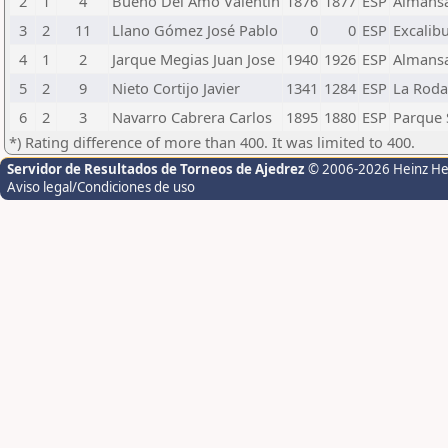
2
1
4
Bueno Del Amo Valentin
1876
1877
ESP
Almans
3
2
11
Llano Gómez José Pablo
0
0
ESP
Excalib
4
1
2
Jarque Megias Juan Jose
1940
1926
ESP
Almans
5
2
9
Nieto Cortijo Javier
1341
1284
ESP
La Roda
6
2
3
Navarro Cabrera Carlos
1895
1880
ESP
Parque 
*) Rating difference of more than 400. It was limited to 400.
Servidor de Resultados de Torneos de Ajedrez
© 2006-2026 Heinz H
Aviso legal/Condiciones de uso