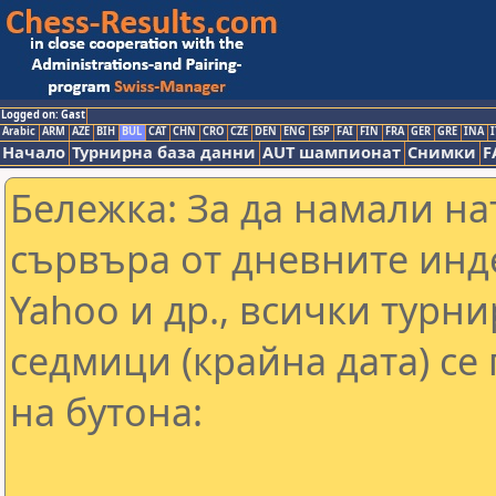
Logged on: Gast
Arabic
ARM
AZE
BIH
BUL
CAT
CHN
CRO
CZE
DEN
ENG
ESP
FAI
FIN
FRA
GER
GRE
INA
I
Начало
Турнирна база данни
AUT шампионат
Снимки
F
Бележка: За да намали н
сървъра от дневните инд
Yahoo и др., всички турни
седмици (крайна дата) се
на бутона: