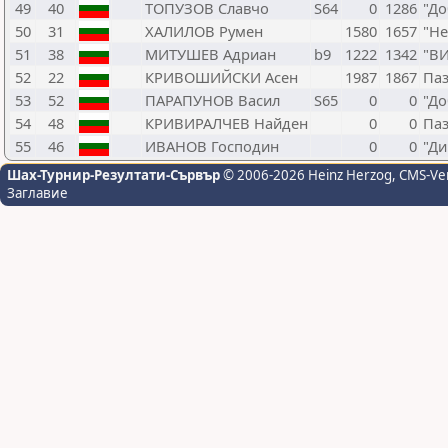
49
40
ТОПУЗОВ Славчо
S64
0
1286
"Д
50
31
ХАЛИЛОВ Румен
1580
1657
"Не
51
38
МИТУШЕВ Адриан
b9
1222
1342
"ВИ
52
22
КРИВОШИЙСКИ Асен
1987
1867
Па
53
52
ПАРАПУНОВ Васил
S65
0
0
"Д
54
48
КРИВИРАЛЧЕВ Найден
0
0
Па
55
46
ИВАНОВ Господин
0
0
"Ди
Шах-Турнир-Резултати-Сървър
© 2006-2026 Heinz Herzog
, CMS-Ve
Заглавие