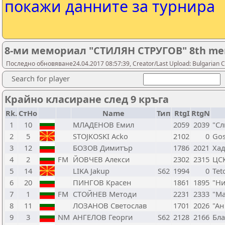
покажи данните за турнира
8-ми мемориал "СТИЛЯН СТРУГОВ" 8th memo
Последно обновяване24.04.2017 08:57:39, Creator/Last Upload: Bulgarian C
Search for player
Крайно класиране след 9 кръга
Rk.
СтНо
Name
Тип
RtgI
RtgN
1
10
МЛАДЕНОВ Емил
2059
2039
"Сл
2
5
STOJKOSKI Acko
2102
0
Gos
3
12
БОЗОВ Димитър
1786
2021
Ха
4
2
FM
ЙОВЧЕВ Алекси
2302
2315
ЦС
5
14
LIKA Jakup
S62
1994
0
Tet
6
20
ПИНГОВ Красен
1861
1895
"Ни
7
1
FM
СТОЙНЕВ Методи
2231
2333
"М
8
11
ЛОЗАНОВ Светослав
1701
2026
"Ан
9
3
NM
АНГЕЛОВ Георги
S62
2128
2166
Бла