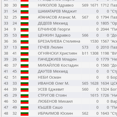
30
30
НИКОЛОВ Здравко
S69
1671
1712
Па
31
54
ШАМАТАРЕВ Меджит
0
0
"Ст
32
25
АТАНАСОВ Атанас М.
S67
0
1794
Па
33
24
ДЕДЕЕВ Мехмед
0
1805
"О
34
9
ЕЛЧИНОВ Георги
0
2044
"Пи
35
53
ЦЕНКИН Здравко
S66
0
0
"Д
36
36
БРЕЗАЛИЕВА Стелияна
1530
1567
"Ас
37
13
ГЕЧЕВ Люлин
S73
0
2010
Па
38
41
ОГНЯНСКИ Християн
b11
1308
1198
"ВИ
39
26
ПАЧЕДЖИЕВ Младен
0
1779
"Не
40
37
МИХАЙЛОВ Костадин
0
1560
"Д
41
45
ДАУТЕВ Мехмед
0
0
"Ст
42
51
НЕБИ Осман
0
0
Бо
43
33
ИВАНОВ Олег М.
S65
1628
1634
ЦС
44
39
УСЕВ Еджевит
S60
0
1324
Бо
45
29
СТРУГОВ Стоян
1615
1726
"Ни
46
50
ЛЮБЕНОВ Михаил
0
0
Ва
47
49
КЪШЕВ Сашо
0
0
"Пи
48
32
ИБРАИМОВ Юсеин
S62
0
1643
"Ст