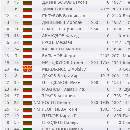
10
16
ДЖИНГЬОЗОВ Евлоги
0
1937
"Пе
11
6
ДИМОВ Кирил
2075
2079
Па
12
4
ГЪЛЪБОВ Венцислав
0
2140
Бла
13
17
ДИВИЗИЕВ Йордан
S60
0
1932
"Пи
14
21
ШАРКОВ Борислав
S64
0
1888
"Пи
15
43
АРНАУДОВ Хамид
0
0
Аб
16
28
ГРОШ Мехмед
0
1747
"Ст
17
34
КАЦАРСКИ Мартин
0
1634
"Пи
18
7
БАЛИНОВ Фери
2105
2071
Ма
19
18
МАНДЖУКОВ Стоян
S64
1757
1914
Бла
20
42
MERDJANOSKI Voislav
0
0
Gos
21
8
ДЯКОВ Владимир
1913
2061
"М
22
35
ПЕНДЖАКОВ Иван
S68
0
1584
"Пи
23
47
ИВАНОВ Пламен Ив.
0
0
"Ду
24
27
ТОКОВ Антонио
0
1753
"Пе
25
23
NM
КОЛЕВ Вельо
S80
1939
1807
"ВЕ
26
15
NM
ГЕОРГИЕВА Тони
1903
1952
"Пе
27
19
ПЕТКОВ Кирил Г.
0
1895
Па
28
55
ШКОДРЕВ Валери
0
0
Сл
29
44
ГРОЗДИЛОВ Марио
0
0
"Пи