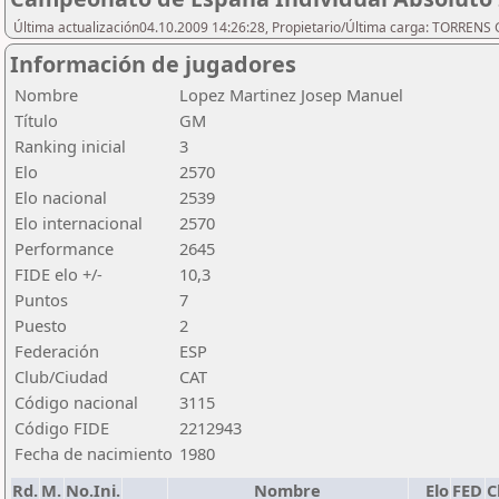
Última actualización04.10.2009 14:26:28, Propietario/Última carga: TORREN
Información de jugadores
Nombre
Lopez Martinez Josep Manuel
Título
GM
Ranking inicial
3
Elo
2570
Elo nacional
2539
Elo internacional
2570
Performance
2645
FIDE elo +/-
10,3
Puntos
7
Puesto
2
Federación
ESP
Club/Ciudad
CAT
Código nacional
3115
Código FIDE
2212943
Fecha de nacimiento
1980
Rd.
M.
No.Ini.
Nombre
Elo
FED
C