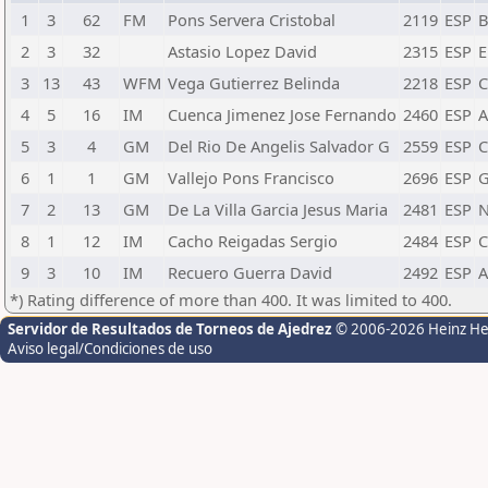
1
3
62
FM
Pons Servera Cristobal
2119
ESP
B
2
3
32
Astasio Lopez David
2315
ESP
E
3
13
43
WFM
Vega Gutierrez Belinda
2218
ESP
4
5
16
IM
Cuenca Jimenez Jose Fernando
2460
ESP
A
5
3
4
GM
Del Rio De Angelis Salvador G
2559
ESP
C
6
1
1
GM
Vallejo Pons Francisco
2696
ESP
7
2
13
GM
De La Villa Garcia Jesus Maria
2481
ESP
8
1
12
IM
Cacho Reigadas Sergio
2484
ESP
9
3
10
IM
Recuero Guerra David
2492
ESP
A
*) Rating difference of more than 400. It was limited to 400.
Servidor de Resultados de Torneos de Ajedrez
© 2006-2026 Heinz H
Aviso legal/Condiciones de uso