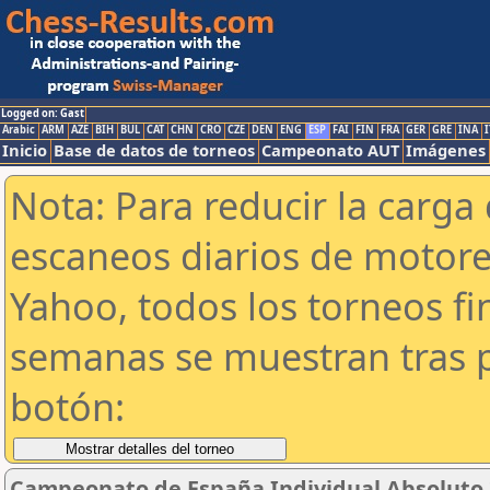
Logged on: Gast
Arabic
ARM
AZE
BIH
BUL
CAT
CHN
CRO
CZE
DEN
ENG
ESP
FAI
FIN
FRA
GER
GRE
INA
I
Inicio
Base de datos de torneos
Campeonato AUT
Imágenes
Nota: Para reducir la carga 
escaneos diarios de motor
Yahoo, todos los torneos f
semanas se muestran tras p
botón:
Campeonato de España Individual Absoluto