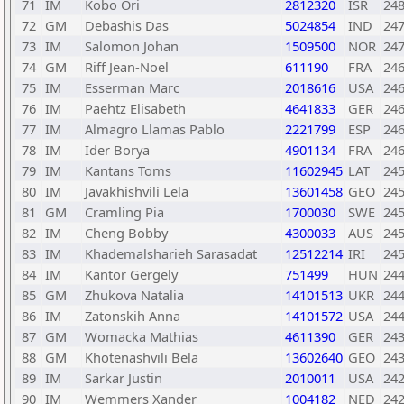
71
IM
Kobo Ori
2812320
ISR
24
72
GM
Debashis Das
5024854
IND
24
73
IM
Salomon Johan
1509500
NOR
24
74
GM
Riff Jean-Noel
611190
FRA
24
75
IM
Esserman Marc
2018616
USA
24
76
IM
Paehtz Elisabeth
4641833
GER
24
77
IM
Almagro Llamas Pablo
2221799
ESP
24
78
IM
Ider Borya
4901134
FRA
24
79
IM
Kantans Toms
11602945
LAT
24
80
IM
Javakhishvili Lela
13601458
GEO
24
81
GM
Cramling Pia
1700030
SWE
24
82
IM
Cheng Bobby
4300033
AUS
24
83
IM
Khademalsharieh Sarasadat
12512214
IRI
24
84
IM
Kantor Gergely
751499
HUN
24
85
GM
Zhukova Natalia
14101513
UKR
24
86
IM
Zatonskih Anna
14101572
USA
24
87
GM
Womacka Mathias
4611390
GER
24
88
GM
Khotenashvili Bela
13602640
GEO
24
89
IM
Sarkar Justin
2010011
USA
24
90
IM
Wemmers Xander
1004182
NED
24