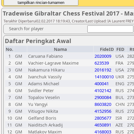
Tradewise Gibraltar Chess Festival 2017 - Ma
Terakhir Diperbarui02.02.2017 18:19:43, Creator/Last Upload: IA Laurent FRE
Search for player
Daftar Peringkat Awal
No.
Nama
FideID
FED
R
1
GM
Caruana Fabiano
2020009
USA
28
2
GM
Vachier-Lagrave Maxime
623539
FRA
27
3
GM
Nakamura Hikaru
2016192
USA
27
4
GM
Ivanchuk Vassily
14100010
UKR
27
5
GM
Adams Michael
400041
ENG
27
6
GM
Svidler Peter
4102142
RUS
27
7
GM
Topalov Veselin
2900084
BUL
27
8
GM
Yu Yangyi
8603820
CHN
27
9
GM
Vitiugov Nikita
4152956
RUS
27
10
GM
Gelfand Boris
2805677
ISR
27
11
GM
Naiditsch Arkadij
4650891
AZE
27
12
GM
Matlakov Maxim
4168003
RUS
27