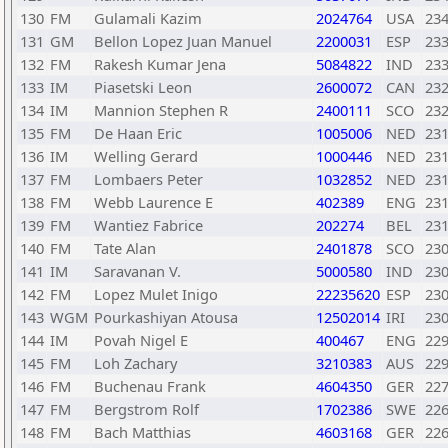
130
FM
Gulamali Kazim
2024764
USA
23
131
GM
Bellon Lopez Juan Manuel
2200031
ESP
23
132
FM
Rakesh Kumar Jena
5084822
IND
23
133
IM
Piasetski Leon
2600072
CAN
23
134
IM
Mannion Stephen R
2400111
SCO
23
135
FM
De Haan Eric
1005006
NED
23
136
IM
Welling Gerard
1000446
NED
23
137
FM
Lombaers Peter
1032852
NED
23
138
FM
Webb Laurence E
402389
ENG
23
139
FM
Wantiez Fabrice
202274
BEL
23
140
FM
Tate Alan
2401878
SCO
23
141
IM
Saravanan V.
5000580
IND
23
142
FM
Lopez Mulet Inigo
22235620
ESP
23
143
WGM
Pourkashiyan Atousa
12502014
IRI
23
144
IM
Povah Nigel E
400467
ENG
22
145
FM
Loh Zachary
3210383
AUS
22
146
FM
Buchenau Frank
4604350
GER
22
147
FM
Bergstrom Rolf
1702386
SWE
22
148
FM
Bach Matthias
4603168
GER
22