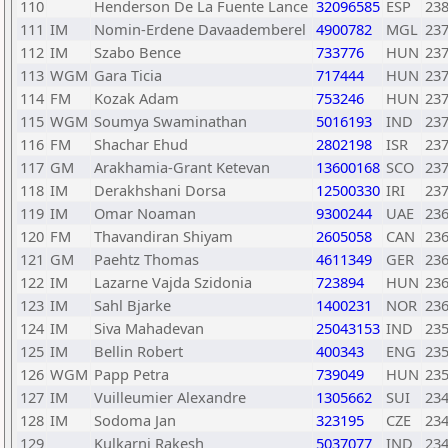
110
Henderson De La Fuente Lance
32096585
ESP
23
111
IM
Nomin-Erdene Davaademberel
4900782
MGL
23
112
IM
Szabo Bence
733776
HUN
23
113
WGM
Gara Ticia
717444
HUN
23
114
FM
Kozak Adam
753246
HUN
23
115
WGM
Soumya Swaminathan
5016193
IND
23
116
FM
Shachar Ehud
2802198
ISR
23
117
GM
Arakhamia-Grant Ketevan
13600168
SCO
23
118
IM
Derakhshani Dorsa
12500330
IRI
23
119
IM
Omar Noaman
9300244
UAE
23
120
FM
Thavandiran Shiyam
2605058
CAN
23
121
GM
Paehtz Thomas
4611349
GER
23
122
IM
Lazarne Vajda Szidonia
723894
HUN
23
123
IM
Sahl Bjarke
1400231
NOR
23
124
IM
Siva Mahadevan
25043153
IND
23
125
IM
Bellin Robert
400343
ENG
23
126
WGM
Papp Petra
739049
HUN
23
127
IM
Vuilleumier Alexandre
1305662
SUI
23
128
IM
Sodoma Jan
323195
CZE
23
129
Kulkarni Rakesh
5037077
IND
23