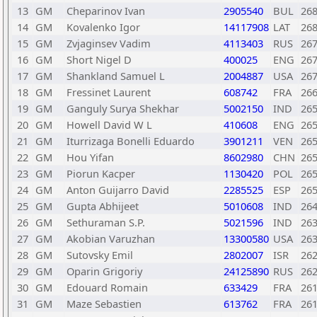
13
GM
Cheparinov Ivan
2905540
BUL
26
14
GM
Kovalenko Igor
14117908
LAT
26
15
GM
Zvjaginsev Vadim
4113403
RUS
26
16
GM
Short Nigel D
400025
ENG
26
17
GM
Shankland Samuel L
2004887
USA
26
18
GM
Fressinet Laurent
608742
FRA
26
19
GM
Ganguly Surya Shekhar
5002150
IND
26
20
GM
Howell David W L
410608
ENG
26
21
GM
Iturrizaga Bonelli Eduardo
3901211
VEN
26
22
GM
Hou Yifan
8602980
CHN
26
23
GM
Piorun Kacper
1130420
POL
26
24
GM
Anton Guijarro David
2285525
ESP
26
25
GM
Gupta Abhijeet
5010608
IND
26
26
GM
Sethuraman S.P.
5021596
IND
26
27
GM
Akobian Varuzhan
13300580
USA
26
28
GM
Sutovsky Emil
2802007
ISR
26
29
GM
Oparin Grigoriy
24125890
RUS
26
30
GM
Edouard Romain
633429
FRA
26
31
GM
Maze Sebastien
613762
FRA
26