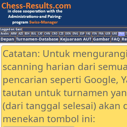
Logged on: Gast
Arabic
ARM
AZE
BIH
BUL
CAT
CHN
CRO
CZE
DEN
ENG
ESP
FAI
FIN
FRA
GER
GRE
INA
I
Depan
Turnamen-Database
Kejuaraan AUT
Gambar
FAQ
Re
Catatan: Untuk mengurangi
scanning harian dari semua
pencarian seperti Google, 
tautan untuk turnamen yan
(dari tanggal selesai) akan
menekan tombol ini: