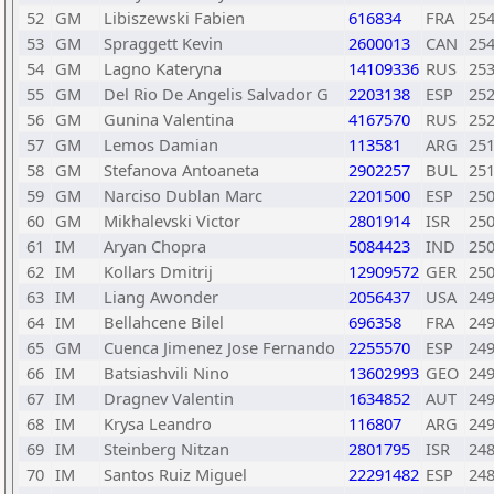
52
GM
Libiszewski Fabien
616834
FRA
25
53
GM
Spraggett Kevin
2600013
CAN
25
54
GM
Lagno Kateryna
14109336
RUS
25
55
GM
Del Rio De Angelis Salvador G
2203138
ESP
25
56
GM
Gunina Valentina
4167570
RUS
25
57
GM
Lemos Damian
113581
ARG
25
58
GM
Stefanova Antoaneta
2902257
BUL
25
59
GM
Narciso Dublan Marc
2201500
ESP
25
60
GM
Mikhalevski Victor
2801914
ISR
25
61
IM
Aryan Chopra
5084423
IND
25
62
IM
Kollars Dmitrij
12909572
GER
25
63
IM
Liang Awonder
2056437
USA
24
64
IM
Bellahcene Bilel
696358
FRA
24
65
GM
Cuenca Jimenez Jose Fernando
2255570
ESP
24
66
IM
Batsiashvili Nino
13602993
GEO
24
67
IM
Dragnev Valentin
1634852
AUT
24
68
IM
Krysa Leandro
116807
ARG
24
69
IM
Steinberg Nitzan
2801795
ISR
24
70
IM
Santos Ruiz Miguel
22291482
ESP
24