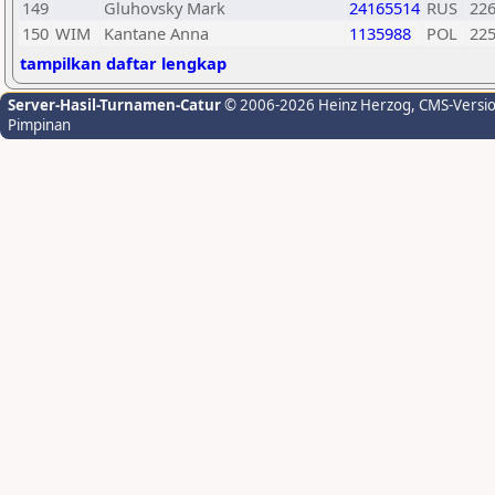
149
Gluhovsky Mark
24165514
RUS
22
150
WIM
Kantane Anna
1135988
POL
22
tampilkan daftar lengkap
Server-Hasil-Turnamen-Catur
© 2006-2026 Heinz Herzog
, CMS-Versi
Pimpinan