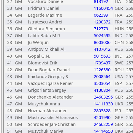
32
GM
Vocaturo Daniele
813192
ITA
26
33
GM
Fridman Daniel
11600454
GER
25
34
GM
Lagarde Maxime
662399
FRA
25
35
GM
Istratescu Andrei
1200372
FRA
25
36
GM
Gledura Benjamin
712779
HUN
25
37
GM
Lalith Babu M R
5024595
IND
25
38
GM
Ju Wenjun
8603006
CHN
25
39
GM
Antipov Mikhail Al.
4107012
RUS
25
40
GM
Gopal G.N.
5015693
IND
25
41
GM
Blomqvist Erik
1709437
SWE
25
42
GM
Deac Bogdan-Daniel
1226380
ROU
25
43
GM
Kaidanov Gregory S
2008564
USA
25
44
GM
Vazquez Igarza Renier
3503054
ESP
25
45
GM
Grigoriants Sergey
4130804
RUS
25
46
GM
Donchenko Alexander
24603295
GER
25
47
GM
Muzychuk Anna
14111330
UKR
25
48
GM
Huzman Alexander
2803828
ISR
25
49
GM
Mastrovasilis Athanasios
4201990
GRE
25
50
GM
Schroeder Jan-Christian
24662259
GER
25
51
GM
Muzychuk Mariya
14114550
UKR
25