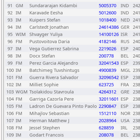
91
GM
Sundararajan Kidambi
5005370
IND
24
92
IM
Karavade Eesha
5012600
IND
24
93
IM
Kuipers Stefan
1018400
NED
24
94
IM
Carlstedt Jonathan
24614386
GER
24
95
WIM
Shvayger Yuliya
14100126
ISR
24
96
FM
Pustovoitova Daria
4182146
RUS
24
97
IM
Vega Gutierrez Sabrina
2219026
ESP
24
98
IM
Docx Stefan
200778
BEL
24
99
FM
Perez Garcia Alejandro
32041543
ESP
23
100
IM
Batchimeg Tuvshintugs
4900839
MGL
23
101
FM
Guerra Rivera Salvador
32096542
ESP
23
102
IM
Milliet Sophie
623725
FRA
23
103
WGM
Tsolakidou Stavroula
4264312
GRE
23
104
FM
Garriga Cazorla Pere
32011601
ESP
23
105
FM
Ladron De Guevara Pinto Paolo
2290847
ESP
23
106
FM
Mihajlov Sebastian
1512110
NOR
23
107
IM
Herman Matthew J
2028964
USA
23
108
FM
Jessel Stephen
628859
IRL
23
109
IM
Godart Francois
208078
BEL
23