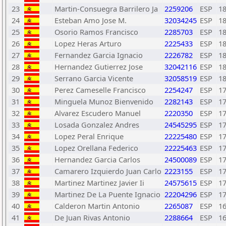
23
Martin-Consuegra Barrilero Ja
2259206
ESP
1
24
Esteban Amo Jose M.
32034245
ESP
1
25
Osorio Ramos Francisco
2285703
ESP
1
26
Lopez Heras Arturo
2225433
ESP
1
27
Fernandez Garcia Ignacio
2226782
ESP
1
28
Hernandez Gutierrez Jose
32042116
ESP
1
29
Serrano Garcia Vicente
32058519
ESP
1
30
Perez Cameselle Francisco
2254247
ESP
1
31
Minguela Munoz Bienvenido
2282143
ESP
1
32
Alvarez Escudero Manuel
2220350
ESP
1
33
Losada Gonzalez Andres
24545295
ESP
1
34
Lopez Peral Enrique
22225480
ESP
1
35
Lopez Orellana Federico
22225463
ESP
1
36
Hernandez Garcia Carlos
24500089
ESP
1
37
Camarero Izquierdo Juan Carlo
2223155
ESP
1
38
Martinez Martinez Javier Ii
24575615
ESP
1
39
Martinez De La Puente Ignacio
22204296
ESP
1
40
Calderon Martin Antonio
2265087
ESP
1
41
De Juan Rivas Antonio
2288664
ESP
1