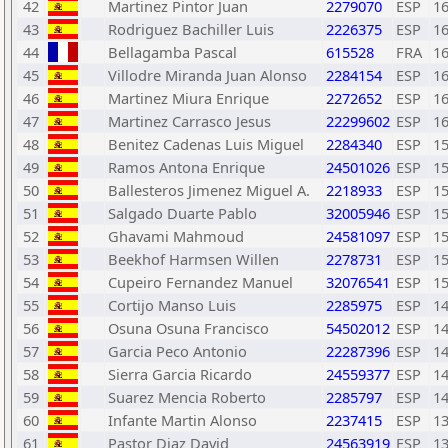
42
Martinez Pintor Juan
2279070
ESP
1
43
Rodriguez Bachiller Luis
2226375
ESP
1
44
Bellagamba Pascal
615528
FRA
1
45
Villodre Miranda Juan Alonso
2284154
ESP
1
46
Martinez Miura Enrique
2272652
ESP
1
47
Martinez Carrasco Jesus
22299602
ESP
1
48
Benitez Cadenas Luis Miguel
2284340
ESP
1
49
Ramos Antona Enrique
24501026
ESP
1
50
Ballesteros Jimenez Miguel A.
2218933
ESP
1
51
Salgado Duarte Pablo
32005946
ESP
1
52
Ghavami Mahmoud
24581097
ESP
1
53
Beekhof Harmsen Willen
2278731
ESP
1
54
Cupeiro Fernandez Manuel
32076541
ESP
1
55
Cortijo Manso Luis
2285975
ESP
1
56
Osuna Osuna Francisco
54502012
ESP
1
57
Garcia Peco Antonio
22287396
ESP
1
58
Sierra Garcia Ricardo
24559377
ESP
1
59
Suarez Mencia Roberto
2285797
ESP
1
60
Infante Martin Alonso
2237415
ESP
1
61
Pastor Diaz David
24563919
ESP
1