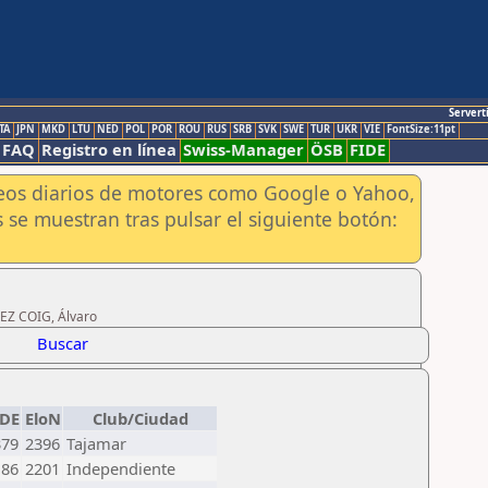
Servert
TA
JPN
MKD
LTU
NED
POL
POR
ROU
RUS
SRB
SVK
SWE
TUR
UKR
VIE
FontSize:11pt
FAQ
Registro en línea
Swiss-Manager
ÖSB
FIDE
aneos diarios de motores como Google o Yahoo,
 se muestran tras pulsar el siguiente botón:
UEZ COIG, Álvaro
Buscar
IDE
EloN
Club/Ciudad
379
2396
Tajamar
186
2201
Independiente