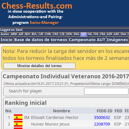
Logged on: Gast
Arabic
ARM
AZE
BIH
BUL
CAT
CHN
CRO
CZE
DEN
ENG
ESP
FAI
FIN
FRA
GER
GRE
INA
I
Inicio
Base de datos de torneos
Campeonato AUT
Imágenes
Nota: Para reducir la carga del servidor en los esc
todos los torneos finalizados hace más de 2 semanas
Campeonato Individual Veteranos 2016-2017
Última actualización19.01.2017 23:21:31, Propietario/Última carga: DOMÍNG
Search for player
Ranking inicial
No.
Nombre
FIDE-ID
FED
F
1
IM
Elissalt Cardenas Hector
3500632
ESP
2
2
Nunez Munoz Jesus
2208709
ESP
2