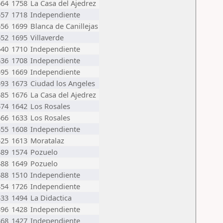
664
1758
La Casa del Ajedrez
657
1718
Independiente
656
1699
Blanca de Canillejas
652
1695
Villaverde
640
1710
Independiente
636
1708
Independiente
595
1669
Independiente
593
1673
Ciudad los Angeles
585
1676
La Casa del Ajedrez
574
1642
Los Rosales
566
1633
Los Rosales
555
1608
Independiente
525
1613
Moratalaz
489
1574
Pozuelo
488
1649
Pozuelo
488
1510
Independiente
454
1726
Independiente
433
1494
La Didactica
396
1428
Independiente
368
1427
Independiente