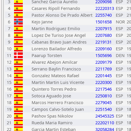
3
Sanchez Garcia Aurelio
2209098
ESP
2
4
Casares Ripoll Fernando
22220313
ESP
2
5
Pastor Alonso De Prado Albert
2255740
ESP
2
6
Kejo Janne
1501658
NOR
2
7
Martin Rodriguez Emilio
2207915
ESP
2
8
Lopez De Turiso Jose Angel
2207680
ESP
2
9
Cabanas Bravo Juan Andres
2219131
ESP
2
10
Lorenzo Bailador Alfredo
2209160
ESP
1
11
Paarup Torsten
1505696
DEN
1
12
Alvarez Abejon Amilcar
2209179
ESP
1
13
Serrano Baylin Francisco
2211769
ESP
1
14
Gonzalez Mateos Rafael
2201445
ESP
1
15
Martin Martin Luis Vicente
2220300
ESP
1
16
Quintero Torres Pedro
2217546
ESP
1
17
Sotoca Aguado Jose
2250810
ESP
1
18
Marcos Herrero Francisco
2279045
ESP
1
19
Campos Calvo-Sotelo Juan
2251540
ESP
1
20
Pashov Spas Nikolov
24545325
ESP
1
21
Rueda Maria Ramiro
22202110
ESP
1
22
Garcia Martin Esteban
32058284
ESP
1