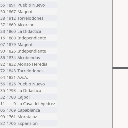
855
1891
Pueblo Nuevo
850
1867
Magerit
838
1912
Torrelodones
837
1869
Alcorcon
833
1860
La Didactica
816
1880
Independiente
807
1879
Magerit
790
1826
Independiente
786
1834
Alcobendas
782
1832
Alonso Heredia
772
1843
Torrelodones
764
1831
A.V.A.
756
1826
Pueblo Nuevo
735
1793
La Didactica
732
1780
Cajpol
711
0
La Casa del Ajedrez
706
1769
Capablanca
699
1761
Moratalaz
682
1706
Expansion