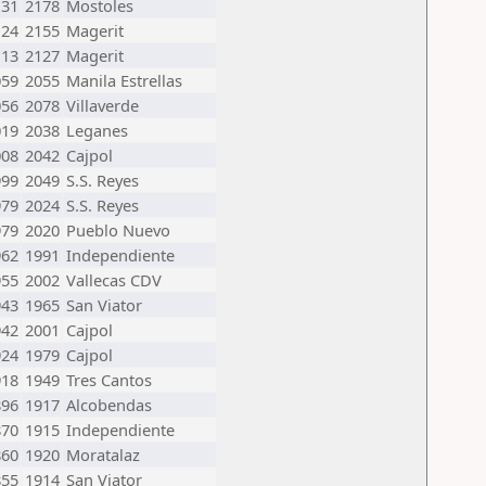
131
2178
Mostoles
124
2155
Magerit
113
2127
Magerit
059
2055
Manila Estrellas
056
2078
Villaverde
019
2038
Leganes
008
2042
Cajpol
999
2049
S.S. Reyes
979
2024
S.S. Reyes
979
2020
Pueblo Nuevo
962
1991
Independiente
955
2002
Vallecas CDV
943
1965
San Viator
942
2001
Cajpol
924
1979
Cajpol
918
1949
Tres Cantos
896
1917
Alcobendas
870
1915
Independiente
860
1920
Moratalaz
855
1914
San Viator