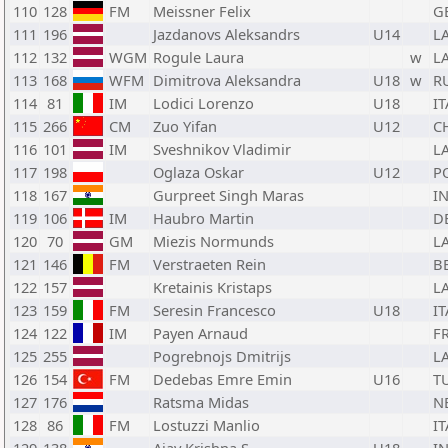
110
128
FM
Meissner Felix
G
111
196
Jazdanovs Aleksandrs
U14
L
112
132
WGM
Rogule Laura
w
L
113
168
WFM
Dimitrova Aleksandra
U18
w
R
114
81
IM
Lodici Lorenzo
U18
IT
115
266
CM
Zuo Yifan
U12
C
116
101
IM
Sveshnikov Vladimir
L
117
198
Oglaza Oskar
U12
P
118
167
Gurpreet Singh Maras
I
119
106
IM
Haubro Martin
D
120
70
GM
Miezis Normunds
L
121
146
FM
Verstraeten Rein
B
122
157
Kretainis Kristaps
L
123
159
FM
Seresin Francesco
U18
IT
124
122
IM
Payen Arnaud
F
125
255
Pogrebnojs Dmitrijs
L
126
154
FM
Dedebas Emre Emin
U16
T
127
176
Ratsma Midas
N
128
86
FM
Lostuzzi Manlio
IT