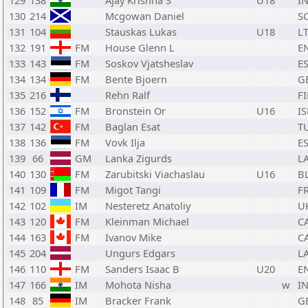
129
138
Ajay Krishna S
U18
I
130
214
Mcgowan Daniel
S
131
104
Stauskas Lukas
U18
L
132
191
FM
House Glenn L
E
133
143
FM
Soskov Vjatsheslav
E
134
134
FM
Bente Bjoern
G
135
216
Rehn Ralf
F
136
152
FM
Bronstein Or
U16
IS
137
142
FM
Baglan Esat
T
138
136
FM
Vovk Ilja
E
139
66
GM
Lanka Zigurds
L
140
130
FM
Zarubitski Viachaslau
U16
B
141
109
FM
Migot Tangi
F
142
102
IM
Nesteretz Anatoliy
U
143
120
FM
Kleinman Michael
C
144
163
FM
Ivanov Mike
C
145
204
Ungurs Edgars
L
146
110
FM
Sanders Isaac B
U20
E
147
166
IM
Mohota Nisha
w
I
148
85
IM
Bracker Frank
G