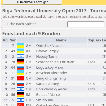
Riga Technical University Open 2017 - Tour
Die Seite wurde zuletzt aktualisiert am 13.08.2017 15:13:44, Ersteller/Letzter 
Suche nach Spieler
Endstand nach 9 Runden
Rg.
Snr
Name
Typ
sex
L
1
7
GM
Onischuk Vladimir
U
2
49
IM
Pavlov Sergey
U
3
2
GM
Nabaty Tamir
IS
4
28
GM
Schroeder Jan-Christian
U20
G
5
64
GM
Lugovskoy Maxim
R
6
11
GM
Kovchan Alexander
U
7
31
GM
Zeng Chongsheng
C
8
26
GM
Sarana Alexey
U18
R
9
22
GM
Boruchovsky Avital
U20
IS
10
56
IM
Baldauf Marco
G
11
5
GM
Smirin Ilia
IS
12
111
FM
Gokerkan Cem Kaan
U18
T