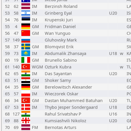
52
62
IM
Berzinsh Roland
L
53
58
IM
Grinberg Eyal
U20
IS
54
76
IM
Krupenski Juri
E
55
4
GM
Fridman Daniel
G
56
47
GM
Wan Yunguo
C
57
149
Gluhovsky Mark
R
58
37
GM
Blomqvist Erik
S
59
73
IM
Abdumalik Zhansaya
U18
w
K
60
19
GM
Brunello Sabino
IT
61
140
WGM
Ozturk Kubra
w
T
62
65
IM
Das Sayantan
U20
I
63
51
GM
Shoker Samy
E
64
35
GM
Berelowitsch Alexander
G
65
57
IM
Wieczorek Oskar
P
66
34
GM
Dastan Muhammed Batuhan
U20
T
67
53
IM
Thybo Jesper Sondergaard
U18
D
68
127
Rahul Srivatshav P
U16
I
69
88
Kumsiashvili Nikoloz
U20
G
70
69
FM
Bernotas Arturs
L