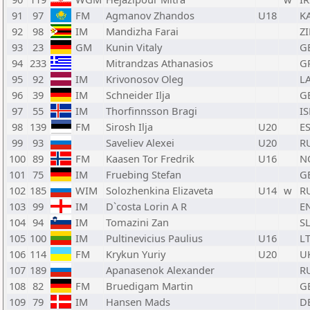
91
97
FM
Agmanov Zhandos
U18
K
92
98
IM
Mandizha Farai
Z
93
23
GM
Kunin Vitaly
G
94
233
Mitrandzas Athanasios
G
95
92
IM
Krivonosov Oleg
L
96
39
IM
Schneider Ilja
G
97
55
IM
Thorfinnsson Bragi
IS
98
139
FM
Sirosh Ilja
U20
E
99
93
Saveliev Alexei
U20
R
100
89
FM
Kaasen Tor Fredrik
U16
N
101
75
IM
Fruebing Stefan
G
102
185
WIM
Solozhenkina Elizaveta
U14
w
R
103
99
IM
D`costa Lorin A R
E
104
94
IM
Tomazini Zan
S
105
100
IM
Pultinevicius Paulius
U16
L
106
114
FM
Krykun Yuriy
U20
U
107
189
Apanasenok Alexander
R
108
82
FM
Bruedigam Martin
G
109
79
IM
Hansen Mads
D