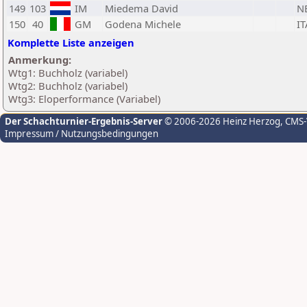
149
103
IM
Miedema David
N
150
40
GM
Godena Michele
IT
Komplette Liste anzeigen
Anmerkung:
Wtg1: Buchholz (variabel)
Wtg2: Buchholz (variabel)
Wtg3: Eloperformance (Variabel)
Der Schachturnier-Ergebnis-Server
© 2006-2026 Heinz Herzog
, CMS
Impressum / Nutzungsbedingungen