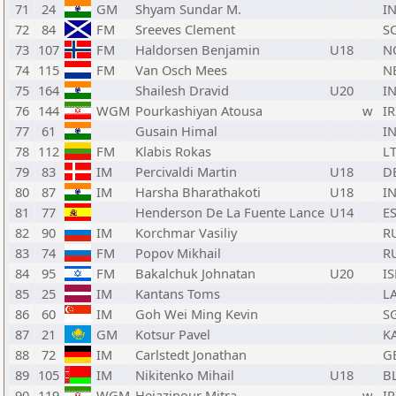
71
24
GM
Shyam Sundar M.
I
72
84
FM
Sreeves Clement
S
73
107
FM
Haldorsen Benjamin
U18
N
74
115
FM
Van Osch Mees
N
75
164
Shailesh Dravid
U20
I
76
144
WGM
Pourkashiyan Atousa
w
IR
77
61
Gusain Himal
I
78
112
FM
Klabis Rokas
L
79
83
IM
Percivaldi Martin
U18
D
80
87
IM
Harsha Bharathakoti
U18
I
81
77
Henderson De La Fuente Lance
U14
E
82
90
IM
Korchmar Vasiliy
R
83
74
FM
Popov Mikhail
R
84
95
FM
Bakalchuk Johnatan
U20
IS
85
25
IM
Kantans Toms
L
86
60
IM
Goh Wei Ming Kevin
S
87
21
GM
Kotsur Pavel
K
88
72
IM
Carlstedt Jonathan
G
89
105
IM
Nikitenko Mihail
U18
B
90
119
WGM
Hejazipour Mitra
w
IR