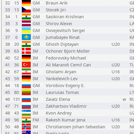
32
15
GM
Braun Arik
G
33
13
GM
Stocek Jiri
C
34
1
GM
Sasikiran Krishnan
I
35
3
GM
Shirov Alexei
L
36
9
GM
Ovsejevitsch Sergei
U
37
6
GM
Jumabayev Rinat
K
38
20
GM
Ghosh Diptayan
U20
I
39
63
IM
Ochsner Bjorn Moller
D
40
52
IM
Fedorovsky Michael
G
41
36
IM
Ali Marandi Cemil Can
U20
T
42
67
IM
Gholami Aryan
U16
IR
43
59
IM
Yankelevich Lev
U20
G
44
18
GM
Vorobiov Evgeny E.
R
45
80
IM
Laurusas Tomas
L
46
131
IM
Zaiatz Elena
w
R
47
71
IM
Zakhartsov Vladimir
U20
R
48
43
IM
Kvon Andrey
U
49
96
FM
Rakesh Kumar Jena
U16
I
50
48
IM
Christiansen Johan-Sebastian
U20
N
51
91
IM
Ikeda Junta
A