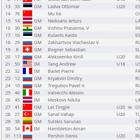
13
33
GM
Ladva Ottomar
U20
E
14
78
Mu Ke
C
15
14
GM
Neiksans Arturs
L
16
30
GM
Vishnu Prasanna. V
I
17
16
GM
Kulaots Kaido
E
18
29
GM
Zakhartsov Viacheslav V.
R
19
8
GM
Bogner Sebastian
S
20
17
GM
Alekseenko Kirill
U20
R
21
50
IM
Tang Andrew
U18
U
22
32
IM
Bailet Pierre
F
23
12
GM
Kryakvin Dmitry
R
24
10
GM
Tregubov Pavel V.
R
25
46
IM
Valsecchi Alessio
IT
26
45
IM
Meskovs Nikita
L
27
41
GM
Lei Tingjie
U20
w
C
28
27
GM
Sanal Vahap
U20
T
29
38
GM
Sulskis Sarunas
L
30
54
IM
Hambleton Aman
C
31
113
Pershin Denis
U20
R