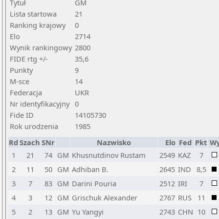
Tytuł
GM
Lista startowa
21
Ranking krajowy
0
Elo
2714
Wynik rankingowy
2800
FIDE rtg +/-
35,6
Punkty
9
M-sce
14
Federacja
UKR
Nr identyfikacyjny
0
Fide ID
14105730
Rok urodzenia
1985
Rd
Szach
SNr
Nazwisko
Elo
Fed
Pkt
Wy
1
21
74
GM
Khusnutdinov Rustam
2549
KAZ
7
2
11
50
GM
Adhiban B.
2645
IND
8,5
3
7
83
GM
Darini Pouria
2512
IRI
7
4
3
12
GM
Grischuk Alexander
2767
RUS
11
5
2
13
GM
Yu Yangyi
2743
CHN
10