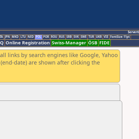
Servert
TA
JPN
MKD
LTU
NED
POL
POR
ROU
RUS
SRB
SVK
SWE
TUR
UKR
VIE
FontSize:11pt
AQ
Online Registration
Swiss-Manager
ÖSB
FIDE
all links by search engines like Google, Yahoo
(end-date) are shown after clicking the