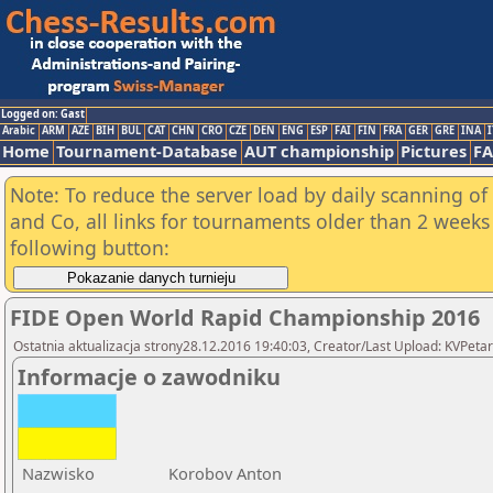
Logged on: Gast
Arabic
ARM
AZE
BIH
BUL
CAT
CHN
CRO
CZE
DEN
ENG
ESP
FAI
FIN
FRA
GER
GRE
INA
I
Home
Tournament-Database
AUT championship
Pictures
F
Note: To reduce the server load by daily scanning of 
and Co, all links for tournaments older than 2 weeks 
following button:
FIDE Open World Rapid Championship 2016
Ostatnia aktualizacja strony28.12.2016 19:40:03, Creator/Last Upload: KVPetar
Informacje o zawodniku
Nazwisko
Korobov Anton