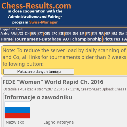
Logged on: Gast
Arabic
ARM
AZE
BIH
BUL
CAT
CHN
CRO
CZE
DEN
ENG
ESP
FAI
FIN
FRA
GER
GRE
INA
I
Home
Tournament-Database
AUT championship
Pictures
F
Note: To reduce the server load by daily scanning of 
and Co, all links for tournaments older than 2 weeks 
following button:
FIDE "Women" World Rapid Ch. 2016
Ostatnia aktualizacja strony28.12.2016 17:53:18, Creator/Last Upload: Chess
Informacje o zawodniku
Nazwisko
Lagno Kateryna