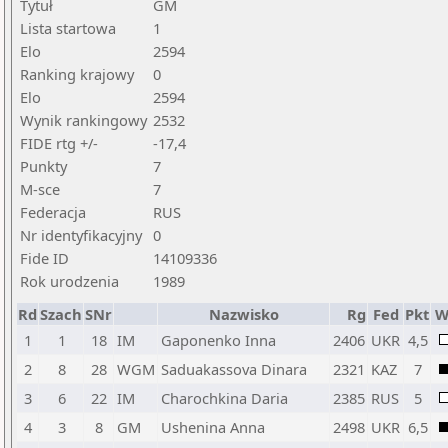
Tytuł
GM
Lista startowa
1
Elo
2594
Ranking krajowy
0
Elo
2594
Wynik rankingowy
2532
FIDE rtg +/-
-17,4
Punkty
7
M-sce
7
Federacja
RUS
Nr identyfikacyjny
0
Fide ID
14109336
Rok urodzenia
1989
Rd
Szach
SNr
Nazwisko
Rg
Fed
Pkt
W
1
1
18
IM
Gaponenko Inna
2406
UKR
4,5
2
8
28
WGM
Saduakassova Dinara
2321
KAZ
7
3
6
22
IM
Charochkina Daria
2385
RUS
5
4
3
8
GM
Ushenina Anna
2498
UKR
6,5