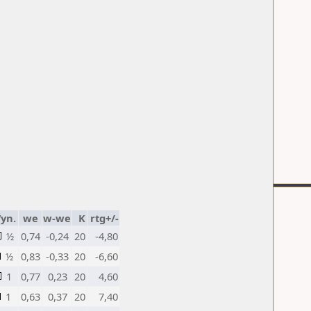
yn.
we
w-we
K
rtg+/-
½
0,74
-0,24
20
-4,80
½
0,83
-0,33
20
-6,60
1
0,77
0,23
20
4,60
1
0,63
0,37
20
7,40