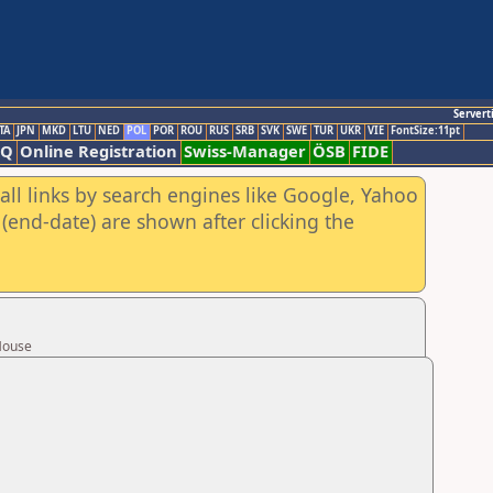
Servert
TA
JPN
MKD
LTU
NED
POL
POR
ROU
RUS
SRB
SVK
SWE
TUR
UKR
VIE
FontSize:11pt
AQ
Online Registration
Swiss-Manager
ÖSB
FIDE
all links by search engines like Google, Yahoo
(end-date) are shown after clicking the
 House