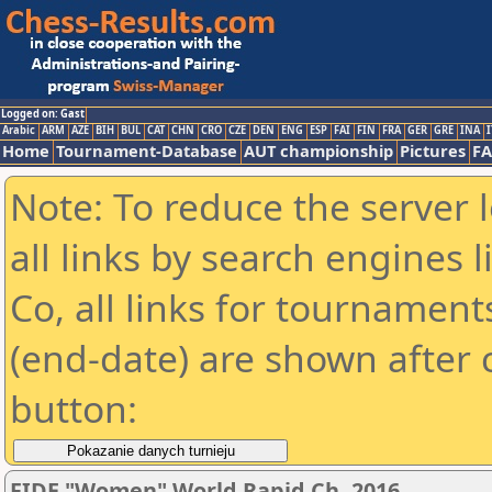
Logged on: Gast
Arabic
ARM
AZE
BIH
BUL
CAT
CHN
CRO
CZE
DEN
ENG
ESP
FAI
FIN
FRA
GER
GRE
INA
I
Home
Tournament-Database
AUT championship
Pictures
F
Note: To reduce the server 
all links by search engines
Co, all links for tournamen
(end-date) are shown after c
button:
FIDE "Women" World Rapid Ch. 2016