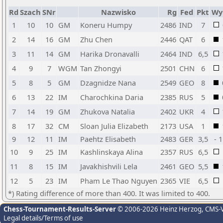
Rd
Szach
SNr
Nazwisko
Rg
Fed
Pkt
Wy
1
10
10
GM
Koneru Humpy
2486
IND
7
2
14
16
GM
Zhu Chen
2446
QAT
6
3
11
14
GM
Harika Dronavalli
2464
IND
6,5
4
9
7
WGM
Tan Zhongyi
2501
CHN
6
5
8
5
GM
Dzagnidze Nana
2549
GEO
8
6
13
22
IM
Charochkina Daria
2385
RUS
5
7
14
19
GM
Zhukova Natalia
2402
UKR
4
8
17
32
CM
Sloan Julia Elizabeth
2173
USA
1
9
12
11
IM
Paehtz Elisabeth
2483
GER
3,5
- 
10
9
25
IM
Kashlinskaya Alina
2357
RUS
6,5
11
8
15
IM
Javakhishvili Lela
2461
GEO
5,5
12
5
23
IM
Pham Le Thao Nguyen
2365
VIE
6,5
*) Rating difference of more than 400. It was limited to 400.
Chess-Tournament-Results-Server
© 2006-2026 Heinz Herzog
, CMS-
Legal details/Terms of use