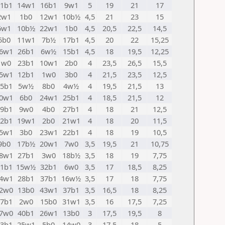
1b1
14w1
16b1
9w1
5
19
21
17
2w1
1b0
12w1
10b½
4,5
21
23
15
6w1
10b½
22w1
1b0
4,5
20,5
22,5
14,5
5b0
11w1
7b½
17b1
4,5
20
22
15,25
6w1
26b1
6w½
15b1
4,5
18
19,5
12,25
1w0
23b1
10w1
2b0
4
23,5
26,5
15,5
5w1
12b1
1w0
3b0
4
21,5
23,5
12,5
5b1
5w½
8b0
4w½
4
19,5
21,5
13
0w1
6b0
24w1
25b1
4
18,5
21,5
12
9b1
9w0
4b0
27b1
4
18
21
12,5
2b1
19w1
2b0
21w1
4
18
20
11,5
5w1
3b0
23w1
22b1
4
18
19
10,5
9b0
17b½
20w1
7w0
3,5
19,5
21
10,75
8w1
27b1
3w0
18b½
3,5
18
19
7,75
1b1
15w½
32b1
6w0
3,5
17
18,5
8,25
4w1
28b1
37b1
16w½
3,5
17
18
7,75
2w0
13b0
43w1
37b1
3,5
16,5
18
8,25
7b1
2w0
15b0
31w1
3,5
16
17,5
7,25
7w0
40b1
26w1
13b0
3
17,5
19,5
8
3b1
25w1
5b0
14w0
3
17,5
18
5