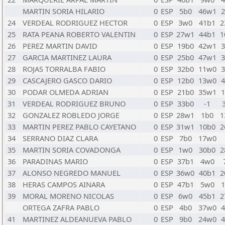
MARTIN SORIA HILARIO
0
ESP
5b0
46w1
2
24
VERDEAL RODRIGUEZ HECTOR
0
ESP
3w0
41b1
2
25
RATA PEANA ROBERTO VALENTIN
0
ESP
27w1
44b1
1
26
PEREZ MARTIN DAVID
0
ESP
19b0
42w1
3
27
GARCIA MARTINEZ LAURA
0
ESP
25b0
47w1
3
28
ROJAS TORRALBA FABIO
0
ESP
32b0
11w0
3
29
CASCAJERO GASCO DARIO
0
ESP
12b0
13w0
4
30
PODAR OLMEDA ADRIAN
0
ESP
21b0
35w1
1
31
VERDEAL RODRIGUEZ BRUNO
0
ESP
33b0
-1
32
GONZALEZ ROBLEDO JORGE
0
ESP
28w1
1b0
1
33
MARTIN PEREZ PABLO CAYETANO
0
ESP
31w1
10b0
2
34
SERRANO DIAZ CLARA
0
ESP
7b0
17w0
35
MARTIN SORIA COVADONGA
0
ESP
1w0
30b0
2
36
PARADINAS MARIO
0
ESP
37b1
4w0
37
ALONSO NEGREDO MANUEL
0
ESP
36w0
40b1
2
38
HERAS CAMPOS AINARA
0
ESP
47b1
5w0
1
39
MORAL MORENO NICOLAS
0
ESP
6w0
45b1
2
ORTEGA ZAFRA PABLO
0
ESP
4b0
37w0
4
41
MARTINEZ ALDEANUEVA PABLO
0
ESP
9b0
24w0
4