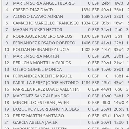
3
MARTIN SORIA ANGEL HILARIO
0
ESP
24b1
8w0
3
4
CRESPO DIAZ DAVID
1334
ESP
40w1
36b1
5
ALONSO LAZARO ADRIAN
1688
ESP
23w1
38b1
6
CAMACHO MARCILLO FRANCISCO
1334
ESP
39b1
16w1
7
MAGAN ZUCKER HECTOR
0
ESP
34w1
2b0
3
8
RODRIGUEZ ROMERO CARLOS
1370
ESP
18w1
3b1
9
FERNANDEZ ROSADO ROBERTO
1406
ESP
41w1
22b1
1
10
ROLDAN HERNANDEZ LUCIA
1402
ESP
17b1
33w1
2
11
MARTIN SORIA MARTIN
0
ESP
2w0
28b1
3
12
PERUCHA MONTILLA CARLOS
0
ESP
29w1
21w1
1
13
OTERO GUMIEL MONICA
0
ESP
15w0
29b1
3
14
FERNANDEZ VICENTE MIGUEL
0
ESP
-0
18b1
4
15
PARRILLA PEREZ JORGE ANTONIO
1184
ESP
13b1
43w1
16
PARRILLA PEREZ DAVID VALENTIN
0
ESP
44w1
6b0
3
17
MARTINEZ SANZ ALEJANDRO
0
ESP
10w0
34b1
2
18
MINCHILLO ESTEBAN JAVIER
0
ESP
8b0
14w0
4
19
BOZOUKOV ESCRIBANO NICOLAS
0
ESP
26w1
20b½
1
20
PEREZ MARTIN SANTIAGO
0
ESP
42b1
19w½
3
21
GARCIA ABELLA JAVIER
0
ESP
30w1
12b0
1
22
MARQUERIE ARPAL MARTIN
0
ESP
46b1
9w0
4