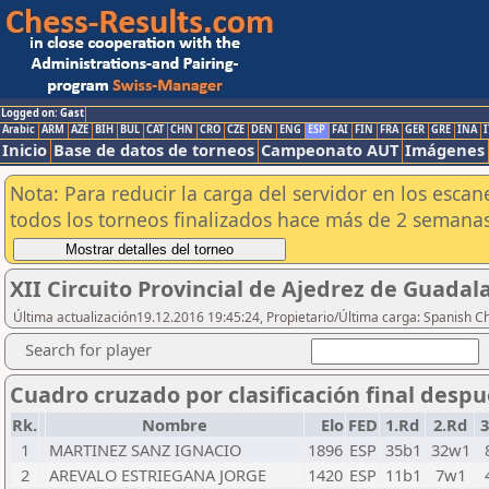
Logged on: Gast
Arabic
ARM
AZE
BIH
BUL
CAT
CHN
CRO
CZE
DEN
ENG
ESP
FAI
FIN
FRA
GER
GRE
INA
I
Inicio
Base de datos de torneos
Campeonato AUT
Imágenes
Nota: Para reducir la carga del servidor en los esc
todos los torneos finalizados hace más de 2 semanas
XII Circuito Provincial de Ajedrez de Guadala
Última actualización19.12.2016 19:45:24, Propietario/Última carga: Spanish C
Search for player
Cuadro cruzado por clasificación final desp
Rk.
Nombre
Elo
FED
1.Rd
2.Rd
3
1
MARTINEZ SANZ IGNACIO
1896
ESP
35b1
32w1
2
AREVALO ESTRIEGANA JORGE
1420
ESP
11b1
7w1