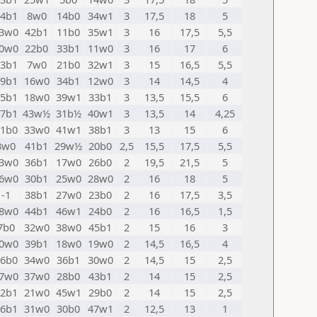
4b1
8w0
14b0
34w1
3
17,5
18
5
3w0
42b1
11b0
35w1
3
16
17,5
5,5
0w0
22b0
33b1
11w0
3
16
17
6
3b1
7w0
21b0
32w1
3
15
16,5
5,5
9b1
16w0
34b1
12w0
3
14
14,5
4
5b1
18w0
39w1
33b1
3
13,5
15,5
6
7b1
43w½
31b½
40w1
3
13,5
14
4,25
1b0
33w0
41w1
38b1
3
13
15
6
3w0
41b1
29w½
20b0
2,5
15,5
17,5
5,5
3w0
36b1
17w0
26b0
2
19,5
21,5
5
6w0
30b1
25w0
28w0
2
16
18
5
-1
38b1
27w0
23b0
2
16
17,5
3,5
8w0
44b1
46w1
24b0
2
16
16,5
1,5
7b0
32w0
38w0
45b1
2
15
16
3
0w0
39b1
18w0
19w0
2
14,5
16,5
4
6b0
34w0
36b1
30w0
2
14,5
15
2,5
7w0
37w0
28b0
43b1
2
14
15
2,5
2b1
21w0
45w1
29b0
2
14
15
2,5
6b1
31w0
30b0
47w1
2
12,5
13
1