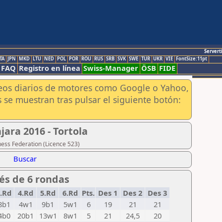
Servert
TA
JPN
MKD
LTU
NED
POL
POR
ROU
RUS
SRB
SVK
SWE
TUR
UKR
VIE
FontSize:11pt
FAQ
Registro en línea
Swiss-Manager
ÖSB
FIDE
aneos diarios de motores como Google o Yahoo,
 se muestran tras pulsar el siguiente botón:
jara 2016 - Tortola
hess Federation (Licence 523)
Buscar
ués de 6 rondas
.Rd
4.Rd
5.Rd
6.Rd
Pts.
Des 1
Des 2
Des 3
8b1
4w1
9b1
5w1
6
19
21
21
4b0
20b1
13w1
8w1
5
21
24,5
20