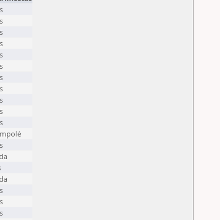
s
s
s
s
s
s
s
s
s
s
s
ampolė
s
ėda
s
ėda
s
s
s