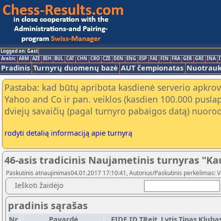
Logged on: Gast
Arabic
ARM
AZE
BIH
BUL
CAT
CHN
CRO
CZE
DEN
ENG
ESP
FAI
FIN
FRA
GER
GRE
INA
I
Pradinis
Turnyrų duomenų bazė
AUT čempionatas
Nuotrau
Pastaba: kad būtų apribota kasdienė serverio apkrov
Yahoo and Co ir pan. veiklos (kasdien 100.000 puslap
dviejų savaičių (pagal turnyro pabaigos datą) nuorod
rodyti detalią informaciją apie turnyrą
46-asis tradicinis Naujametinis turnyras "K
Paskutinis atnaujinimas04.01.2017 17:10:41, Autorius/Paskutinis perkėlimas: 
Ieškoti žaidėjo
pradinis sąrašas
Nr.
Pavardė
FIDE ID
TReit.
Lytis
Tipas
Kluba