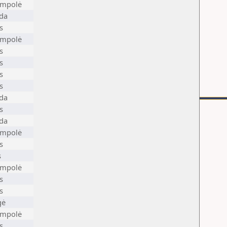
ampolė
ėda
s
ampolė
s
s
s
s
ėda
s
ėda
ampolė
s
s
ampolė
s
s
gė
ampolė
s