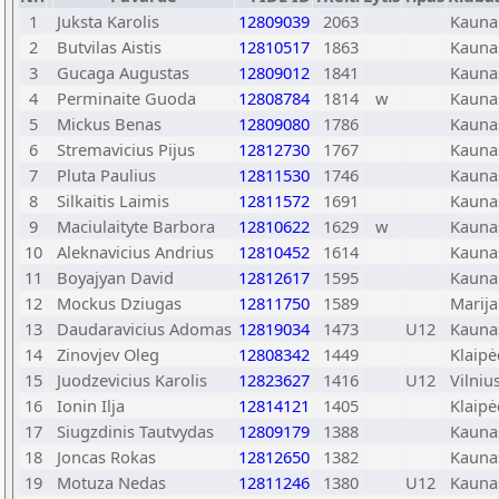
1
Juksta Karolis
12809039
2063
Kauna
2
Butvilas Aistis
12810517
1863
Kauna
3
Gucaga Augustas
12809012
1841
Kauna
4
Perminaite Guoda
12808784
1814
w
Kauna
5
Mickus Benas
12809080
1786
Kauna
6
Stremavicius Pijus
12812730
1767
Kauna
7
Pluta Paulius
12811530
1746
Kauna
8
Silkaitis Laimis
12811572
1691
Kauna
9
Maciulaityte Barbora
12810622
1629
w
Kauna
10
Aleknavicius Andrius
12810452
1614
Kauna
11
Boyajyan David
12812617
1595
Kauna
12
Mockus Dziugas
12811750
1589
Marij
13
Daudaravicius Adomas
12819034
1473
U12
Kauna
14
Zinovjev Oleg
12808342
1449
Klaip
15
Juodzevicius Karolis
12823627
1416
U12
Vilniu
16
Ionin Ilja
12814121
1405
Klaip
17
Siugzdinis Tautvydas
12809179
1388
Kauna
18
Joncas Rokas
12812650
1382
Kauna
19
Motuza Nedas
12811246
1380
U12
Kauna