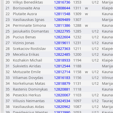
20
Vilkys Benediktas
12816736
1353
U12
Marij
21
Borisovaite Ana
12808644
1311
w
Klaip
22
Plutaite Ausra
12811548
1309
w
Kauna
23
Vasiliauskas Ignas
12809489
1307
Marij
24
Perminaite Simona
12811386
1288
w
Kauna
25
Jasiukaitis Domantas
12822795
1285
U12
Kauna
26
Pucius Benas
12822604
1232
U12
Kauna
27
Vizinis Jonas
12819611
1231
U12
Kauna
28
Scekaciov Rostislav
12827363
1211
U12
Klaip
29
Mecelica Erikas
12822485
1200
U12
Kauna
30
Kozhakin Michail
12818933
1194
U12
Klaip
31
Sukvietis Airidas
12812544
1188
Marij
32
Motuzaite Emile
12812714
1158
w
U12
Kauna
33
Viliamas Dovydas
12816183
1156
U12
Vilniu
34
Norkeliunas Matas
12818879
1131
U12
Marij
35
Rastenis Dominykas
12820881
1118
Kauna
36
Peseckis Herkus
12820067
1103
U12
Kauna
37
Viliusis Neimantas
12824534
1097
U12
Taura
38
Vasiliauskas Aidas
12820962
1087
U12
Marij
39
Davidavicius Mantas
12822990
1053
U12
Kauna