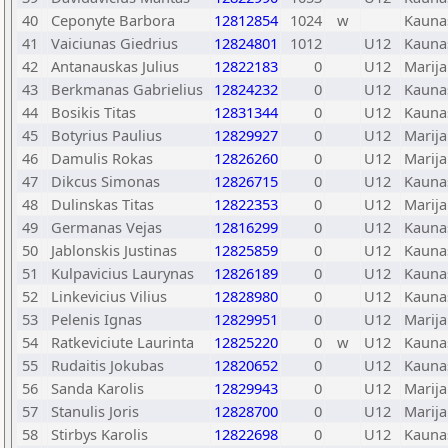
40
Ceponyte Barbora
12812854
1024
w
Kauna
41
Vaiciunas Giedrius
12824801
1012
U12
Kauna
42
Antanauskas Julius
12822183
0
U12
Marij
43
Berkmanas Gabrielius
12824232
0
U12
Kauna
44
Bosikis Titas
12831344
0
U12
Kauna
45
Botyrius Paulius
12829927
0
U12
Marij
46
Damulis Rokas
12826260
0
U12
Marij
47
Dikcus Simonas
12826715
0
U12
Kauna
48
Dulinskas Titas
12822353
0
U12
Marij
49
Germanas Vejas
12816299
0
U12
Kauna
50
Jablonskis Justinas
12825859
0
U12
Kauna
51
Kulpavicius Laurynas
12826189
0
U12
Kauna
52
Linkevicius Vilius
12828980
0
U12
Kauna
53
Pelenis Ignas
12829951
0
U12
Marij
54
Ratkeviciute Laurinta
12825220
0
w
U12
Kauna
55
Rudaitis Jokubas
12820652
0
U12
Kauna
56
Sanda Karolis
12829943
0
U12
Marij
57
Stanulis Joris
12828700
0
U12
Marij
58
Stirbys Karolis
12822698
0
U12
Kauna