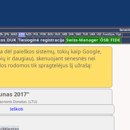
Servert
TA
JPN
MKD
LTU
NED
POL
POR
ROU
RUS
SRB
SVK
SWE
TUR
UKR
VIE
FontSize:11pt
kos
DUK
Tiesioginė registracija
Swiss-Manager
ÖSB
FIDE
a dėl paieškos sistemų, tokių kaip Google,
ių ir daugiau), skenuojant senesnės nei
os rodomos tik spragtelėjus šį užrašą:
aunas 2017"
Vaznonis Donatas. (LTU)
Ieškoti
s/Miestas