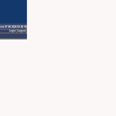
ime 07.08.2026 03:40:18
Login
Logout