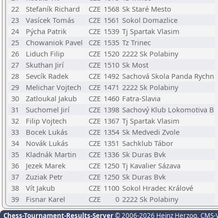
22
Stefaník Richard
CZE
1568
Sk Staré Mesto
23
Vasícek Tomás
CZE
1561
Sokol Domazlice
24
Pýcha Patrik
CZE
1539
Tj Spartak Vlasim
25
Chowaniok Pavel
CZE
1535
Tz Trinec
26
Liduch Filip
CZE
1520
2222 Sk Polabiny
27
Skuthan Jirí
CZE
1510
Sk Most
28
Sevcík Radek
CZE
1492
Sachová Skola Panda Rychn
29
Melichar Vojtech
CZE
1471
2222 Sk Polabiny
30
Zatloukal Jakub
CZE
1460
Fatra-Slavia
31
Suchomel Jirí
CZE
1398
Sachový Klub Lokomotiva B
32
Filip Vojtech
CZE
1367
Tj Spartak Vlasim
33
Bocek Lukás
CZE
1354
Sk Medvedi Zvole
34
Novák Lukás
CZE
1351
Sachklub Tábor
35
Kladnák Martin
CZE
1336
Sk Duras Bvk
36
Jezek Marek
CZE
1250
Tj Kavalier Sázava
37
Zuziak Petr
CZE
1250
Sk Duras Bvk
38
Vít Jakub
CZE
1100
Sokol Hradec Králové
39
Fisnar Karel
CZE
0
2222 Sk Polabiny
Chess-Tournament-Results-Server
© 2006-2026 Heinz Herzog
, CMS-