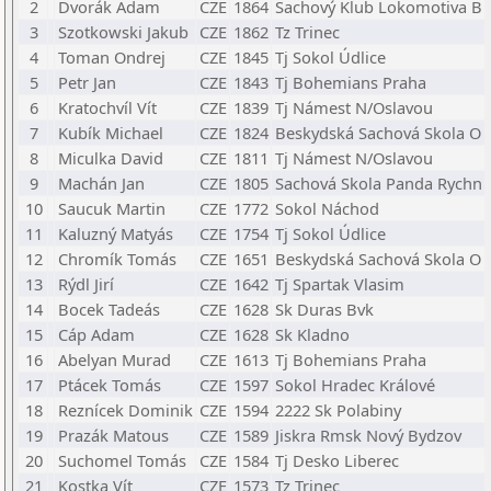
2
Dvorák Adam
CZE
1864
Sachový Klub Lokomotiva B
3
Szotkowski Jakub
CZE
1862
Tz Trinec
4
Toman Ondrej
CZE
1845
Tj Sokol Údlice
5
Petr Jan
CZE
1843
Tj Bohemians Praha
6
Kratochvíl Vít
CZE
1839
Tj Námest N/Oslavou
7
Kubík Michael
CZE
1824
Beskydská Sachová Skola O
8
Miculka David
CZE
1811
Tj Námest N/Oslavou
9
Machán Jan
CZE
1805
Sachová Skola Panda Rychn
10
Saucuk Martin
CZE
1772
Sokol Náchod
11
Kaluzný Matyás
CZE
1754
Tj Sokol Údlice
12
Chromík Tomás
CZE
1651
Beskydská Sachová Skola O
13
Rýdl Jirí
CZE
1642
Tj Spartak Vlasim
14
Bocek Tadeás
CZE
1628
Sk Duras Bvk
15
Cáp Adam
CZE
1628
Sk Kladno
16
Abelyan Murad
CZE
1613
Tj Bohemians Praha
17
Ptácek Tomás
CZE
1597
Sokol Hradec Králové
18
Reznícek Dominik
CZE
1594
2222 Sk Polabiny
19
Prazák Matous
CZE
1589
Jiskra Rmsk Nový Bydzov
20
Suchomel Tomás
CZE
1584
Tj Desko Liberec
21
Kostka Vít
CZE
1573
Tz Trinec