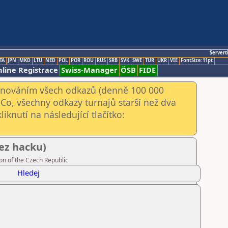
Servert
TA
JPN
MKD
LTU
NED
POL
POR
ROU
RUS
SRB
SVK
SWE
TUR
UKR
VIE
FontSize:11pt
line Registrace
Swiss-Manager
ÖSB
FIDE
kenováním všech odkazů (denně 100 000
Co, všechny odkazy turnajů starší než dva
iknutí na následující tlačítko:
ez hacku)
on of the Czech Republic
Hledej