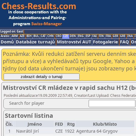
Logged on: Gast
Arabic
ARM
AZE
BIH
BUL
CAT
CHN
CRO
CZE
DEN
ENG
ESP
FAI
FIN
FRA
GER
GRE
INA
I
Domů
Databáze turnajů
Mistrovství AUT
Fotogalerie
FAQ
On
Poznámka: Kvůli redukci zatížení serveru denním s
přístupu a více) a vyhledávačů typu Google, Yahoo a 
týdny (od data ukončení turnaje) jsou zobrazeny po kl
Mistrovství CR mládeze v rapid sachu H12 (b
Poslední aktualizace19.09.2009 22:57:49, Creator/Last Upload: Chess Federati
Search for player
Startovní listina
Čís.
Jméno
FED
Rtg
Klub/Místo
1
Navrátil Jirí
CZE
1922
Agentura 64 Grygov