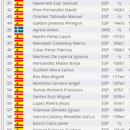
41
Navarrete Espi Samuel
ESP
-½
42
Pino Fernandez David
ESP
142b1
43
Orantes Taboada Manuel
ESP
-½
44
Galdon Jimenez Peregrin
ESP
14w½
45
Agrest Anton
SWE
-½
46
Martin Perez Laura
ESP
131b1
47
Mandado Castelany Marco
ESP
93w1
48
Colas Perez Patricia
ESP
156b1
49
Martinez De Lejarza Ignacio
ESP
-½
50
Hernandez Mateo Borja
ESP
106b1
51
Guillem Mora Carlos
ESP
1b0
52
Bas Mas Miguel
ESP
111w1
53
Montoliu Cervero Angel
ESP
147w1
54
Tomas Romero Francisco
ESP
67b1
55
Santos Ruiz Miguel
ESP
165b+
56
Lopez Rivera Jesus
ESP
61w1
57
Vilanova Olmedo Ignaci
ESP
166b+
58
Garcia-Castany Musellas Gal.La
ESP
139w1
59
Bosch Calvo Javier
ESP
-½
60
Gomez Sanjuan Gustavo
ESP
10w0