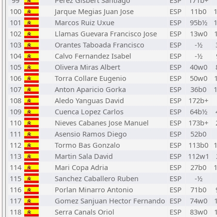
99
Perez Gisbert Santiago
ESP
171b+
100
Jarque Megias Juan Jose
ESP
11b0
101
Marcos Ruiz Uxue
ESP
95b½
102
Llamas Guevara Francisco Jose
ESP
13w0
103
Orantes Taboada Francisco
ESP
-½
104
Calvo Fernandez Isabel
ESP
-½
105
Olivera Miras Albert
ESP
40w0
106
Torra Collare Eugenio
ESP
50w0
107
Anton Aparicio Gorka
ESP
36b0
108
Aledo Yanguas David
ESP
172b+
109
Cuenca Lopez Carlos
ESP
64b½
110
Nieves Cabanes Jose Manuel
ESP
173b+
111
Asensio Ramos Diego
ESP
52b0
112
Tormo Bas Gonzalo
ESP
113b0
113
Martin Sala David
ESP
112w1
114
Mari Copa Adria
ESP
27b0
115
Sanchez Caballero Ruben
ESP
-½
116
Porlan Minarro Antonio
ESP
71b0
117
Gomez Sanjuan Hector Fernando
ESP
74w0
118
Serra Canals Oriol
ESP
83w0