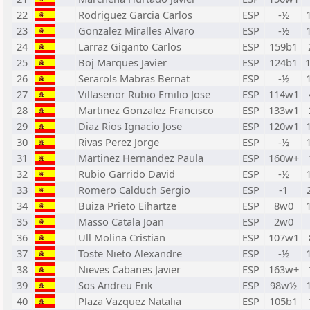
22
Rodriguez Garcia Carlos
ESP
-½
23
Gonzalez Miralles Alvaro
ESP
-½
24
Larraz Giganto Carlos
ESP
159b1
25
Boj Marques Javier
ESP
124b1
26
Serarols Mabras Bernat
ESP
-½
27
Villasenor Rubio Emilio Jose
ESP
114w1
28
Martinez Gonzalez Francisco
ESP
133w1
29
Diaz Rios Ignacio Jose
ESP
120w1
30
Rivas Perez Jorge
ESP
-½
31
Martinez Hernandez Paula
ESP
160w+
32
Rubio Garrido David
ESP
-½
33
Romero Calduch Sergio
ESP
-1
34
Buiza Prieto Eihartze
ESP
8w0
35
Masso Catala Joan
ESP
2w0
36
Ull Molina Cristian
ESP
107w1
37
Toste Nieto Alexandre
ESP
-½
38
Nieves Cabanes Javier
ESP
163w+
39
Sos Andreu Erik
ESP
98w½
40
Plaza Vazquez Natalia
ESP
105b1