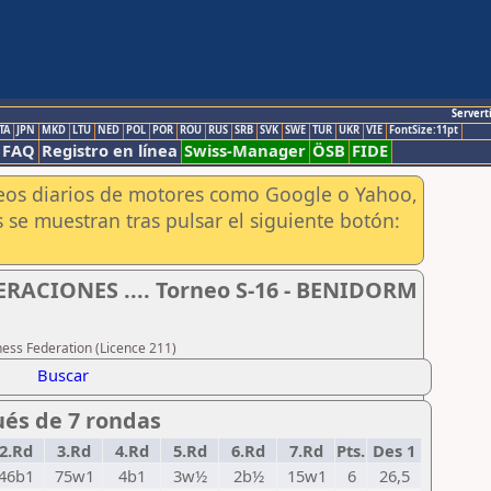
Servert
TA
JPN
MKD
LTU
NED
POL
POR
ROU
RUS
SRB
SVK
SWE
TUR
UKR
VIE
FontSize:11pt
FAQ
Registro en línea
Swiss-Manager
ÖSB
FIDE
aneos diarios de motores como Google o Yahoo,
 se muestran tras pulsar el siguiente botón:
CIONES .... Torneo S-16 - BENIDORM
hess Federation (Licence 211)
Buscar
ués de 7 rondas
2.Rd
3.Rd
4.Rd
5.Rd
6.Rd
7.Rd
Pts.
Des 1
46b1
75w1
4b1
3w½
2b½
15w1
6
26,5