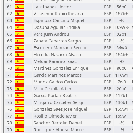
61
Laiz Ibanez Hector
ESP
56b0
62
Villasenor Rubio Rosana
ESP
167b+
63
Espinosa Cancino Miguel
ESP
-½
64
Dosuna Aguilar Endika
ESP
109w½
65
Vera Juan Andreu
ESP
92b1
66
Zapata Caparros Sergio
ESP
-½
67
Escudero Manzano Sergio
ESP
54w0
68
Heredia Navarro Alvaro
ESP
164b+
69
Melgar Paramo Isaac
ESP
-0
70
Martinez Gonzalez Enrique
ESP
80b0
71
Garcia Martinez Marcos
ESP
116w1
72
Munoz Galdos Carlos
ESP
7w0
73
Mico Cebolla Albert
ESP
20b0
74
Garcia Porlan Beatriz
ESP
117b1
75
Mingarro Carceller Sergi
ESP
136b1
76
Gonzalez Saez Jose Miguel
ESP
155w1
77
Rosillo Olmedo Javier
ESP
169w+
78
Sanchez Bertolin Daniel
ESP
-½
79
Rodriguez Alonso Marcos
ESP
-½