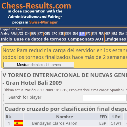
Logged on: Gast
Arabic
ARM
AZE
BIH
BUL
CAT
CHN
CRO
CZE
DEN
ENG
ESP
FAI
FIN
FRA
GER
GRE
INA
I
Inicio
Base de datos de torneos
Campeonato AUT
Imágenes
Nota: Para reducir la carga del servidor en los esc
todos los torneos finalizados hace más de 2 semanas
V TORNEO INTERNACIONAL DE NUEVAS GENERA
- Gran Hotel Bali 2009
Última actualización08.12.2009 18:03:19, Propietario/Última carga: Spanish C
Search for player
Cuadro cruzado por clasificación final desp
Rk.
Nombre
FED
1.Rd
1
Bendayan Claros Aaron
ESP
51w1