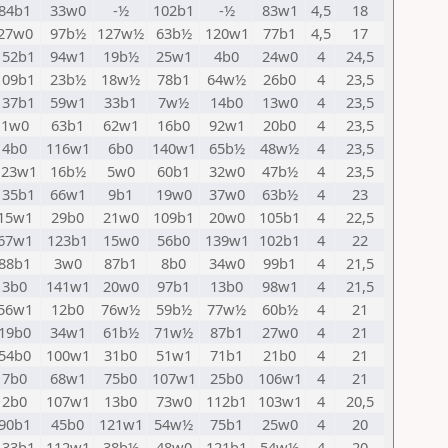
84b1
33w0
-½
102b1
-½
83w1
4,5
18
27w0
97b½
127w½
63b½
120w1
77b1
4,5
17
152b1
94w1
19b½
25w1
4b0
24w0
4
24,5
109b1
23b½
18w½
78b1
64w½
26b0
4
23,5
137b1
59w1
33b1
7w½
14b0
13w0
4
23,5
1w0
63b1
62w1
16b0
92w1
20b0
4
23,5
4b0
116w1
6b0
140w1
65b½
48w½
4
23,5
123w1
16b½
5w0
60b1
32w0
47b½
4
23,5
135b1
66w1
9b1
19w0
37w0
63b½
4
23
15w1
29b0
21w0
109b1
20w0
105b1
4
22,5
67w1
123b1
15w0
56b0
139w1
102b1
4
22
88b1
3w0
87b1
8b0
34w0
99b1
4
21,5
3b0
141w1
20w0
97b1
13b0
98w1
4
21,5
56w1
12b0
76w½
59b½
77w½
60b½
4
21
19b0
34w1
61b½
71w½
87b1
27w0
4
21
54b0
100w1
31b0
51w1
71b1
21b0
4
21
7b0
68w1
75b0
107w1
25b0
106w1
4
21
2b0
107w1
13b0
73w0
112b1
103w1
4
20,5
90b1
45b0
121w1
54w½
75b1
25w0
4
20
133b1
112w1
38b½
48w0
121b1
54w½
4
20