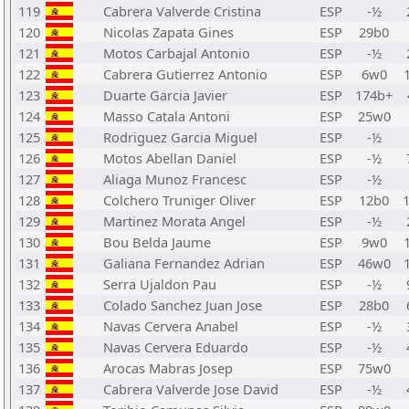
119
Cabrera Valverde Cristina
ESP
-½
120
Nicolas Zapata Gines
ESP
29b0
121
Motos Carbajal Antonio
ESP
-½
122
Cabrera Gutierrez Antonio
ESP
6w0
123
Duarte Garcia Javier
ESP
174b+
124
Masso Catala Antoni
ESP
25w0
125
Rodriguez Garcia Miguel
ESP
-½
126
Motos Abellan Daniel
ESP
-½
127
Aliaga Munoz Francesc
ESP
-½
128
Colchero Truniger Oliver
ESP
12b0
129
Martinez Morata Angel
ESP
-½
130
Bou Belda Jaume
ESP
9w0
131
Galiana Fernandez Adrian
ESP
46w0
132
Serra Ujaldon Pau
ESP
-½
133
Colado Sanchez Juan Jose
ESP
28b0
134
Navas Cervera Anabel
ESP
-½
135
Navas Cervera Eduardo
ESP
-½
136
Arocas Mabras Josep
ESP
75w0
137
Cabrera Valverde Jose David
ESP
-½