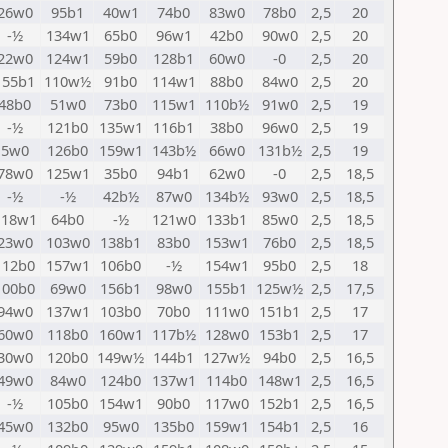
26w0
95b1
40w1
74b0
83w0
78b0
2,5
20
-½
134w1
65b0
96w1
42b0
90w0
2,5
20
22w0
124w1
59b0
128b1
60w0
-0
2,5
20
155b1
110w½
91b0
114w1
88b0
84w0
2,5
20
48b0
51w0
73b0
115w1
110b½
91w0
2,5
19
-½
121b0
135w1
116b1
38b0
96w0
2,5
19
5w0
126b0
159w1
143b½
66w0
131b½
2,5
19
78w0
125w1
35b0
94b1
62w0
-0
2,5
18,5
-½
-½
42b½
87w0
134b½
93w0
2,5
18,5
118w1
64b0
-½
121w0
133b1
85w0
2,5
18,5
23w0
103w0
138b1
83b0
153w1
76b0
2,5
18,5
112b0
157w1
106b0
-½
154w1
95b0
2,5
18
100b0
69w0
156b1
98w0
155b1
125w½
2,5
17,5
94w0
137w1
103b0
70b0
111w0
151b1
2,5
17
60w0
118b0
160w1
117b½
128w0
153b1
2,5
17
30w0
120b0
149w½
144b1
127w½
94b0
2,5
16,5
49w0
84w0
124b0
137w1
114b0
148w1
2,5
16,5
-½
105b0
154w1
90b0
117w0
152b1
2,5
16,5
45w0
132b0
95w0
135b0
159w1
154b1
2,5
16