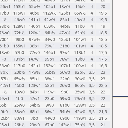
156w1
153b1
55w½
105b1
18w½
16b0
4
20
17b0
115w1
46b0
112w½
126b1
65w½
4
19,5
-½
46w0
141b1
42w½
85b1
49w½
4
19,5
98b½
128w1
140b1
65w½
44b½
11b0
4
19
76w0
72b½
120w1
64b½
47w½
62b½
4
18,5
70b1
49b0
97w½
34w0
125b1
104w1
4
18,5
51b0
155w1
98b1
79w1
31b0
101w1
4
18,5
18w0
57b0
77w0
146b1
97w1
113b1
4
17,5
-0
131b1
147w1
99b1
78w1
18b0
4
17,5
66w0
117b0
142b1
132w1
107b1
100w1
4
16,5
8b½
20b½
17w½
55b½
56w0
92b½
3,5
23
157b1
65w½
85b1
38w1
22b0
30w0
3,5
23
142w1
15b0
123w1
58b1
26w0
86b½
3,5
22,5
-½
19w0
84b1
119w1
9b0
35w0
3,5
22
99w1
1b0
57w1
23b0
59w0
79w½
3,5
22
65b1
25w0
54b½
9w0
81b0
129w1
3,5
22
9b0
38w0
68b1
86w1
54b½
42w0
3,5
21,5
126b1
80w1
7b0
44w0
69b0
119w1
3,5
21,5
95w1
26b½
23w0
67b0
143w1
75b½
3,5
21