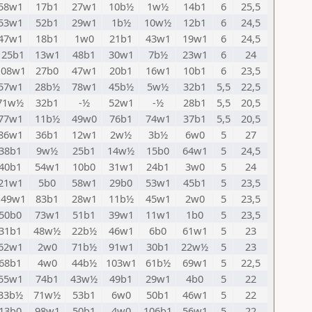
58w1
17b1
27w1
10b½
1w½
14b1
6
25,5
53w1
52b1
29w1
1b½
10w½
12b1
6
24,5
47w1
18b1
1w0
21b1
43w1
19w1
6
24,5
125b1
13w1
48b1
30w1
7b½
23w1
6
24
108w1
27b0
47w1
20b1
16w1
10b1
6
23,5
57w1
28b½
78w1
45b½
5w½
32b1
5,5
22,5
71w½
32b1
-½
52w1
-½
28b1
5,5
20,5
77w1
11b½
49w0
76b1
74w1
37b1
5,5
20,5
86w1
36b1
12w1
2w½
3b½
6w0
5
27
38b1
9w½
25b1
14w½
15b0
64w1
5
24,5
40b1
54w1
10b0
31w1
24b1
3w0
5
24
21w1
5b0
58w1
29b0
53w1
45b1
5
23,5
149w1
83b1
28w1
11b½
45w1
2w0
5
23,5
50b0
73w1
51b1
39w1
11w1
1b0
5
23,5
31b1
48w½
22b½
46w1
6b0
61w1
5
23
62w1
2w0
71b½
91w1
30b1
22w½
5
23
68b1
4w0
44b½
103w1
61b½
69w1
5
22,5
55w1
74b1
43w½
49b1
29w1
4b0
5
22
33b½
71w½
53b1
6w0
50b1
46w1
5
22
13b0
98w1
50b1
4w0
106b1
56w1
5
22