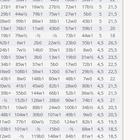
121b1
81w1
16w½
27b½
72w1
17b½
5
21,5
129b1
44w½
79b1
75w1
27w1
5b0
5
21,5
28w0
99b1
86w1
36b1
12w0
43b1
5
21,5
113w1
76b1
11w0
43b0
57w1
59b1
5
20
119b1
79w½
-½
-½
73b1
44w1
5
18
42b1
6w1
2b0
22w½
23b0
55b1
4,5
26,5
24b1
7w½
14b0
35w1
33b1
8w0
4,5
25,5
110b1
50w1
3b0
13w1
19b0
31w½
4,5
23,5
134b1
85w1
37w1
5b0
17w0
72b1
4,5
22,5
16w0
108b1
56w1
12b0
67w1
29b½
4,5
22,5
143b1
8w0
148b1
80w1
48b1
7w0
4,5
22
20w½
41b1
45w0
82b1
28w0
80b1
4,5
21,5
139b+
55b0
144w1
66b1
52b1
36w½
4,5
21,5
-½
152b1
126w1
28b0
90w1
74b1
4,5
21
87b1
10w0
88b1
24w0
100b1
34b½
4,5
20,5
148b1
104w1
30b0
101w1
49b1
9w0
4,5
20,5
11w0
77b1
60w½
72b0
124w1
82b1
4,5
19,5
103b1
101w1
-½
15b0
-½
88w1
4,5
18,5
12w0
-½
119b0
148w1
84b1
81w1
4,5
18,5