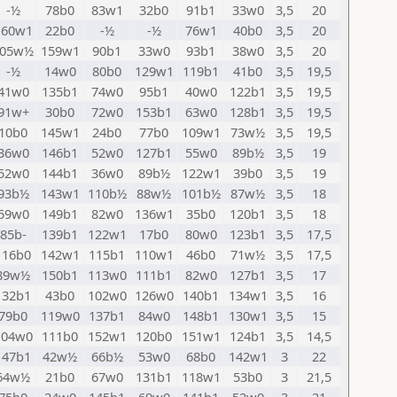
-½
78b0
83w1
32b0
91b1
33w0
3,5
20
160w1
22b0
-½
-½
76w1
40b0
3,5
20
105w½
159w1
90b1
33w0
93b1
38w0
3,5
20
-½
14w0
80b0
129w1
119b1
41b0
3,5
19,5
41w0
135b1
74w0
95b1
40w0
122b1
3,5
19,5
91w+
30b0
72w0
153b1
63w0
128b1
3,5
19,5
10b0
145w1
24b0
77b0
109w1
73w½
3,5
19,5
36w0
146b1
52w0
127b1
55w0
89b½
3,5
19
52w0
144b1
36w0
89b½
122w1
39b0
3,5
19
93b½
143w1
110b½
88w½
101b½
87w½
3,5
18
59w0
149b1
82w0
136w1
35b0
120b1
3,5
18
85b-
139b1
122w1
17b0
80w0
123b1
3,5
17,5
116b0
142w1
115b1
110w1
46b0
71w½
3,5
17,5
89w½
150b1
113w0
111b1
82w0
127b1
3,5
17
132b1
43b0
102w0
126w0
140b1
134w1
3,5
16
79b0
119w0
137b1
84w0
148b1
130w1
3,5
15
104w0
111b0
152w1
120b0
151w1
124b1
3,5
14,5
147b1
42w½
66b½
53w0
68b0
142w1
3
22
64w½
21b0
67w0
131b1
118w1
53b0
3
21,5