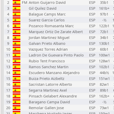
2
FM
Anton Guijarro David
ESP
35b1
3
Gil Quilez David
ESP
161b+
4
Balague Camps Marc
ESP
97b1
5
Suarez Garcia Carlos
ESP
-½
6
Pozanco Romasanta Marc
ESP
122b1
7
Marquez Ortiz De Zarate Albert
ESP
72b1
8
Jordan Martinez Miguel
ESP
34b1
9
Galvan Prieto Albano
ESP
130b1
10
Vazquez Torres Adrian
ESP
60b1
11
Ladron De Guevara Pinto Paolo
ESP
100w1
12
Rubio Tent Francisco
ESP
128w1
13
Ramos Sanchez Martin
ESP
102b1
14
Escudero Manzano Alejandro
ESP
44b½
15
Buiza Prieto Aizbeltz
ESP
151w1
16
Sacristan Latorre Alberto
ESP
82w1
17
Segarra Martinez Axel
ESP
89b1
18
Pinsach Gelabert Alexandre
ESP
162b+
19
Baragano Campa David
ESP
-½
20
Remolar Gallen Jose
ESP
73w1
21
Marchena Hurtado Javier
ESP
150w1