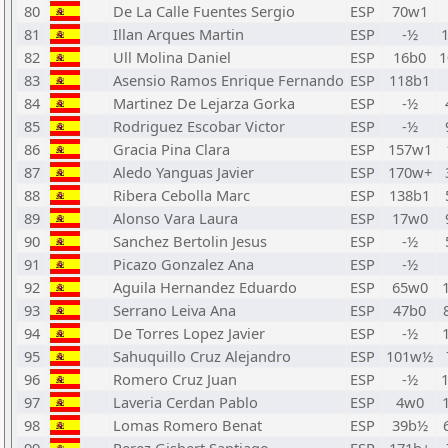
80
De La Calle Fuentes Sergio
ESP
70w1
81
Illan Arques Martin
ESP
-½
82
Ull Molina Daniel
ESP
16b0
83
Asensio Ramos Enrique Fernando
ESP
118b1
84
Martinez De Lejarza Gorka
ESP
-½
85
Rodriguez Escobar Victor
ESP
-½
86
Gracia Pina Clara
ESP
157w1
87
Aledo Yanguas Javier
ESP
170w+
88
Ribera Cebolla Marc
ESP
138b1
89
Alonso Vara Laura
ESP
17w0
90
Sanchez Bertolin Jesus
ESP
-½
91
Picazo Gonzalez Ana
ESP
-½
92
Aguila Hernandez Eduardo
ESP
65w0
93
Serrano Leiva Ana
ESP
47b0
94
De Torres Lopez Javier
ESP
-½
95
Sahuquillo Cruz Alejandro
ESP
101w½
96
Romero Cruz Juan
ESP
-½
97
Laveria Cerdan Pablo
ESP
4w0
98
Lomas Romero Benat
ESP
39b½