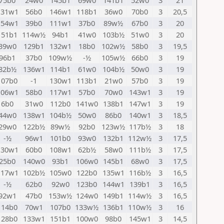
75b0
24w0
145b1
69w0
141b1
52w0
3
21
131w1
56b0
146w1
118b1
36w0
70b0
3
20,5
154w1
39b0
111w1
37b0
89w½
67b0
3
20
151b1
114w½
94b1
41w0
103b½
51w0
3
20
39w0
129b1
132w1
18b0
102w½
58b0
3
19,5
96b1
37b0
109w½
-½
105w½
66b0
3
19
82b½
136w1
114b1
61w0
104b½
50w0
3
19
107b0
-1
130w1
113b1
21w0
57b0
3
19
106w1
58b0
117w1
57b0
70w0
143w1
3
19
6b0
31w0
112b0
141w0
138b1
147w1
3
19
44w0
138w1
104b½
50w0
86b0
140w1
3
18,5
29w0
122b½
89w½
92b0
123w½
117b½
3
18
-½
96w1
101b0
93w0
132b1
112w½
3
17,5
130w1
60b0
108w1
62b½
58w0
111b½
3
17,5
25b0
140w0
93b1
106w0
145b1
68w0
3
17,5
117w1
102b½
105w0
122b0
135w1
116b½
3
16,5
-½
62b0
92w0
123b0
144w1
139b1
3
16,5
92w1
47b0
153w½
124w0
149b1
114w½
3
16,5
114b0
70w1
107b0
133w½
136b1
110w½
3
16
128b0
133w1
151b1
100w0
98b0
145w1
3
14,5