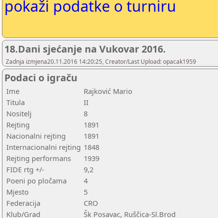
pokaži podatke o turniru
18.Dani sjećanje na Vukovar 2016.
Zadnja izmjena20.11.2016 14:20:25, Creator/Last Upload: opacak1959
Podaci o igraču
Ime
Rajković Mario
Titula
II
Nositelj
8
Rejting
1891
Nacionalni rejting
1891
Internacionalni rejting
1848
Rejting performans
1939
FIDE rtg +/-
9,2
Poeni po pločama
4
Mjesto
5
Federacija
CRO
Klub/Grad
Šk Posavac, Ruščica-Sl.Brod