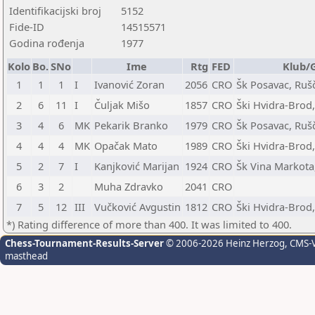
Identifikacijski broj
5152
Fide-ID
14515571
Godina rođenja
1977
Kolo
Bo.
SNo
Ime
Rtg
FED
Klub/
1
1
1
I
Ivanović Zoran
2056
CRO
Šk Posavac, Rušč
2
6
11
I
Čuljak Mišo
1857
CRO
Ški Hvidra-Brod,
3
4
6
MK
Pekarik Branko
1979
CRO
Šk Posavac, Rušč
4
4
4
MK
Opačak Mato
1989
CRO
Ški Hvidra-Brod,
5
2
7
I
Kanjković Marijan
1924
CRO
Šk Vina Markota,
6
3
2
Muha Zdravko
2041
CRO
7
5
12
III
Vučković Avgustin
1812
CRO
Ški Hvidra-Brod,
*) Rating difference of more than 400. It was limited to 400.
Chess-Tournament-Results-Server
© 2006-2026 Heinz Herzog
, CMS-
masthead