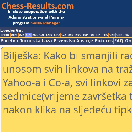
Logged on: Gast
Arabic
ARM
AZE
BIH
BUL
CAT
CHN
CRO
CZE
DEN
ENG
ESP
FAI
FIN
FRA
GER
GRE
INA
I
Početna
Turnirska baza
Prvenstvo Austrije
Pictures
FAQ
Onl
Bilješka: Kako bi smanjili 
unosom svih linkova na traž
Yahoo-a i Co-a, svi linkovi z
sedmice(vrijeme završetka tu
nakon klika na sljedeću tipk