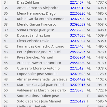
34
Diaz Zehl Luis
2272407
AL
1737
C
35
Amat Camacho Alejandro
32099312
AL
1696
C
36
Mena Hernandez Diego
22260226
AL
1685
C
37
Rubio Garcia Antonio Ramon
32022620
AL
1661
C
38
Merelo Garcia Francisco
32092539
AL
1658
C
39
Santa Ortega Juan Jose
2273322
AL
1608
C
40
Doucet Sanchez Luis
32071035
AL
1539
A
41
Llena Velarde David
32092024
AL
1535
C
42
Fernandez Camacho Antonio
2272440
AL
1495
C
43
Perez Jimenez Jose Manuel
24538795
AL
1473
C
44
Rivas Sanchez Manuel
24553964
AL
1448
C
45
Aranega Navarro Francisco
24551430
AL
1413
C
46
Guerrero Moreno Antonio
2272512
AL
1378
C
47
Lopez Soler Jose Antonio
32020392
AL
1123
C
48
Almansa Avellaneda Juan Jesus
24551422
AL
1102
C
49
Martinez Carvajal Juan Franci
32020015
AL
1941
C
50
Valdearenas Martin Jose Carlo
2273373
AL
1722
N
51
Soto Martinez Ruben Jose
T
1668
V
52
Soto Caparros Jose Manuel
22260129
T
1585
V
53
Molina Berbel Adrian
T
1386
A