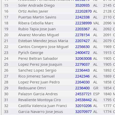
15
Soler Andrade Diego
3520935
AL
2145
C
16
Ortiz Aviles Javier
22202870
AL
2128
C
17
Puertas Martin Savins
2242338
AL
2110
C
18
Ribera Cebolla Marc
22238999
VAL
2096
V
19
Rubio Tapia Jose Juan
2203367
AL
2092
C
20
Alvarez Morales Miguel
2278154
AL
2091
C
21
Esteban Mendez Jesus Maria
2207427
AL
2079
C
22
Cantos Conejero Jose Miguel
2256630
AL
1969
C
23
Pyrich George
2400472
AL
1915
C
24
Perez Beltran Salvador
32063008
AL
1905
C
25
Lopez Perez Jose Joaquin
2279037
AL
1905
C
26
Sanchez Lopez Sergio
2236443
AL
1892
C
27
Rico Jimenez Samuel
2242346
AL
1869
C
28
Lopez Perez Juan Pedro
2264030
AL
1858
C
29
Redouane Omri
2236400
GR
1854
C
30
Palazon Garcia Andres
24537721
ESP
1840
M
31
Revaliente Montoya Ciro
24538442
AL
1795
C
32
Castilla Valencia Juan Franci
32010206
AL
1777
C
33
Garcia Navarro Jose Jesus
32070977
AL
1774
C