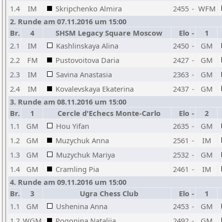
1.4
IM
Skripchenko Almira
2455
-
WFM
2. Runde am 07.11.2016 um 15:00
Br.
4
SHSM Legacy Square Moscow
Elo
-
1
C
2.1
IM
Kashlinskaya Alina
2450
-
GM
2.2
FM
Pustovoitova Daria
2427
-
GM
2.3
IM
Savina Anastasia
2363
-
GM
2.4
IM
Kovalevskaya Ekaterina
2437
-
GM
3. Runde am 08.11.2016 um 15:00
Br.
1
Cercle d'Echecs Monte-Carlo
Elo
-
2
1.1
GM
Hou Yifan
2635
-
GM
1.2
GM
Muzychuk Anna
2561
-
IM
1.3
GM
Muzychuk Mariya
2532
-
GM
1.4
GM
Cramling Pia
2461
-
IM
4. Runde am 09.11.2016 um 15:00
Br.
3
Ugra Chess Club
Elo
-
1
C
1.1
GM
Ushenina Anna
2453
-
GM
1.2
WGM
Pogonina Natalija
2492
-
GM