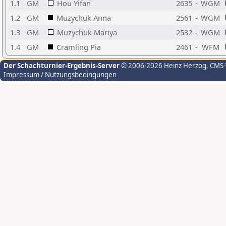
1.1
GM
Hou Yifan
2635
-
WGM
1.2
GM
Muzychuk Anna
2561
-
WGM
1.3
GM
Muzychuk Mariya
2532
-
WGM
1.4
GM
Cramling Pia
2461
-
WFM
Der Schachturnier-Ergebnis-Server
© 2006-2026 Heinz Herzog
, CMS
Impressum / Nutzungsbedingungen