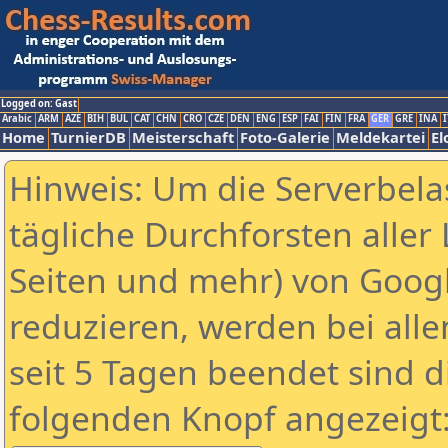
Logged on: Gast
Arabic
ARM
AZE
BIH
BUL
CAT
CHN
CRO
CZE
DEN
ENG
ESP
FAI
FIN
FRA
GER
GRE
INA
I
Home
TurnierDB
Meisterschaft
Foto-Galerie
Meldekartei
El
Hinweis: Um die Serverbela
tägliche Durchforsten aller 
Seiten und mehr) von Goog
reduzieren, werden bei alle
seit 5 Tagen beendet sind d
folgenden Knopf angezeigt