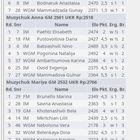
6
8
IM
Bodnaruk Anastasia
2470
2,5
s 1
1
7
26
WGM
Mammadzada Gunay
2371
1,5
w 1
1
Muzychuk Anna GM 2561 UKR Rp:2518
Rd.
Snr
Name
Elo
Pkt.
Erg.
Br.
1
7
IM
Paehtz Elisabeth
2474
2
w ½
1
2
18
FM
Pustovoitova Daria
2427
4,5
w ½
2
3
6
IM
Batsiashvili Nino
2489
3,5
s ½
2
4
5
WGM
Pogonina Natalija
2492
4
w ½
2
5
37
WGM
Ambartsumova Karina
2288
4
s 1
2
6
25
IM
Ovod Evgenija
2375
4,5
w ½
2
7
27
WGM
Mammadova Gulnar
2364
5,5
s 1
2
Muzychuk Mariya GM 2532 UKR Rp:2766
Rd.
Snr
Name
Elo
Pkt.
Erg.
Br.
1
29
FM
Brunello Marina
2349
4,5
s 1
2
2
28
IM
Savina Anastasia
2363
5
s 1
3
3
19
GM
Khotenashvili Bela
2426
4
w 1
3
4
14
IM
Mkrtchian Lilit
2439
2,5
s ½
3
5
46
WGM
Nebolsina Vera
2178
3
w 1
3
6
32
WGM
Belenkaya Dina
2332
4,5
s 1
3
7
33
WGM
Kazimova Narmin
2323
3,5
w 1
3