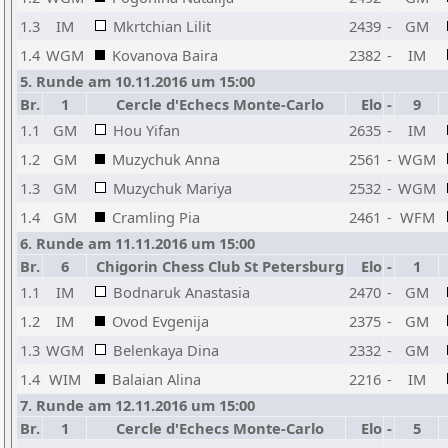
1.3
IM
Mkrtchian Lilit
2439
-
GM
1.4
WGM
Kovanova Baira
2382
-
IM
5. Runde am 10.11.2016 um 15:00
Br.
1
Cercle d'Echecs Monte-Carlo
Elo
-
9
1.1
GM
Hou Yifan
2635
-
IM
1.2
GM
Muzychuk Anna
2561
-
WGM
1.3
GM
Muzychuk Mariya
2532
-
WGM
1.4
GM
Cramling Pia
2461
-
WFM
6. Runde am 11.11.2016 um 15:00
Br.
6
Chigorin Chess Club St Petersburg
Elo
-
1
C
1.1
IM
Bodnaruk Anastasia
2470
-
GM
1.2
IM
Ovod Evgenija
2375
-
GM
1.3
WGM
Belenkaya Dina
2332
-
GM
1.4
WIM
Balaian Alina
2216
-
IM
7. Runde am 12.11.2016 um 15:00
Br.
1
Cercle d'Echecs Monte-Carlo
Elo
-
5