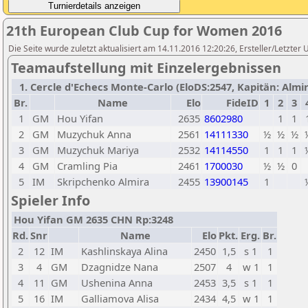
21th European Club Cup for Women 2016
Die Seite wurde zuletzt aktualisiert am 14.11.2016 12:20:26, Ersteller/Letzter
Teamaufstellung mit Einzelergebnissen
1. Cercle d'Echecs Monte-Carlo (EloDS:2547, Kapitän: Almir
Br.
Name
Elo
FideID
1
2
3
1
GM
Hou Yifan
2635
8602980
1
1
2
GM
Muzychuk Anna
2561
14111330
½
½
½
3
GM
Muzychuk Mariya
2532
14114550
1
1
1
4
GM
Cramling Pia
2461
1700030
½
½
0
5
IM
Skripchenko Almira
2455
13900145
1
Spieler Info
Hou Yifan GM 2635 CHN Rp:3248
Rd.
Snr
Name
Elo
Pkt.
Erg.
Br.
2
12
IM
Kashlinskaya Alina
2450
1,5
s 1
1
3
4
GM
Dzagnidze Nana
2507
4
w 1
1
4
11
GM
Ushenina Anna
2453
3,5
s 1
1
5
16
IM
Galliamova Alisa
2434
4,5
w 1
1