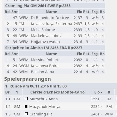
Cramling Pia GM 2461 SWE Rp:2355
Rd.
Snr
Name
Elo
Pkt.
Erg.
Br.
1
47
WFM
Di Benedetto Desiree
2137
3
w ½
3
2
15
IM
Kovalevskaya Ekaterina
2437
1,5
w ½
4
3
22
IM
Melia Salome
2393
4,5
s 0
4
5
48
WFM
Markelova Lubov
2133
2,5
s 1
4
7
34
WFM
Hojjatova Aydan
2316
3
s 1
4
Skripchenko Almira IM 2455 FRA Rp:2227
Rd.
Snr
Name
Elo
Pkt.
Erg.
Br.
1
51
WFM
Messina Roberta
2082
0
s 1
4
4
24
WGM
Kovanova Baira
2382
4
w ½
4
6
42
WIM
Balaian Alina
2216
4
w 0
4
Spielerpaarungen
1. Runde am 06.11.2016 um 15:00
Br.
1
Cercle d'Echecs Monte-Carlo
Elo
-
8
1.1
GM
Muzychuk Anna
2561
-
IM
1.2
GM
Muzychuk Mariya
2532
-
FM
1.3
GM
Cramling Pia
2461
-
WFM