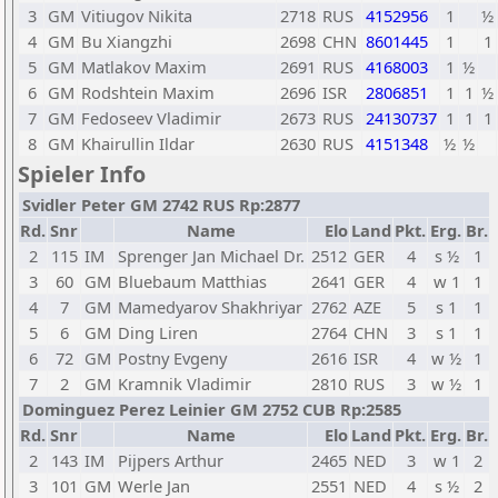
3
GM
Vitiugov Nikita
2718
RUS
4152956
1
½
4
GM
Bu Xiangzhi
2698
CHN
8601445
1
1
5
GM
Matlakov Maxim
2691
RUS
4168003
1
½
6
GM
Rodshtein Maxim
2696
ISR
2806851
1
1
½
7
GM
Fedoseev Vladimir
2673
RUS
24130737
1
1
1
8
GM
Khairullin Ildar
2630
RUS
4151348
½
½
Spieler Info
Svidler Peter GM 2742 RUS Rp:2877
Rd.
Snr
Name
Elo
Land
Pkt.
Erg.
Br.
2
115
IM
Sprenger Jan Michael Dr.
2512
GER
4
s ½
1
3
60
GM
Bluebaum Matthias
2641
GER
4
w 1
1
4
7
GM
Mamedyarov Shakhriyar
2762
AZE
5
s 1
1
5
6
GM
Ding Liren
2764
CHN
3
s 1
1
6
72
GM
Postny Evgeny
2616
ISR
4
w ½
1
7
2
GM
Kramnik Vladimir
2810
RUS
3
w ½
1
Dominguez Perez Leinier GM 2752 CUB Rp:2585
Rd.
Snr
Name
Elo
Land
Pkt.
Erg.
Br.
2
143
IM
Pijpers Arthur
2465
NED
3
w 1
2
3
101
GM
Werle Jan
2551
NED
4
s ½
2