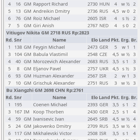
4
16
GM
Rapport Richard
2730
HUN
4
w ½
2
5
13
GM
Andreikin Dmitry
2736
RUS
4,5
w 0
2
6
76
GM
Roiz Michael
2605
ISR
4
s ½
2
7
5
GM
Giri Anish
2767
NED
4
s 0
2
Vitiugov Nikita GM 2718 RUS Rp:2823
Rd.
Snr
Name
Elo
Land
Pkt.
Erg.
Br.
1
138
GM
Feygin Michael
2473
GER
5
w 1
1
3
104
GM
Babula Vlastimil
2548
CZE
4,5
w ½
3
4
40
GM
Morozevich Alexander
2683
RUS
3,5
s 1
3
5
8
GM
Eljanov Pavel
2757
UKR
4,5
s ½
3
6
93
GM
Huzman Alexander
2567
ISR
2
w 1
3
7
10
GM
Grischuk Alexander
2751
RUS
3
w ½
3
Bu Xiangzhi GM 2698 CHN Rp:2761
Rd.
Snr
Name
Elo
Land
Pkt.
Erg.
Br.
1
195
Coenen Michael
2393
GER
3,5
s 1
2
3
167
IM
Koop Thorben
2430
GER
2,5
s 1
4
4
59
GM
Ivanisevic Ivan
2645
SRB
4,5
w ½
4
5
24
GM
Jakovenko Dmitry
2709
RUS
3,5
w ½
4
6
117
GM
Mikhalevski Victor
2508
ISR
3,5
s 1
4