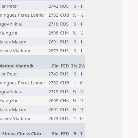
ler Peter
2742
RUS
0 - 1
inguez Perez Leinier
2752
CUB
½ - ½
ugov Nikita
2718
RUS
0 - 1
Xiangzhi
2698
CHN
½ - ½
lakov Maxim
2691
RUS
0 - 1
oseev Vladimir
2673
RUS
0 - 1
Mednyi Vsadnik
Elo
FED
3½:2½
ler Peter
2742
RUS
0 - 1
inguez Perez Leinier
2752
CUB
1 - 0
ugov Nikita
2718
RUS
½ - ½
Xiangzhi
2698
CHN
½ - ½
lakov Maxim
2691
RUS
½ - ½
oseev Vladimir
2673
RUS
1 - 0
 Sheva Chess Club
Elo
FED
5 : 1