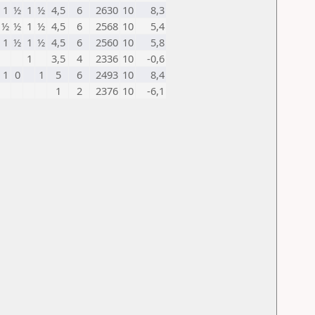
1
½
1
½
4,5
6
2630
10
8,3
½
½
1
½
4,5
6
2568
10
5,4
1
½
1
½
4,5
6
2560
10
5,8
1
3,5
4
2336
10
-0,6
1
0
1
5
6
2493
10
8,4
1
2
2376
10
-6,1