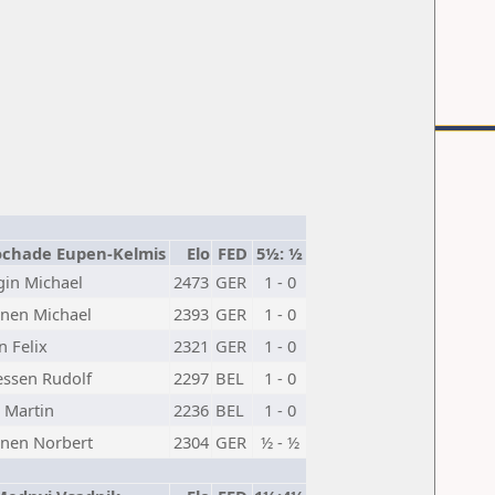
ochade Eupen-Kelmis
Elo
FED
5½: ½
gin Michael
2473
GER
1 - 0
nen Michael
2393
GER
1 - 0
n Felix
2321
GER
1 - 0
ssen Rudolf
2297
BEL
1 - 0
 Martin
2236
BEL
1 - 0
nen Norbert
2304
GER
½ - ½