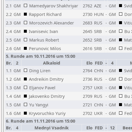
2.1
GM
Mamedyarov Shakhriyar
2762
AZE
-
GM
Svid
2.2
GM
Rapport Richard
2730
HUN
-
GM
Dom
2.3
GM
Morozevich Alexander
2683
RUS
-
GM
Viti
2.4
GM
Ivanisevic Ivan
2645
SRB
-
GM
Bu 
2.5
GM
Markus Robert
2652
SRB
-
GM
Mat
2.6
GM
Perunovic Milos
2616
SRB
-
GM
Fed
5. Runde am 10.11.2016 um 15:00
Br.
2
Alkaloid
Elo
FED
-
4
1.1
GM
Ding Liren
2764
CHN
-
GM
Svid
1.2
GM
Andreikin Dmitry
2736
RUS
-
GM
Dom
1.3
GM
Eljanov Pavel
2757
UKR
-
GM
Viti
1.4
GM
Jakovenko Dmitry
2709
RUS
-
GM
Bu 
1.5
GM
Yu Yangyi
2721
CHN
-
GM
Mat
1.6
GM
Kryvoruchko Yuriy
2702
UKR
-
GM
Fed
6. Runde am 11.11.2016 um 15:00
Br.
4
Mednyi Vsadnik
Elo
FED
-
12
Beer