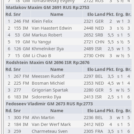
7
18
GM
Tomashevsky Evgeny
2722
RUS
3
s ½
4
Matlakov Maxim GM 2691 RUS Rp:2753
Rd.
Snr
Name
Elo
Land
Pkt.
Erg.
Br.
1
246
FM
Klein Felix
2321
GER
2
w 1
3
2
155
IM
Van Haastert Edwin
2448
NED
3
s ½
3
4
53
GM
Markus Robert
2652
SRB
5,5
s 1
5
5
19
GM
Yu Yangyi
2721
CHN
5,5
s ½
5
6
126
GM
Khmelniker Ilya
2489
ISR
2,5
w 1
5
7
15
GM
Li Chao B
2730
CHN
3
w ½
5
Rodshtein Maxim GM 2696 ISR Rp:2676
Rd.
Snr
Name
Elo
Land
Pkt.
Erg.
Br.
1
267
FM
Meessen Rudolf
2297
BEL
3,5
s 1
4
2
225
FM
Bosman Michiel
2353
NED
4,5
w 1
4
3
277
Grigorian Spartak
2280
GER
5
w ½
5
6
183
IM
Sidorenko Ilya
2413
ISR
2,5
s 1
6
Fedoseev Vladimir GM 2673 RUS Rp:2773
Rd.
Snr
Name
Elo
Land
Pkt.
Erg.
Br.
1
300
FM
Ahn Martin
2236
BEL
3
w 1
5
2
184
IM
Van Der Werf Mark
2412
NED
4
s 1
5
3
259
Charmeteau Sven
2305
FRA
3,5
s 1
6