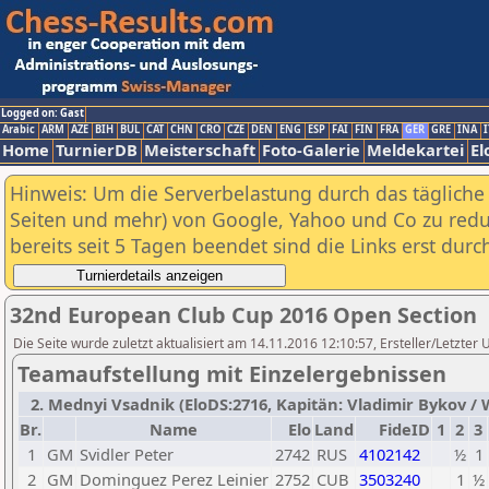
Logged on: Gast
Arabic
ARM
AZE
BIH
BUL
CAT
CHN
CRO
CZE
DEN
ENG
ESP
FAI
FIN
FRA
GER
GRE
INA
I
Home
TurnierDB
Meisterschaft
Foto-Galerie
Meldekartei
El
Hinweis: Um die Serverbelastung durch das tägliche D
Seiten und mehr) von Google, Yahoo und Co zu reduz
bereits seit 5 Tagen beendet sind die Links erst dur
32nd European Club Cup 2016 Open Section
Die Seite wurde zuletzt aktualisiert am 14.11.2016 12:10:57, Ersteller/Letzter
Teamaufstellung mit Einzelergebnissen
2. Mednyi Vsadnik (EloDS:2716, Kapitän: Vladimir Bykov / W
Br.
Name
Elo
Land
FideID
1
2
3
1
GM
Svidler Peter
2742
RUS
4102142
½
1
2
GM
Dominguez Perez Leinier
2752
CUB
3503240
1
½