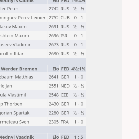
Mednyi Vsadnik
Elo
FED
1½:4½
ler Peter
2742
RUS
½ - ½
inguez Perez Leinier
2752
CUB
0 - 1
lakov Maxim
2691
RUS
½ - ½
shtein Maxim
2696
ISR
0 - 1
oseev Vladimir
2673
RUS
0 - 1
rullin Ildar
2630
RUS
½ - ½
 Werder Bremen
Elo
FED
4½:1½
ebaum Matthias
2641
GER
1 - 0
le Jan
2551
NED
½ - ½
ula Vlastimil
2548
CZE
½ - ½
p Thorben
2430
GER
1 - 0
gorian Spartak
2280
GER
½ - ½
rmeteau Sven
2305
FRA
1 - 0
Mednyi Vsadnik
Elo
FED
1 : 5