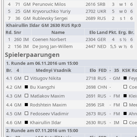
4
71
GM
Perunovic Milos
2616
SRB
3
w 1
6
5
25
GM
Kryvoruchko Yuriy
2702
UKR
5
w 0
6
7
36
GM
Rublevsky Sergei
2689
RUS
2
s 1
6
Khairullin Ildar GM 2630 RUS Rp:0
Rd.
Snr
Name
Elo
Land
Pkt.
Erg.
Br.
1
260
IM
Coenen Norbert
2304
GER
4
s ½
6
2
156
IM
De Jong Jan-Willem
2447
NED
5,5
w ½
6
Spielerpaarungen
1. Runde am 06.11.2016 um 15:00
Br.
4
Mednyi Vsadnik
Elo
FED
-
35
KSK R
4.1
GM
Vitiugov Nikita
2718
RUS
-
GM
Fey
4.2
GM
Bu Xiangzhi
2698
CHN
-
Coe
4.3
GM
Matlakov Maxim
2691
RUS
-
FM
Klei
4.4
GM
Rodshtein Maxim
2696
ISR
-
FM
Mee
4.5
GM
Fedoseev Vladimir
2673
RUS
-
FM
Ahn
4.6
GM
Khairullin Ildar
2630
RUS
-
IM
Coe
2. Runde am 07.11.2016 um 15:00