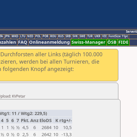
Servert
TA
JPN
MKD
LTU
NED
POL
POR
ROU
RUS
SRB
SVK
SWE
TUR
UKR
VIE
FontSize:11pt
ozahlen
FAQ
Onlineanmeldung
Swiss-Manager
ÖSB
FIDE
urchforsten aller Links (täglich 100.000
ieren, werden bei allen Turnieren, die
ch folgenden Knopf angezeigt:
 Upload: KVPetar
tg1: 11 / Wtg2: 229,5)
4
5
6
7
Pkt.
Anz
EloDS
K
rtg+/-
1
1
½
½
4,5
6
2684
10
10,5
½
0
½
0
2,5
6
2642
10
-13,3