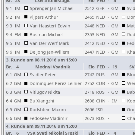
Br.
23
LSG IntelliMagic
Elo
FED
-
4
9.1
IM
Sprenger Jan Michael
2512
GER
-
GM
Svid
9.2
IM
Pijpers Arthur
2465
NED
-
GM
Dom
9.3
IM
Van Haastert Edwin
2448
NED
-
GM
Mat
9.4
FM
Bosman Michiel
2353
NED
-
GM
Rod
9.5
IM
Van Der Werf Mark
2412
NED
-
GM
Fed
9.6
IM
De Jong Jan-Willem
2447
NED
-
GM
Khai
3. Runde am 08.11.2016 um 15:00
Br.
4
Mednyi Vsadnik
Elo
FED
-
19
SV
6.1
GM
Svidler Peter
2742
RUS
-
GM
Blu
6.2
GM
Dominguez Perez Leinier
2752
CUB
-
GM
Wer
6.3
GM
Vitiugov Nikita
2718
RUS
-
GM
Bab
6.4
GM
Bu Xiangzhi
2698
CHN
-
IM
Koo
6.5
GM
Rodshtein Maxim
2696
ISR
-
Gri
6.6
GM
Fedoseev Vladimir
2673
RUS
-
Cha
4. Runde am 09.11.2016 um 15:00
Br.
6
VSK Sveti Nikolaj Srpski
Elo
FED
-
4