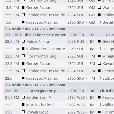
5.3
IM
Fioramonti Hung
2325
SUI
-
GM
Shirov
5.4
IM
Gerber Richard
2326
SUI
-
GM
Wang 
5.5
IM
Landenbergue Claude
2334
SUI
-
GM
Sasiki
5.6
Kovacevic Vladimir
2160
SRB
-
GM
Bartel
2. Runde am 07.11.2016 um 15:00
Br.
36
Club d'Echecs de Geneve
Elo
FED
-
32
Oslo
22.1
IM
Petrov Nikita
2509
RUS
-
IM
Getz N
22.2
IM
Vuilleumier Alexandre
2350
SUI
-
IM
Hauge
22.3
IM
Fioramonti Hung
2325
SUI
-
FM
Mihajl
22.4
IM
Gerber Richard
2326
SUI
-
FM
Kovach
22.5
IM
Landenbergue Claude
2334
SUI
-
FM
Persso
22.6
Kovacevic Vladimir
2160
SRB
-
FM
Stubbe
3. Runde am 08.11.2016 um 15:00
Br.
58
Abergavenny
Elo
FED
-
36
Club d'
31.1
FM
Zeidler Sven P.
2185
WLS
-
IM
Petrov
31.2
Morris Charles F
2132
WLS
-
IM
Vuille
31.3
Powell Lloyd
2072
WLS
-
IM
Fiora