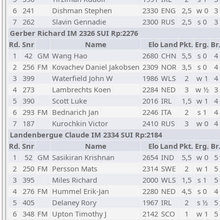
6
241
Dishman Stephen
2330
ENG
2,5
w 0
3
7
262
Slavin Gennadie
2300
RUS
2,5
s 0
3
Gerber Richard IM 2326 SUI Rp:2276
Rd.
Snr
Name
Elo
Land
Pkt.
Erg.
Br
1
42
GM
Wang Hao
2680
CHN
5,5
s 0
4
2
256
FM
Kovachev Daniel Jakobsen
2309
NOR
3,5
s 0
4
3
399
Waterfield John W
1986
WLS
2
w 1
4
4
273
Lambrechts Koen
2284
NED
3
w ½
3
5
390
Scott Luke
2016
IRL
1,5
w 1
4
6
293
FM
Bednarich Jan
2246
ITA
2
s 1
4
7
187
Kurochkin Victor
2410
RUS
3
w 0
4
Landenbergue Claude IM 2334 SUI Rp:2184
Rd.
Snr
Name
Elo
Land
Pkt.
Erg.
Br
1
52
GM
Sasikiran Krishnan
2654
IND
5,5
w 0
5
2
250
FM
Persson Mats
2314
SWE
2
w 1
5
3
395
Miles Richard
2000
WLS
1,5
s 1
5
4
276
FM
Hummel Erik-Jan
2280
NED
4,5
s 0
4
5
405
Delaney Rory
1967
IRL
2
s ½
5
6
348
FM
Upton Timothy J
2142
SCO
1
w 1
5