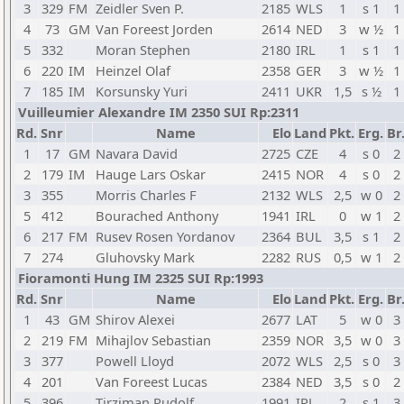
3
329
FM
Zeidler Sven P.
2185
WLS
1
s 1
1
4
73
GM
Van Foreest Jorden
2614
NED
3
w ½
1
5
332
Moran Stephen
2180
IRL
1
s 1
1
6
220
IM
Heinzel Olaf
2358
GER
3
w ½
1
7
185
IM
Korsunsky Yuri
2411
UKR
1,5
s ½
1
Vuilleumier Alexandre IM 2350 SUI Rp:2311
Rd.
Snr
Name
Elo
Land
Pkt.
Erg.
Br
1
17
GM
Navara David
2725
CZE
4
s 0
2
2
179
IM
Hauge Lars Oskar
2415
NOR
4
s 0
2
3
355
Morris Charles F
2132
WLS
2,5
w 0
2
5
412
Bourached Anthony
1941
IRL
0
w 1
2
6
217
FM
Rusev Rosen Yordanov
2364
BUL
3,5
s 1
2
7
274
Gluhovsky Mark
2282
RUS
0,5
w 1
2
Fioramonti Hung IM 2325 SUI Rp:1993
Rd.
Snr
Name
Elo
Land
Pkt.
Erg.
Br
1
43
GM
Shirov Alexei
2677
LAT
5
w 0
3
2
219
FM
Mihajlov Sebastian
2359
NOR
3,5
w 0
3
3
377
Powell Lloyd
2072
WLS
2,5
s 0
3
4
201
Van Foreest Lucas
2384
NED
3,5
s 0
2
5
396
Tirziman Rudolf
1991
IRL
2
s 1
3