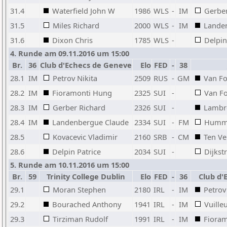
31.4
Waterfield John W
1986
WLS
-
IM
Gerber
31.5
Miles Richard
2000
WLS
-
IM
Lande
31.6
Dixon Chris
1785
WLS
-
Delpin
4. Runde am 09.11.2016 um 15:00
Br.
36
Club d'Echecs de Geneve
Elo
FED
-
38
28.1
IM
Petrov Nikita
2509
RUS
-
GM
Van Fo
28.2
IM
Fioramonti Hung
2325
SUI
-
Van Fo
28.3
IM
Gerber Richard
2326
SUI
-
Lambr
28.4
IM
Landenbergue Claude
2334
SUI
-
FM
Humme
28.5
Kovacevic Vladimir
2160
SRB
-
CM
Ten Ve
28.6
Delpin Patrice
2034
SUI
-
Dijkst
5. Runde am 10.11.2016 um 15:00
Br.
59
Trinity College Dublin
Elo
FED
-
36
Club d'
29.1
Moran Stephen
2180
IRL
-
IM
Petrov
29.2
Bourached Anthony
1941
IRL
-
IM
Vuille
29.3
Tirziman Rudolf
1991
IRL
-
IM
Fiora