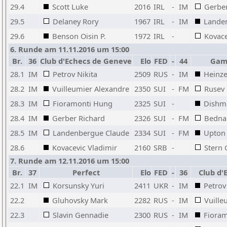
29.4
Scott Luke
2016
IRL
-
IM
Gerber
29.5
Delaney Rory
1967
IRL
-
IM
Lande
29.6
Benson Oisin P.
1972
IRL
-
Kovace
6. Runde am 11.11.2016 um 15:00
Br.
36
Club d'Echecs de Geneve
Elo
FED
-
44
Gam
28.1
IM
Petrov Nikita
2509
RUS
-
IM
Heinze
28.2
IM
Vuilleumier Alexandre
2350
SUI
-
FM
Rusev
28.3
IM
Fioramonti Hung
2325
SUI
-
Dishm
28.4
IM
Gerber Richard
2326
SUI
-
FM
Bednar
28.5
IM
Landenbergue Claude
2334
SUI
-
FM
Upton 
28.6
Kovacevic Vladimir
2160
SRB
-
Stern 
7. Runde am 12.11.2016 um 15:00
Br.
37
Perfect
Elo
FED
-
36
Club d'
22.1
IM
Korsunsky Yuri
2411
UKR
-
IM
Petrov
22.2
Gluhovsky Mark
2282
RUS
-
IM
Vuille
22.3
Slavin Gennadie
2300
RUS
-
IM
Fiora