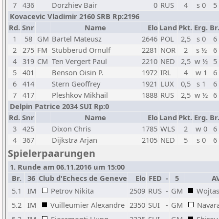
7
436
Dorzhiev Bair
0
RUS
4
s 0
5
Kovacevic Vladimir 2160 SRB Rp:2196
Rd.
Snr
Name
Elo
Land
Pkt.
Erg.
Br
1
58
GM
Bartel Mateusz
2646
POL
2,5
s 0
6
2
275
FM
Stubberud Ornulf
2281
NOR
2
s ½
6
4
319
CM
Ten Vergert Paul
2210
NED
2,5
w ½
5
5
401
Benson Oisin P.
1972
IRL
4
w 1
6
6
414
Stern Geoffrey
1921
LUX
0,5
s 1
6
7
417
Pleshkov Mikhail
1888
RUS
2,5
w ½
6
Delpin Patrice 2034 SUI Rp:0
Rd.
Snr
Name
Elo
Land
Pkt.
Erg.
Br
3
425
Dixon Chris
1785
WLS
2
w 0
6
4
367
Dijkstra Arjan
2105
NED
5
s 0
6
Spielerpaarungen
1. Runde am 06.11.2016 um 15:00
Br.
36
Club d'Echecs de Geneve
Elo
FED
-
5
A
5.1
IM
Petrov Nikita
2509
RUS
-
GM
Wojta
5.2
IM
Vuilleumier Alexandre
2350
SUI
-
GM
Navar