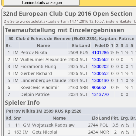
32nd European Club Cup 2016 Open Section
Die Seite wurde zuletzt aktualisiert am 14.11.2016 12:10:57, Ersteller/Letzter
Teamaufstellung mit Einzelergebnissen
50. Club d'Echecs de Geneve (EloDS:2334, Kapitän: Patrice D
Br.
Name
Elo
Land
FideID
1
2
3
4
5
1
IM
Petrov Nikita
2509
RUS
4101286
½
½
1
½
1
2
IM
Vuilleumier Alexandre
2350
SUI
1305662
0
0
0
1
3
IM
Fioramonti Hung
2325
SUI
1300202
0
0
0
0
1
4
IM
Gerber Richard
2326
SUI
1300652
0
0
1
½
1
5
IM
Landenbergue Claude
2334
SUI
1300130
0
1
1
0
½
6
Kovacevic Vladimir
2160
SRB
906662
0
½
½
1
7
Delpin Patrice
2034
SUI
1313770
0
0
Spieler Info
Petrov Nikita IM 2509 RUS Rp:2520
Rd.
Snr
Name
Elo
Land
Pkt.
Erg.
Br
1
11
GM
Wojtaszek Radoslaw
2744
POL
3,5
w ½
1
2
163
IM
Getz Nicolai
2434
NOR
2
w ½
1