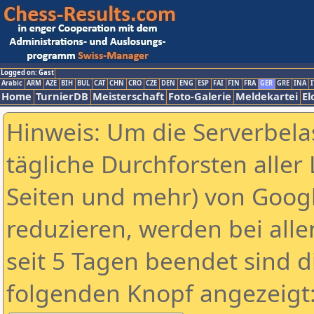
Logged on: Gast
Arabic
ARM
AZE
BIH
BUL
CAT
CHN
CRO
CZE
DEN
ENG
ESP
FAI
FIN
FRA
GER
GRE
INA
I
Home
TurnierDB
Meisterschaft
Foto-Galerie
Meldekartei
El
Hinweis: Um die Serverbela
tägliche Durchforsten aller 
Seiten und mehr) von Goog
reduzieren, werden bei alle
seit 5 Tagen beendet sind d
folgenden Knopf angezeigt