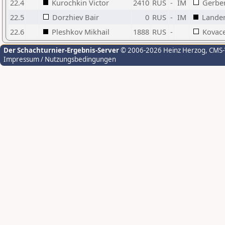
22.4
Kurochkin Victor
2410
RUS
-
IM
Gerber
22.5
Dorzhiev Bair
0
RUS
-
IM
Lande
22.6
Pleshkov Mikhail
1888
RUS
-
Kovace
Der Schachturnier-Ergebnis-Server
© 2006-2026 Heinz Herzog
, CMS
Impressum / Nutzungsbedingungen