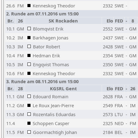
26.6
FM
Kenneskog Theodor
2332
SWE
-
2. Runde am 07.11.2016 um 15:00
Br.
26
SK Rockaden
Elo
FED
-
8
10.1
GM
Blomqvist Erik
2552
SWE
-
GM
10.2
IM
Barkhagen Jonas
2437
SWE
-
GM
10.3
IM
Bator Robert
2428
SWE
-
GM
10.4
FM
Hedman Erik
2354
SWE
-
GM
10.5
IM
Engqvist Thomas
2350
SWE
-
GM
10.6
FM
Kenneskog Theodor
2332
SWE
-
GM
3. Runde am 08.11.2016 um 15:00
Br.
28
KGSRL Gent
Elo
FED
-
26
11.1
GM
Edouard Romain
2628
FRA
-
GM
11.2
GM
Le Roux Jean-Pierre
2549
FRA
-
IM
11.3
GM
Rozentalis Eduardas
2573
LTU
-
IM
11.4
Schoppen Casper
2325
NED
-
FM
11.5
FM
Goormachtigh Johan
2184
BEL
-
IM