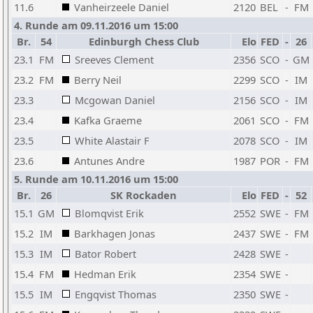
11.6
Vanheirzeele Daniel
2120
BEL
-
FM
4. Runde am 09.11.2016 um 15:00
Br.
54
Edinburgh Chess Club
Elo
FED
-
26
23.1
FM
Sreeves Clement
2356
SCO
-
GM
23.2
FM
Berry Neil
2299
SCO
-
IM
23.3
Mcgowan Daniel
2156
SCO
-
IM
23.4
Kafka Graeme
2061
SCO
-
FM
23.5
White Alastair F
2078
SCO
-
IM
23.6
Antunes Andre
1987
POR
-
FM
5. Runde am 10.11.2016 um 15:00
Br.
26
SK Rockaden
Elo
FED
-
52
15.1
GM
Blomqvist Erik
2552
SWE
-
FM
15.2
IM
Barkhagen Jonas
2437
SWE
-
FM
15.3
IM
Bator Robert
2428
SWE
-
15.4
FM
Hedman Erik
2354
SWE
-
15.5
IM
Engqvist Thomas
2350
SWE
-