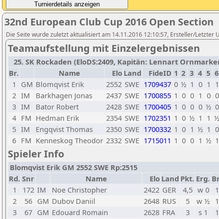
32nd European Club Cup 2016 Open Section
Die Seite wurde zuletzt aktualisiert am 14.11.2016 12:10:57, Ersteller/Letzter
Teamaufstellung mit Einzelergebnissen
25. SK Rockaden (EloDS:2409, Kapitän: Lennart Ornmarker /
Br.
Name
Elo
Land
FideID
1
2
3
4
5
6
1
GM
Blomqvist Erik
2552
SWE
1709437
0
½
1
0
1
1
2
IM
Barkhagen Jonas
2437
SWE
1700855
1
0
0
1
0
0
3
IM
Bator Robert
2428
SWE
1700405
1
0
0
0
½
0
4
FM
Hedman Erik
2354
SWE
1702351
1
0
½
1
1
5
IM
Engqvist Thomas
2350
SWE
1700332
1
0
1
½
1
0
6
FM
Kenneskog Theodor
2332
SWE
1715011
1
0
0
1
½
1
Spieler Info
Blomqvist Erik GM 2552 SWE Rp:2515
Rd.
Snr
Name
Elo
Land
Pkt.
Erg.
Br
1
172
IM
Noe Christopher
2422
GER
4,5
w 0
1
2
56
GM
Dubov Daniil
2648
RUS
5
w ½
1
3
67
GM
Edouard Romain
2628
FRA
3
s 1
1