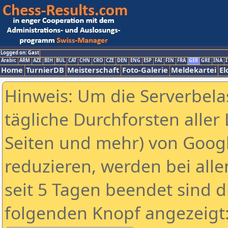
Logged on: Gast
Arabic
ARM
AZE
BIH
BUL
CAT
CHN
CRO
CZE
DEN
ENG
ESP
FAI
FIN
FRA
GER
GRE
INA
I
Home
TurnierDB
Meisterschaft
Foto-Galerie
Meldekartei
El
Hinweis: Um die Serverbela
tägliche Durchforsten aller 
Seiten und mehr) von Goog
reduzieren, werden bei alle
seit 5 Tagen beendet sind d
folgenden Knopf angezeigt