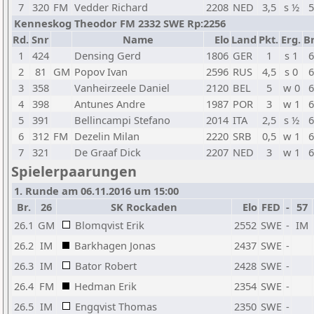
7
320
FM
Vedder Richard
2208
NED
3,5
s ½
5
Kenneskog Theodor FM 2332 SWE Rp:2256
Rd.
Snr
Name
Elo
Land
Pkt.
Erg.
Br
1
424
Densing Gerd
1806
GER
1
s 1
6
2
81
GM
Popov Ivan
2596
RUS
4,5
s 0
6
3
358
Vanheirzeele Daniel
2120
BEL
5
w 0
6
4
398
Antunes Andre
1987
POR
3
w 1
6
5
391
Bellincampi Stefano
2014
ITA
2,5
s ½
6
6
312
FM
Dezelin Milan
2220
SRB
0,5
w 1
6
7
321
De Graaf Dick
2207
NED
3
w 1
6
Spielerpaarungen
1. Runde am 06.11.2016 um 15:00
Br.
26
SK Rockaden
Elo
FED
-
57
26.1
GM
Blomqvist Erik
2552
SWE
-
IM
26.2
IM
Barkhagen Jonas
2437
SWE
-
26.3
IM
Bator Robert
2428
SWE
-
26.4
FM
Hedman Erik
2354
SWE
-
26.5
IM
Engqvist Thomas
2350
SWE
-