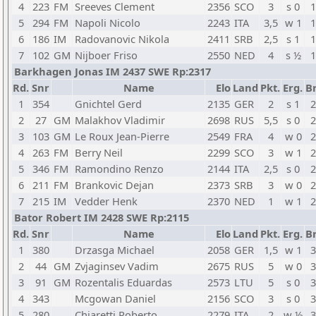
4
223
FM
Sreeves Clement
2356
SCO
3
s 0
1
5
294
FM
Napoli Nicolo
2243
ITA
3,5
w 1
1
6
186
IM
Radovanovic Nikola
2411
SRB
2,5
s 1
1
7
102
GM
Nijboer Friso
2550
NED
4
s ½
1
Barkhagen Jonas IM 2437 SWE Rp:2317
Rd.
Snr
Name
Elo
Land
Pkt.
Erg.
Br
1
354
Gnichtel Gerd
2135
GER
2
s 1
2
2
27
GM
Malakhov Vladimir
2698
RUS
5,5
s 0
2
3
103
GM
Le Roux Jean-Pierre
2549
FRA
4
w 0
2
4
263
FM
Berry Neil
2299
SCO
3
w 1
2
5
346
FM
Ramondino Renzo
2144
ITA
2,5
s 0
2
6
211
FM
Brankovic Dejan
2373
SRB
3
w 0
2
7
215
IM
Vedder Henk
2370
NED
1
w 1
2
Bator Robert IM 2428 SWE Rp:2115
Rd.
Snr
Name
Elo
Land
Pkt.
Erg.
Br
1
380
Drzasga Michael
2058
GER
1,5
w 1
3
2
44
GM
Zvjaginsev Vadim
2675
RUS
5
w 0
3
3
91
GM
Rozentalis Eduardas
2573
LTU
5
s 0
3
4
343
Mcgowan Daniel
2156
SCO
3
s 0
3
5
280
Chiaretti Roberto
2279
ITA
2
w ½
3