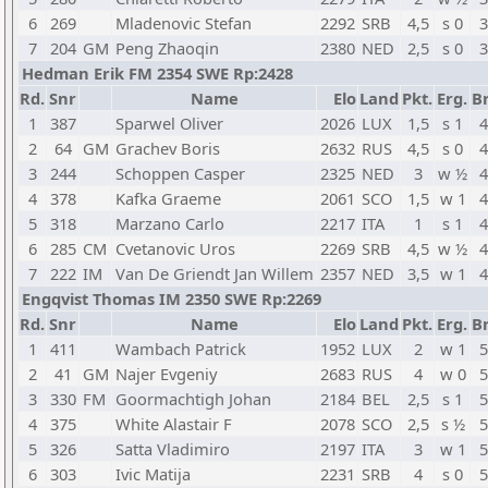
6
269
Mladenovic Stefan
2292
SRB
4,5
s 0
3
7
204
GM
Peng Zhaoqin
2380
NED
2,5
s 0
3
Hedman Erik FM 2354 SWE Rp:2428
Rd.
Snr
Name
Elo
Land
Pkt.
Erg.
Br
1
387
Sparwel Oliver
2026
LUX
1,5
s 1
4
2
64
GM
Grachev Boris
2632
RUS
4,5
s 0
4
3
244
Schoppen Casper
2325
NED
3
w ½
4
4
378
Kafka Graeme
2061
SCO
1,5
w 1
4
5
318
Marzano Carlo
2217
ITA
1
s 1
4
6
285
CM
Cvetanovic Uros
2269
SRB
4,5
w ½
4
7
222
IM
Van De Griendt Jan Willem
2357
NED
3,5
w 1
4
Engqvist Thomas IM 2350 SWE Rp:2269
Rd.
Snr
Name
Elo
Land
Pkt.
Erg.
Br
1
411
Wambach Patrick
1952
LUX
2
w 1
5
2
41
GM
Najer Evgeniy
2683
RUS
4
w 0
5
3
330
FM
Goormachtigh Johan
2184
BEL
2,5
s 1
5
4
375
White Alastair F
2078
SCO
2,5
s ½
5
5
326
Satta Vladimiro
2197
ITA
3
w 1
5
6
303
Ivic Matija
2231
SRB
4
s 0
5