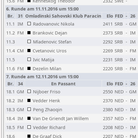
15.6
FM
Kenneskog Theodor
2332
SWE
-
6. Runde am 11.11.2016 um 15:00
Br.
31
Omladinski Sahovski Klub Paracin
Elo
FED
-
26
11.1
IM
Radovanovic Nikola
2411
SRB
-
GM
11.2
FM
Brankovic Dejan
2373
SRB
-
IM
11.3
Mladenovic Stefan
2292
SRB
-
IM
11.4
CM
Cvetanovic Uros
2269
SRB
-
FM
11.5
Ivic Matija
2231
SRB
-
IM
11.6
FM
Dezelin Milan
2220
SRB
-
FM
7. Runde am 12.11.2016 um 15:00
Br.
34
En Passant
Elo
FED
-
26
18.1
GM
Nijboer Friso
2550
NED
-
GM
18.2
IM
Vedder Henk
2370
NED
-
IM
18.3
GM
Peng Zhaoqin
2380
NED
-
IM
18.4
IM
Van De Griendt Jan Willem
2357
NED
-
FM
18.5
FM
Vedder Richard
2208
NED
-
IM
18.6
De Graaf Dick
2207
NED
-
FM