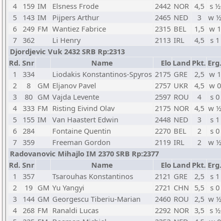
4
159
IM
Elsness Frode
2442
NOR
4,5
s ½
5
143
IM
Pijpers Arthur
2465
NED
3
w 
6
249
FM
Wantiez Fabrice
2315
BEL
1,5
w 1
7
362
Li Henry
2113
IRL
4,5
s 1
Djordjevic Vuk 2432 SRB Rp:2313
Rd.
Snr
Name
Elo
Land
Pkt.
Erg
1
334
Liodakis Konstantinos-Spyros
2175
GRE
2,5
w 1
2
8
GM
Eljanov Pavel
2757
UKR
4,5
w 0
3
80
GM
Vajda Levente
2597
ROU
4
s 0
4
333
FM
Risting Eivind Olav
2175
NOR
4,5
w 
5
155
IM
Van Haastert Edwin
2448
NED
3
s 1
6
284
Fontaine Quentin
2270
BEL
2
s 0
7
359
Freeman Gordon
2119
IRL
2
w 
Radovanovic Mihajlo IM 2370 SRB Rp:2377
Rd.
Snr
Name
Elo
Land
Pkt.
Erg
1
357
Tsarouhas Konstantinos
2121
GRE
2,5
s 1
2
19
GM
Yu Yangyi
2721
CHN
5,5
s 0
3
144
GM
Georgescu Tiberiu-Marian
2460
ROU
2,5
w 
4
268
FM
Ranaldi Lucas
2292
NOR
3,5
s ½