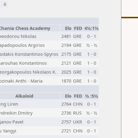
6
Chania Chess Academy
Elo
FED
4½:1½
heodorou Nikolas
2481
GRE
0 - 1
apadopoulos Argirios
2194
GRE
½ - ½
iodakis Konstantinos-Spyros
2175
GRE
1 - 0
sarouhas Konstantinos
2121
GRE
1 - 0
eorgakopoulos Nikolaos K.
2025
GRE
1 - 0
ozinaki Anthi - Maria
1870
GRE
1 - 0
Alkaloid
Elo
FED
½ :5½
ing Liren
2764
CHN
0 - 1
ndreikin Dmitry
2736
RUS
½ - ½
ljanov Pavel
2757
UKR
0 - 1
u Yangyi
2721
CHN
0 - 1