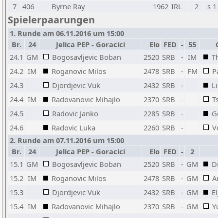
7
406
Byrne Ray
1962
IRL
2
s 1
Spielerpaarungen
1. Runde am 06.11.2016 um 15:00
Br.
24
Jelica PEP - Goracici
Elo
FED
-
55
24.1
GM
Bogosavljevic Boban
2520
SRB
-
IM
T
24.2
IM
Roganovic Milos
2478
SRB
-
FM
P
24.3
Djordjevic Vuk
2432
SRB
-
L
24.4
IM
Radovanovic Mihajlo
2370
SRB
-
T
24.5
Radovic Janko
2285
SRB
-
G
24.6
Radovic Luka
2260
SRB
-
V
2. Runde am 07.11.2016 um 15:00
Br.
24
Jelica PEP - Goracici
Elo
FED
-
2
15.1
GM
Bogosavljevic Boban
2520
SRB
-
GM
D
15.2
IM
Roganovic Milos
2478
SRB
-
GM
A
15.3
Djordjevic Vuk
2432
SRB
-
GM
E
15.4
IM
Radovanovic Mihajlo
2370
SRB
-
GM
Y