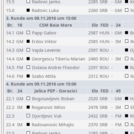
15.5
Radovic Janko
2285
SRB
-
GM
K
15.6
Radovic Luka
2260
SRB
-
GM
N
3. Runde am 08.11.2016 um 15:00
Br.
18
CSM Baia Mare
Elo
FED
-
24
14.1
GM
Papp Gabor
2587
HUN
-
GM
B
14.2
GM
Erdos Viktor
2585
HUN
-
IM
R
14.3
GM
Vajda Levente
2597
ROU
-
D
14.4
GM
Georgescu Tiberiu-Marian
2460
ROU
-
IM
R
14.5
FM
Dolana Andrei-Theodor
2297
ROU
-
R
14.6
FM
Szabo Attila
2312
ROU
-
R
4. Runde am 09.11.2016 um 15:00
Br.
24
Jelica PEP - Goracici
Elo
FED
-
49
22.1
GM
Bogosavljevic Boban
2520
SRB
-
GM
H
22.2
IM
Roganovic Milos
2478
SRB
-
IM
E
22.3
Djordjevic Vuk
2432
SRB
-
FM
R
22.4
IM
Radovanovic Mihajlo
2370
SRB
-
FM
R
22.5
Radovic Janko
2285
SRB
-
K