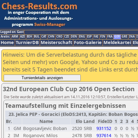
Logged on: Gast
Arabic
ARM
AZE
BIH
BUL
CAT
CHN
CRO
CZE
DEN
ENG
ESP
FAI
FIN
FRA
GER
GRE
INA
I
Home
TurnierDB
Meisterschaft
Foto-Galerie
Meldekartei
El
Hinweis: Um die Serverbelastung durch das tägliche D
Seiten und mehr) von Google, Yahoo und Co zu reduz
bereits seit 5 Tagen beendet sind die Links erst dur
32nd European Club Cup 2016 Open Section
Die Seite wurde zuletzt aktualisiert am 14.11.2016 12:10:57, Ersteller/Letzter
Teamaufstellung mit Einzelergebnissen
23. Jelica PEP - Goracici (EloDS:2413, Kapitän: Boban Bogosa
Br.
Name
Elo
Land
FideID
1
2
3
4
1
GM
Bogosavljevic Boban
2520
SRB
931152
0
0
0
½
2
IM
Roganovic Milos
2478
SRB
937614
½
½
½
½