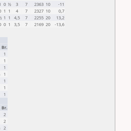
1
0
½
3
7
2363
10
-11
0
1
1
4
7
2327
10
0,7
½
1
1
4,5
7
2255
20
13,2
0
0
1
3,5
7
2169
20
-13,6
.
Br.
1
1
1
½
1
1
1
1
.
Br.
2
2
½
2