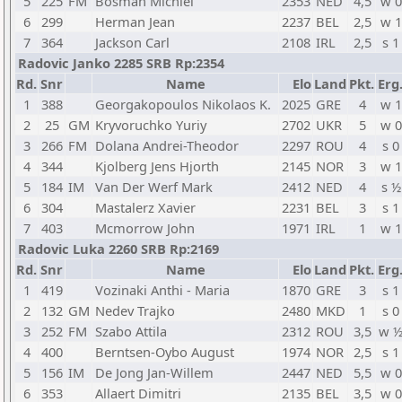
5
225
FM
Bosman Michiel
2353
NED
4,5
w 0
6
299
Herman Jean
2237
BEL
2,5
w 1
7
364
Jackson Carl
2108
IRL
2,5
s 1
Radovic Janko 2285 SRB Rp:2354
Rd.
Snr
Name
Elo
Land
Pkt.
Erg
1
388
Georgakopoulos Nikolaos K.
2025
GRE
4
w 1
2
25
GM
Kryvoruchko Yuriy
2702
UKR
5
w 0
3
266
FM
Dolana Andrei-Theodor
2297
ROU
4
s 0
4
344
Kjolberg Jens Hjorth
2145
NOR
3
w 1
5
184
IM
Van Der Werf Mark
2412
NED
4
s ½
6
304
Mastalerz Xavier
2231
BEL
3
s 1
7
403
Mcmorrow John
1971
IRL
1
w 1
Radovic Luka 2260 SRB Rp:2169
Rd.
Snr
Name
Elo
Land
Pkt.
Erg
1
419
Vozinaki Anthi - Maria
1870
GRE
3
s 1
2
132
GM
Nedev Trajko
2480
MKD
1
s 0
3
252
FM
Szabo Attila
2312
ROU
3,5
w 
4
400
Berntsen-Oybo August
1974
NOR
2,5
s 1
5
156
IM
De Jong Jan-Willem
2447
NED
5,5
w 0
6
353
Allaert Dimitri
2135
BEL
3,5
w 0