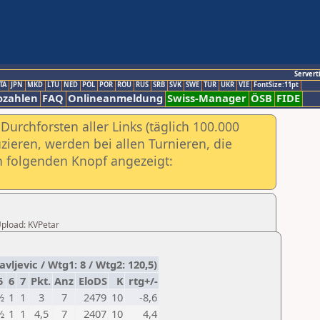
Servert
TA
JPN
MKD
LTU
NED
POL
POR
ROU
RUS
SRB
SVK
SWE
TUR
UKR
VIE
FontSize:11pt
ozahlen
FAQ
Onlineanmeldung
Swiss-Manager
ÖSB
FIDE
urchforsten aller Links (täglich 100.000
ieren, werden bei allen Turnieren, die
ch folgenden Knopf angezeigt:
 Upload: KVPetar
vljevic / Wtg1: 8 / Wtg2: 120,5)
5
6
7
Pkt.
Anz
EloDS
K
rtg+/-
½
1
1
3
7
2479
10
-8,6
½
1
1
4,5
7
2407
10
4,4