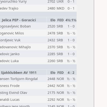
ryvoruchko Yuriy
2702
UKR
0 - 1
edev Trajko
2480
MKD
0 - 1
Jelica PEP - Goracici
Elo
FED
4½:1½
ogosavljevic Boban
2520
SRB
1 - 0
oganovic Milos
2478
SRB
½ - ½
jordjevic Vuk
2432
SRB
1 - 0
adovanovic Mihajlo
2370
SRB
½ - ½
adovic Janko
2285
SRB
1 - 0
adovic Luka
2260
SRB
½ - ½
Sjakklubben AV 1911
Elo
FED
4 : 2
ansen Torbjorn Ringdal
2448
NOR
½ - ½
lsness Frode
2442
NOR
½ - ½
isting Eivind Olav
2175
NOR
½ - ½
analdi Lucas
2292
NOR
½ - ½
jolberg Jens Hjorth
2145
NOR
1 - 0