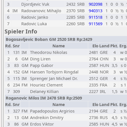
3
Djordjevic Vuk
2432
SRB
902098
1
0
0
½
4
IM
Radovanovic Mihajlo
2370
SRB
940313
1
0
½
½
6
Radovic Janko
2285
SRB
911518
1
0
0
1
7
Radovic Luka
2260
SRB
911569
1
0
½
1
Spieler Info
Bogosavljevic Boban GM 2520 SRB Rp:2429
Rd.
Snr
Name
Elo
Land
Pkt.
Erg
1
131
IM
Theodorou Nikolas
2481
GRE
4
w 0
2
6
GM
Ding Liren
2764
CHN
3
w 0
3
83
GM
Papp Gabor
2587
HUN
3,5
s 0
4
152
GM
Hansen Torbjorn Ringdal
2448
NOR
3
w 
5
115
IM
Sprenger Jan Michael Dr.
2512
GER
4
s ½
6
234
FM
Houriez Clement
2335
FRA
2
s 1
7
309
Delaney Killian
2227
IRL
1,5
w 1
Roganovic Milos IM 2478 SRB Rp:2509
Rd.
Snr
Name
Elo
Land
Pkt.
Erg
1
327
FM
Papadopoulos Argirios
2194
GRE
2
s ½
2
13
GM
Andreikin Dmitry
2736
RUS
4,5
s ½
3
86
GM
Erdos Viktor
2585
HUN
4,5
w 