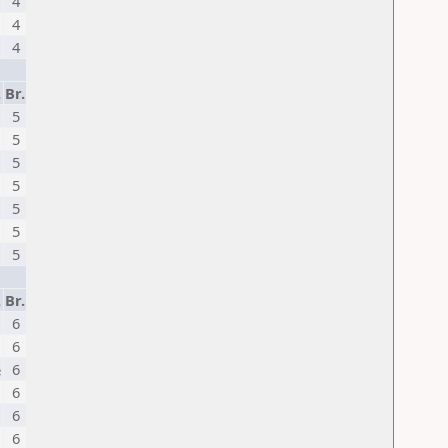
4
4
4
.
Br.
5
5
5
5
5
5
5
.
Br.
6
6
½
6
6
6
6