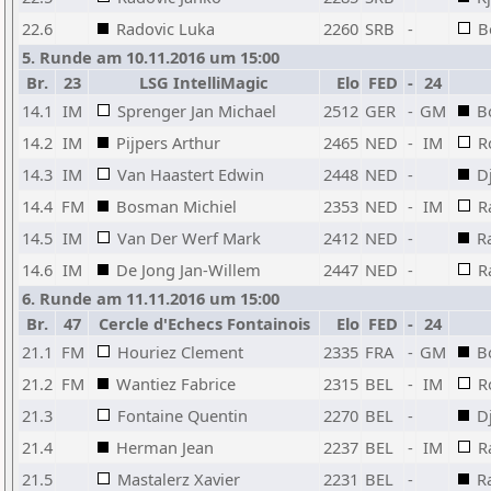
22.6
Radovic Luka
2260
SRB
-
B
5. Runde am 10.11.2016 um 15:00
Br.
23
LSG IntelliMagic
Elo
FED
-
24
14.1
IM
Sprenger Jan Michael
2512
GER
-
GM
B
14.2
IM
Pijpers Arthur
2465
NED
-
IM
R
14.3
IM
Van Haastert Edwin
2448
NED
-
D
14.4
FM
Bosman Michiel
2353
NED
-
IM
R
14.5
IM
Van Der Werf Mark
2412
NED
-
R
14.6
IM
De Jong Jan-Willem
2447
NED
-
R
6. Runde am 11.11.2016 um 15:00
Br.
47
Cercle d'Echecs Fontainois
Elo
FED
-
24
21.1
FM
Houriez Clement
2335
FRA
-
GM
B
21.2
FM
Wantiez Fabrice
2315
BEL
-
IM
R
21.3
Fontaine Quentin
2270
BEL
-
D
21.4
Herman Jean
2237
BEL
-
IM
R
21.5
Mastalerz Xavier
2231
BEL
-
R