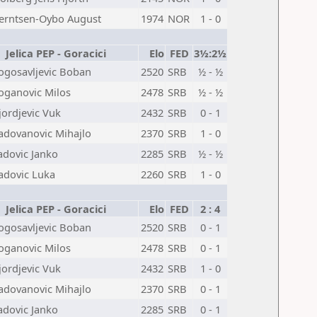
erntsen-Oybo August
1974
NOR
1 - 0
Jelica PEP - Goracici
Elo
FED
3½:2½
ogosavljevic Boban
2520
SRB
½ - ½
oganovic Milos
2478
SRB
½ - ½
jordjevic Vuk
2432
SRB
0 - 1
adovanovic Mihajlo
2370
SRB
1 - 0
adovic Janko
2285
SRB
½ - ½
adovic Luka
2260
SRB
1 - 0
Jelica PEP - Goracici
Elo
FED
2 : 4
ogosavljevic Boban
2520
SRB
0 - 1
oganovic Milos
2478
SRB
0 - 1
jordjevic Vuk
2432
SRB
1 - 0
adovanovic Mihajlo
2370
SRB
0 - 1
adovic Janko
2285
SRB
0 - 1