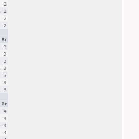
2
½
2
2
2
.
Br.
3
3
3
½
3
3
3
½
3
.
Br.
4
4
½
4
4