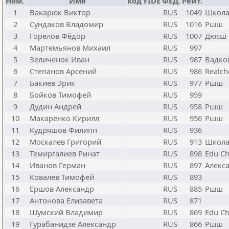
Ном.
Имя
код FIDE
ФЕД.
Рейт.
1
Вакарюк Виктор
RUS
1049
Школа
2
Сундаков Владомир
RUS
1016
Ршш
3
Горелов Фёдор
RUS
1007
Дюсш 
4
Мартемьянов Михаил
RUS
997
5
Зеличенок Иван
RUS
987
Вадко
6
Степанов Арсений
RUS
986
Realch
7
Бакиев Эрик
RUS
977
Ршш
8
Бойков Тимофей
RUS
959
9
Дудин Андрей
RUS
958
Ршш
10
Макаренко Кирилл
RUS
956
Ршш
11
Кудряшов Филипп
RUS
936
12
Москалев Григорий
RUS
913
Школа
13
Темиргалиев Ринат
RUS
898
Edu Ch
14
Иванов Герман
RUS
897
Алекс
15
Ковалев Тимофей
RUS
893
16
Ершов Александр
RUS
885
Ршш
17
Антонова Елизавета
RUS
871
18
Шумский Владимир
RUS
869
Edu Ch
19
Гурабанидзе Александр
RUS
866
Ршш