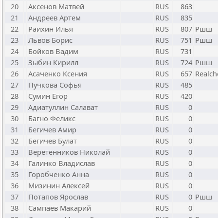
20
Аксенов Матвей
RUS
863
21
Андреев Артем
RUS
835
22
Раихин Илья
RUS
807
Ршш
23
Львов Борис
RUS
751
Ршш
24
Бойков Вадим
RUS
731
25
Зыбин Кирилл
RUS
724
Ршш
26
Асаченко Ксения
RUS
657
Realch
27
Пучкова Софья
RUS
485
28
Сумин Егор
RUS
420
29
Адиатуллин Салават
RUS
0
30
Багно Феликс
RUS
0
31
Бегичев Амир
RUS
0
32
Бегичев Булат
RUS
0
33
Веретенников Николай
RUS
0
34
Галинко Владислав
RUS
0
35
Горобченко Анна
RUS
0
36
Мизинин Алексей
RUS
0
37
Потапов Ярослав
RUS
0
Ршш
38
Сампаев Макарий
RUS
0