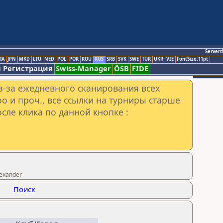
Servert
TA
JPN
MKD
LTU
NED
POL
POR
ROU
RUS
SRB
SVK
SWE
TUR
UKR
VIE
FontSize:11pt
 Регистрация
Swiss-Manager
ÖSB
FIDE
з-за ежедневного сканирования всех
o и проч., все ссылки на турниры старше
сле клика по данной кнопке :
exander
Поиск