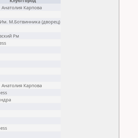
Клуб/Город
 Анатолия Карпова
Им. М.Ботвинника (дворец)
вский Рм
ess
 Анатолия Карпова
ess
андра
ess