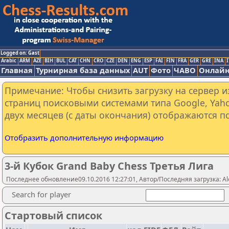
Logged on: Gast
Arabic
ARM
AZE
BIH
BUL
CAT
CHN
CRO
CZE
DEN
ENG
ESP
FAI
FIN
FRA
GER
GRE
INA
I
Главная
Турнирная база данных
AUT
Фото
ЧАВО
Онлайн
Примечание: Чтобы снизить загрузку на сервер и
страниц поисковыми системами типа Google, Yaho
двух месяцев (с даты окончания) отображаются по
Отобразить дополнительную информацию
3-й Кубок Grand Baby Chess Третья Лига
Последнее обновление09.10.2016 12:27:01, Автор/Последняя загрузка: Al
Search for player
Стартовый список