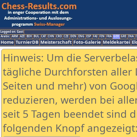
Logged on: Gast
Arabic
ARM
AZE
BIH
BUL
CAT
CHN
CRO
CZE
DEN
ENG
ESP
FAI
FIN
FRA
GER
GRE
INA
I
Home
TurnierDB
Meisterschaft
Foto-Galerie
Meldekartei
El
Hinweis: Um die Serverbela
tägliche Durchforsten aller 
Seiten und mehr) von Goog
reduzieren, werden bei alle
seit 5 Tagen beendet sind d
folgenden Knopf angezeigt