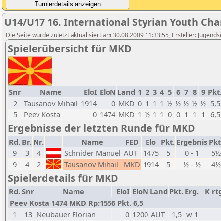
U14/U17 16. International Styrian Youth Ch
Die Seite wurde zuletzt aktualisiert am 30.08.2009 11:33:55, Ersteller: Jugen
Spielerübersicht für MKD
Snr
Name
EloI
EloN
Land
1
2
3
4
5
6
7
8
9
Pkt
2
Tausanov Mihail
1914
0
MKD
0
1
1
1
½
½
½
½
½
5,5
5
Peev Kosta
0
1474
MKD
1
½
1
1
0
0
1
1
1
6,5
Ergebnisse der letzten Runde für MKD
Rd.
Br.
Nr.
Name
FED
Elo
Pkt.
Ergebnis
Pkt
9
3
4
Schnider Manuel
AUT
1475
5
0 - 1
5½
9
4
2
Tausanov Mihail
MKD
1914
5
½ - ½
4½
Spielerdetails für MKD
Rd.
Snr
Name
EloI
EloN
Land
Pkt.
Erg.
K
rt
Peev Kosta 1474 MKD Rp:1556 Pkt. 6,5
1
13
Neubauer Florian
0
1200
AUT
1,5
w 1