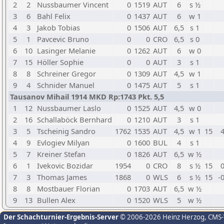
2
2
Nussbaumer Vincent
0
1519
AUT
6
s ½
3
6
Bahl Felix
0
1437
AUT
6
w 1
4
3
Jakob Tobias
0
1506
AUT
6,5
s 1
5
1
Pavcevic Bruno
0
0
CRO
6,5
s 0
6
10
Lasinger Melanie
0
1262
AUT
6
w 0
7
15
Höller Sophie
0
0
AUT
3
s 1
8
8
Schreiner Gregor
0
1309
AUT
4,5
w 1
9
4
Schnider Manuel
0
1475
AUT
5
s 1
Tausanov Mihail 1914 MKD Rp:1743 Pkt. 5,5
1
12
Nussbaumer Laslo
0
1525
AUT
4,5
w 0
2
16
Schallaböck Bernhard
0
1210
AUT
3
s 1
3
5
Tscheinig Sandro
1762
1535
AUT
4,5
w 1
15
4
4
9
Evlogiev Milyan
0
1600
BUL
4
s 1
5
7
Kreiner Stefan
0
1826
AUT
6,5
w ½
6
1
Ivekovic Bozidar
1954
0
CRO
8
s ½
15
0
7
3
Thomas James
1868
0
WLS
6
s ½
15
-
8
8
Mostbauer Florian
0
1703
AUT
6,5
w ½
9
13
Bullen Alex
0
1520
WLS
5
w ½
Der Schachturnier-Ergebnis-Server
© 2006-2026 Heinz Herzog
, CMS