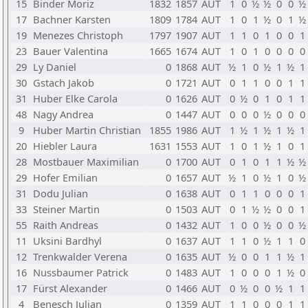
15
Binder Moriz
1832
1857
AUT
1
0
½
½
0
0
½
17
Bachner Karsten
1809
1784
AUT
1
0
1
½
0
1
½
19
Menezes Christoph
1797
1907
AUT
1
1
0
1
0
0
1
23
Bauer Valentina
1665
1674
AUT
1
0
1
0
0
0
0
29
Ly Daniel
0
1868
AUT
½
1
0
½
1
½
1
30
Gstach Jakob
0
1721
AUT
0
1
1
0
0
1
1
31
Huber Elke Carola
0
1626
AUT
0
½
0
1
0
1
1
48
Nagy Andrea
0
1447
AUT
0
0
0
½
0
0
0
9
Huber Martin Christian
1855
1986
AUT
1
½
1
½
1
½
1
20
Hiebler Laura
1631
1553
AUT
1
0
1
½
1
0
1
28
Mostbauer Maximilian
0
1700
AUT
0
1
0
1
1
½
½
29
Hofer Emilian
0
1657
AUT
½
1
0
½
1
0
½
31
Dodu Julian
0
1638
AUT
0
1
1
0
0
0
1
33
Steiner Martin
0
1503
AUT
0
1
½
½
0
0
1
55
Raith Andreas
0
1432
AUT
1
0
0
½
0
0
½
11
Uksini Bardhyl
0
1637
AUT
1
1
0
½
1
1
0
12
Trenkwalder Verena
0
1635
AUT
½
0
0
1
1
½
1
16
Nussbaumer Patrick
0
1483
AUT
1
0
0
0
1
½
0
17
Fürst Alexander
0
1466
AUT
0
½
0
0
½
1
1
4
Benesch Julian
0
1359
AUT
1
1
0
0
0
1
1