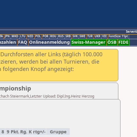
Servert
TA
JPN
MKD
LTU
NED
POL
POR
ROU
RUS
SRB
SVK
SWE
TUR
UKR
VIE
FontSize:11pt
ozahlen
FAQ
Onlineanmeldung
Swiss-Manager
ÖSB
FIDE
urchforsten aller Links (täglich 100.000
ieren, werden bei allen Turnieren, die
ch folgenden Knopf angezeigt:
ampionship
dschach Steiermark,Letzter Upload: Dipl.Ing.Heinz Herzog
8
9
Pkt.
Rg.
K
rtg+/-
Gruppe