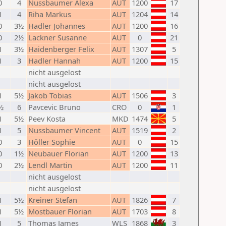
0
4
Nussbaumer Alexa
AUT
1200
17
1
4
Riha Markus
AUT
1204
14
0
3½
Hadler Johannes
AUT
1200
16
0
2½
Lackner Susanne
AUT
0
21
1
3½
Haidenberger Felix
AUT
1307
5
1
3
Hadler Hannah
AUT
1200
15
nicht ausgelost
nicht ausgelost
1
5½
Jakob Tobias
AUT
1506
3
½
6
Pavcevic Bruno
CRO
0
1
1
5½
Peev Kosta
MKD
1474
5
1
5
Nussbaumer Vincent
AUT
1519
2
0
3
Höller Sophie
AUT
0
15
0
1½
Neubauer Florian
AUT
1200
13
0
2½
Lendl Martin
AUT
1200
11
nicht ausgelost
nicht ausgelost
1
5½
Kreiner Stefan
AUT
1826
7
1
5½
Mostbauer Florian
AUT
1703
8
1
5
Thomas James
WLS
1868
3