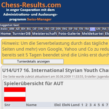
Logged on: Gast
Arabic
ARM
AZE
BIH
BUL
CAT
CHN
CRO
CZE
DEN
ENG
ESP
FAI
FIN
FRA
GER
GRE
INA
I
Home
TurnierDB
Meisterschaft
Foto-Galerie
Meldekartei
El
Hinweis: Um die Serverbelastung durch das tägliche D
Seiten und mehr) von Google, Yahoo und Co zu reduz
bereits seit 5 Tagen beendet sind die Links erst dur
U14/U17 16. International Styrian Youth Ch
Die Seite wurde zuletzt aktualisiert am 30.08.2009 11:33:55, Ersteller: Jugen
Spielerübersicht für AUT
Snr
Name
EloI
EloN
Land
1
2
3
4
5
6
7