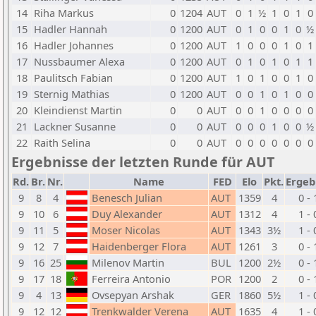
14
Riha Markus
0
1204
AUT
0
1
½
1
0
1
0
15
Hadler Hannah
0
1200
AUT
0
1
0
0
1
0
½
16
Hadler Johannes
0
1200
AUT
1
0
0
0
1
0
1
17
Nussbaumer Alexa
0
1200
AUT
0
1
0
1
0
1
1
18
Paulitsch Fabian
0
1200
AUT
1
0
1
0
0
1
0
19
Sternig Mathias
0
1200
AUT
0
0
1
0
1
0
0
20
Kleindienst Martin
0
0
AUT
0
0
1
0
0
0
0
21
Lackner Susanne
0
0
AUT
0
0
0
1
0
0
½
22
Raith Selina
0
0
AUT
0
0
0
0
0
0
0
Ergebnisse der letzten Runde für AUT
Rd.
Br.
Nr.
Name
FED
Elo
Pkt.
Ergeb
9
8
4
Benesch Julian
AUT
1359
4
0 - 
9
10
6
Duy Alexander
AUT
1312
4
1 - 
9
11
5
Moser Nicolas
AUT
1343
3½
1 - 
9
12
7
Haidenberger Flora
AUT
1261
3
0 - 
9
16
25
Milenov Martin
BUL
1200
2½
0 - 
9
17
18
Ferreira Antonio
POR
1200
2
0 - 
9
4
13
Ovsepyan Arshak
GER
1860
5½
1 - 
9
12
12
Trenkwalder Verena
AUT
1635
4
1 - 