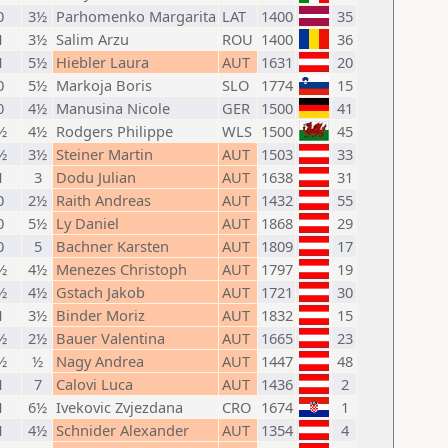
0
3½
Parhomenko Margarita
LAT
1400
35
1
3½
Salim Arzu
ROU
1400
36
1
5½
Hiebler Laura
AUT
1631
20
0
5½
Markoja Boris
SLO
1774
15
0
4½
Manusina Nicole
GER
1500
41
½
4½
Rodgers Philippe
WLS
1500
45
½
3½
Steiner Martin
AUT
1503
33
1
3
Dodu Julian
AUT
1638
31
0
2½
Raith Andreas
AUT
1432
55
0
5½
Ly Daniel
AUT
1868
29
0
5
Bachner Karsten
AUT
1809
17
½
4½
Menezes Christoph
AUT
1797
19
½
4½
Gstach Jakob
AUT
1721
30
1
3½
Binder Moriz
AUT
1832
15
½
2½
Bauer Valentina
AUT
1665
23
½
½
Nagy Andrea
AUT
1447
48
1
7
Calovi Luca
AUT
1436
2
1
6½
Ivekovic Zvjezdana
CRO
1674
1
1
4½
Schnider Alexander
AUT
1354
4