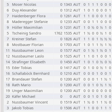
5
Moser Nicolas
0
1343
AUT
0
1
1
1
0
0
0
6
Duy Alexander
0
1312
AUT
1
0
1
0
0
0
1
7
Haidenberger Flora
0
1261
AUT
1
1
0
0
0
1
0
8
Maderegger Stefanie
0
1233
AUT
0
0
1
1
0
0
0
9
Höller Maximilian
0
1231
AUT
1
0
½
0
½
1
0
5
Tscheinig Sandro
1762
1535
AUT
1
½
0
0
½
1
0
7
Kreiner Stefan
0
1826
AUT
1
1
0
1
½
½
½
8
Mostbauer Florian
0
1703
AUT
1
0
1
1
½
1
½
11
Nussbaumer Leon
0
1577
AUT
0
1
½
1
½
0
1
12
Nussbaumer Laslo
0
1525
AUT
1
1
0
1
0
0
1
14
Strafinger Elisabeth
0
1450
AUT
1
0
1
0
½
0
½
15
Eder Tobias
0
1417
AUT
0
1
0
0
½
1
0
16
Schallaböck Bernhard
0
1210
AUT
0
0
0
1
0
0
1
17
Brandauer Stefan
0
1200
AUT
0
0
0
1
1
½
1
18
Rath Mario
0
1200
AUT
0
0
1
0
½
1
½
19
Unger Maximilian
0
1200
AUT
0
0
0
0
0
0
0
20
Käfer Michael
0
0
AUT
0
0
1
0
1
0
0
2
Nussbaumer Vincent
0
1519
AUT
1
½
0
1
1
½
0
3
Jakob Tobias
0
1506
AUT
1
1
0
0
1
1
1