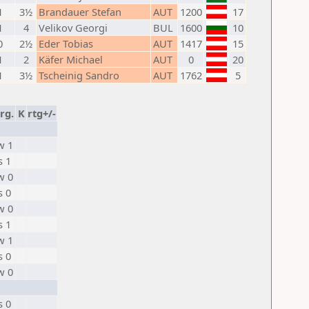
1
3½
Brandauer Stefan
AUT
1200
17
1
4
Velikov Georgi
BUL
1600
10
0
2½
Eder Tobias
AUT
1417
15
1
2
Käfer Michael
AUT
0
20
1
3½
Tscheinig Sandro
AUT
1762
5
rg.
K
rtg+/-
w 1
s 1
w 0
s 0
w 0
s 1
w 1
s 0
w 0
s 0