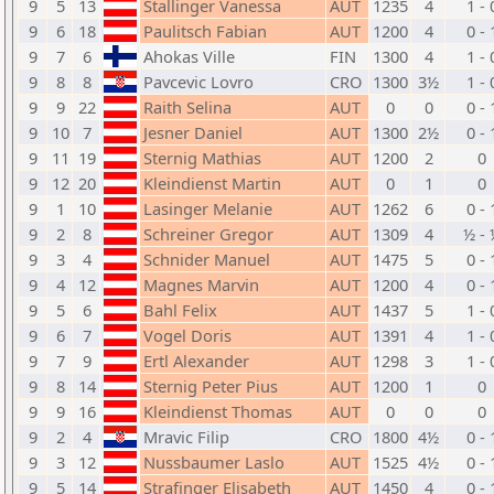
9
5
13
Stallinger Vanessa
AUT
1235
4
1 - 
9
6
18
Paulitsch Fabian
AUT
1200
4
0 - 
9
7
6
Ahokas Ville
FIN
1300
4
1 - 
9
8
8
Pavcevic Lovro
CRO
1300
3½
1 - 
9
9
22
Raith Selina
AUT
0
0
0 - 
9
10
7
Jesner Daniel
AUT
1300
2½
0 - 
9
11
19
Sternig Mathias
AUT
1200
2
0
9
12
20
Kleindienst Martin
AUT
0
1
0
9
1
10
Lasinger Melanie
AUT
1262
6
0 - 
9
2
8
Schreiner Gregor
AUT
1309
4
½ - 
9
3
4
Schnider Manuel
AUT
1475
5
0 - 
9
4
12
Magnes Marvin
AUT
1200
4
0 - 
9
5
6
Bahl Felix
AUT
1437
5
1 - 
9
6
7
Vogel Doris
AUT
1391
4
1 - 
9
7
9
Ertl Alexander
AUT
1298
3
1 - 
9
8
14
Sternig Peter Pius
AUT
1200
1
0
9
9
16
Kleindienst Thomas
AUT
0
0
0
9
2
4
Mravic Filip
CRO
1800
4½
0 - 
9
3
12
Nussbaumer Laslo
AUT
1525
4½
0 - 
9
5
14
Strafinger Elisabeth
AUT
1450
4
0 - 