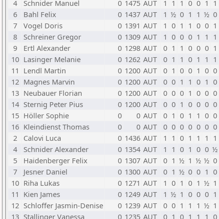
4
Schnider Manuel
0
1475
AUT
1
1
1
0
0
1
1
6
Bahl Felix
0
1437
AUT
1
½
0
1
1
½
0
7
Vogel Doris
0
1391
AUT
1
0
1
1
0
0
1
8
Schreiner Gregor
0
1309
AUT
1
0
0
0
1
1
1
9
Ertl Alexander
0
1298
AUT
0
1
1
0
0
0
1
10
Lasinger Melanie
0
1262
AUT
0
1
1
0
1
1
1
11
Lendl Martin
0
1200
AUT
0
1
0
0
1
0
0
12
Magnes Marvin
0
1200
AUT
0
0
1
1
0
1
0
13
Neubauer Florian
0
1200
AUT
0
0
0
1
0
0
0
14
Sternig Peter Pius
0
1200
AUT
0
0
1
0
0
0
0
15
Höller Sophie
0
0
AUT
0
1
0
1
1
0
0
16
Kleindienst Thomas
0
0
AUT
0
0
0
0
0
0
0
2
Calovi Luca
0
1436
AUT
1
1
0
1
1
1
1
4
Schnider Alexander
0
1354
AUT
1
1
0
1
0
0
½
5
Haidenberger Felix
0
1307
AUT
0
1
½
1
½
½
0
7
Jesner Daniel
0
1300
AUT
0
1
½
0
0
1
0
10
Riha Lukas
0
1271
AUT
1
0
1
0
1
½
1
11
Kien James
0
1249
AUT
1
½
1
0
0
0
1
12
Schloffer Jasmin-Denise
0
1239
AUT
0
0
1
1
1
½
1
13
Stallinger Vanessa
0
1235
AUT
0
1
0
1
1
1
0