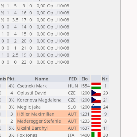
½
1
5
9
0
0,00
Op U10/08
½
1
4
16
0
0,00
Op U10/08
½
0
3,5
17
0
0,00
Op U10/08
0
0
4
14
0
0,00
Op U10/08
1
0
4
15
0
0,00
Op U10/08
0
0
2
20
0
0,00
Op U10/08
0
0
1
21
0
0,00
Op U10/08
1
0
2,5
19
0
0,00
Op U10/08
0
0
0
22
0
0,00
Op U10/08
nis
Pkt.
Name
FED
Elo
Nr.
1
4½
Csetneki Mark
HUN
1554
1
0
4
Oplustil David
CZE
1200
29
0
3½
Korenova Magdalena
CZE
1200
21
1
3½
Meglic Jaka
SLO
1200
24
1
3
Höller Maximilian
AUT
1231
9
1
2
Maderegger Stefanie
AUT
1233
8
0
5½
Uksini Bardhyl
AUT
1637
11
0
3½
Fox Jonas
ITA
1400
30