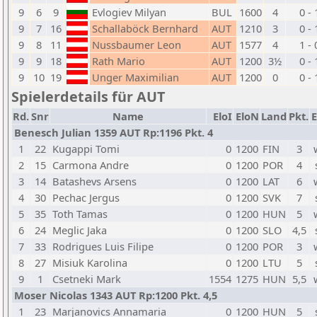
9
6
9
Evlogiev Milyan
BUL
1600
4
0 - 
9
7
16
Schallaböck Bernhard
AUT
1210
3
0 - 
9
8
11
Nussbaumer Leon
AUT
1577
4
1 - 
9
9
18
Rath Mario
AUT
1200
3½
0 - 
9
10
19
Unger Maximilian
AUT
1200
0
0 - 
Spielerdetails für AUT
Rd.
Snr
Name
EloI
EloN
Land
Pkt.
E
Benesch Julian 1359 AUT Rp:1196 Pkt. 4
1
22
Kugappi Tomi
0
1200
FIN
3
2
15
Carmona Andre
0
1200
POR
4
3
14
Batashevs Arsens
0
1200
LAT
6
4
30
Pechac Jergus
0
1200
SVK
7
5
35
Toth Tamas
0
1200
HUN
5
6
24
Meglic Jaka
0
1200
SLO
4,5
7
33
Rodrigues Luis Filipe
0
1200
POR
3
8
27
Misiuk Karolina
0
1200
LTU
5
9
1
Csetneki Mark
1554
1275
HUN
5,5
Moser Nicolas 1343 AUT Rp:1200 Pkt. 4,5
1
23
Marjanovics Annamaria
0
1200
HUN
5