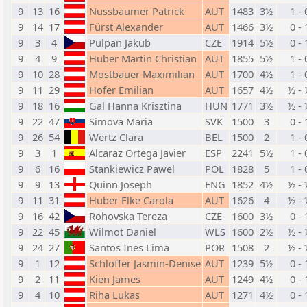
9
13
16
Nussbaumer Patrick
AUT
1483
3½
1 - 
9
14
17
Fürst Alexander
AUT
1466
3½
0 - 
9
3
4
Pulpan Jakub
CZE
1914
5½
0 - 
9
4
9
Huber Martin Christian
AUT
1855
5½
1 - 
9
10
28
Mostbauer Maximilian
AUT
1700
4½
1 - 
9
11
29
Hofer Emilian
AUT
1657
4½
½ - 
9
18
16
Gal Hanna Krisztina
HUN
1771
3½
½ - 
9
22
47
Simova Maria
SVK
1500
3
0 - 
9
26
54
Wertz Clara
BEL
1500
2
1 - 
9
3
1
Alcaraz Ortega Javier
ESP
2241
5½
1 - 
9
6
16
Stankiewicz Pawel
POL
1828
5
1 - 
9
9
13
Quinn Joseph
ENG
1852
4½
½ - 
9
11
31
Huber Elke Carola
AUT
1626
4
½ - 
9
16
42
Rohovska Tereza
CZE
1600
3½
0 - 
9
22
45
Wilmot Daniel
WLS
1600
2½
½ - 
9
24
27
Santos Ines Lima
POR
1508
2
½ - 
9
1
12
Schloffer Jasmin-Denise
AUT
1239
5½
0 - 
9
2
11
Kien James
AUT
1249
4½
0 - 
9
4
10
Riha Lukas
AUT
1271
4½
0 - 