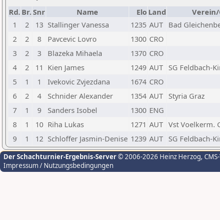
Rd.
Br.
Snr
Name
Elo
Land
Verein/
1
2
13
Stallinger Vanessa
1235
AUT
Bad Gleichenb
2
2
8
Pavcevic Lovro
1300
CRO
3
2
3
Blazeka Mihaela
1370
CRO
4
2
11
Kien James
1249
AUT
SG Feldbach-Ki
5
1
1
Ivekovic Zvjezdana
1674
CRO
6
2
4
Schnider Alexander
1354
AUT
Styria Graz
7
1
9
Sanders Isobel
1300
ENG
8
1
10
Riha Lukas
1271
AUT
Vst Voelkerm. 
9
1
12
Schloffer Jasmin-Denise
1239
AUT
SG Feldbach-Ki
Der Schachturnier-Ergebnis-Server
© 2006-2026 Heinz Herzog
, CMS
Impressum / Nutzungsbedingungen