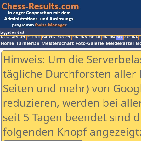
Logged on: Gast
Arabic
ARM
AZE
BIH
BUL
CAT
CHN
CRO
CZE
DEN
ENG
ESP
FAI
FIN
FRA
GER
GRE
INA
I
Home
TurnierDB
Meisterschaft
Foto-Galerie
Meldekartei
El
Hinweis: Um die Serverbela
tägliche Durchforsten aller 
Seiten und mehr) von Goog
reduzieren, werden bei alle
seit 5 Tagen beendet sind d
folgenden Knopf angezeigt