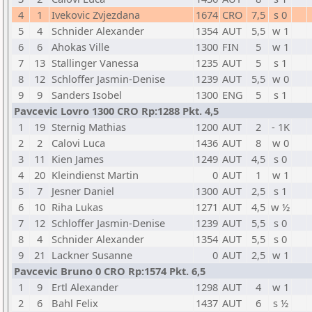
4
1
Ivekovic Zvjezdana
1674
CRO
7,5
s 0
5
4
Schnider Alexander
1354
AUT
5,5
w 1
6
6
Ahokas Ville
1300
FIN
5
w 1
7
13
Stallinger Vanessa
1235
AUT
5
s 1
8
12
Schloffer Jasmin-Denise
1239
AUT
5,5
w 0
9
9
Sanders Isobel
1300
ENG
5
s 1
Pavcevic Lovro 1300 CRO Rp:1288 Pkt. 4,5
1
19
Sternig Mathias
1200
AUT
2
- 1K
2
2
Calovi Luca
1436
AUT
8
w 0
3
11
Kien James
1249
AUT
4,5
s 0
4
20
Kleindienst Martin
0
AUT
1
w 1
5
7
Jesner Daniel
1300
AUT
2,5
s 1
6
10
Riha Lukas
1271
AUT
4,5
w ½
7
12
Schloffer Jasmin-Denise
1239
AUT
5,5
s 0
8
4
Schnider Alexander
1354
AUT
5,5
s 0
9
21
Lackner Susanne
0
AUT
2,5
w 1
Pavcevic Bruno 0 CRO Rp:1574 Pkt. 6,5
1
9
Ertl Alexander
1298
AUT
4
w 1
2
6
Bahl Felix
1437
AUT
6
s ½