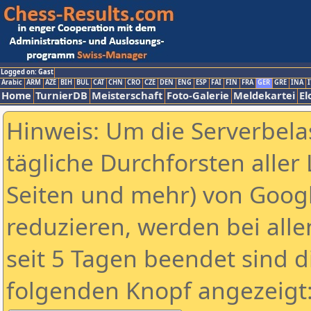
Logged on: Gast
Arabic
ARM
AZE
BIH
BUL
CAT
CHN
CRO
CZE
DEN
ENG
ESP
FAI
FIN
FRA
GER
GRE
INA
I
Home
TurnierDB
Meisterschaft
Foto-Galerie
Meldekartei
El
Hinweis: Um die Serverbela
tägliche Durchforsten aller 
Seiten und mehr) von Goog
reduzieren, werden bei alle
seit 5 Tagen beendet sind d
folgenden Knopf angezeigt