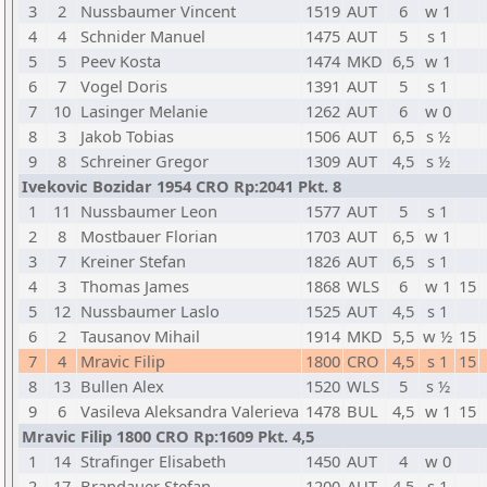
3
2
Nussbaumer Vincent
1519
AUT
6
w 1
4
4
Schnider Manuel
1475
AUT
5
s 1
5
5
Peev Kosta
1474
MKD
6,5
w 1
6
7
Vogel Doris
1391
AUT
5
s 1
7
10
Lasinger Melanie
1262
AUT
6
w 0
8
3
Jakob Tobias
1506
AUT
6,5
s ½
9
8
Schreiner Gregor
1309
AUT
4,5
s ½
Ivekovic Bozidar 1954 CRO Rp:2041 Pkt. 8
1
11
Nussbaumer Leon
1577
AUT
5
s 1
2
8
Mostbauer Florian
1703
AUT
6,5
w 1
3
7
Kreiner Stefan
1826
AUT
6,5
s 1
4
3
Thomas James
1868
WLS
6
w 1
15
5
12
Nussbaumer Laslo
1525
AUT
4,5
s 1
6
2
Tausanov Mihail
1914
MKD
5,5
w ½
15
7
4
Mravic Filip
1800
CRO
4,5
s 1
15
8
13
Bullen Alex
1520
WLS
5
s ½
9
6
Vasileva Aleksandra Valerieva
1478
BUL
4,5
w 1
15
Mravic Filip 1800 CRO Rp:1609 Pkt. 4,5
1
14
Strafinger Elisabeth
1450
AUT
4
w 0
2
17
Brandauer Stefan
1200
AUT
4,5
s 1