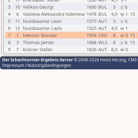
3
10
Velikov Georgi
1600
BUL
5
s ½
4
6
Vasileva Aleksandra Valerieva
1478
BUL
4,5
w 1
15
5
11
Nussbaumer Leon
1577
AUT
5
s ½
6
12
Nussbaumer Laslo
1525
AUT
4,5
w 1
7
1
Ivekovic Bozidar
1954
CRO
8
w 0
15
8
3
Thomas James
1868
WLS
6
s ½
15
9
7
Kreiner Stefan
1826
AUT
6,5
w 0
Der Schachturnier-Ergebnis-Server
© 2006-2026 Heinz Herzog
, CMS
Impressum / Nutzungsbedingungen