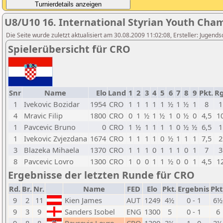
U8/U10 16. International Styrian Youth Cha
Die Seite wurde zuletzt aktualisiert am 30.08.2009 11:02:08, Ersteller: Jugen
Spielerübersicht für CRO
Snr
Name
Elo
Land
1
2
3
4
5
6
7
8
9
Pkt.
Rg
1
Ivekovic Bozidar
1954
CRO
1
1
1
1
1
½
1
½
1
8
1
4
Mravic Filip
1800
CRO
0
1
½
1
½
1
0
½
0
4,5
1
1
Pavcevic Bruno
0
CRO
1
½
1
1
1
1
0
½
½
6,5
1
1
Ivekovic Zvjezdana
1674
CRO
1
1
1
1
0
½
1
1
1
7,5
2
3
Blazeka Mihaela
1370
CRO
1
1
1
0
1
1
1
0
1
7
3
8
Pavcevic Lovro
1300
CRO
1
0
0
1
1
½
0
0
1
4,5
1
Ergebnisse der letzten Runde für CRO
Rd.
Br.
Nr.
Name
FED
Elo
Pkt.
Ergebnis
Pkt
9
2
11
Kien James
AUT
1249
4½
0 - 1
6½
9
3
9
Sanders Isobel
ENG
1300
5
0 - 1
6