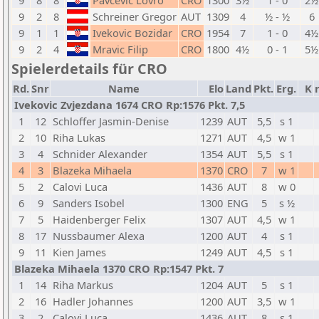
9
8
8
Pavcevic Lovro
CRO
1300
3½
1 - 0
2½
9
2
8
Schreiner Gregor
AUT
1309
4
½ - ½
6
9
1
1
Ivekovic Bozidar
CRO
1954
7
1 - 0
4½
9
2
4
Mravic Filip
CRO
1800
4½
0 - 1
5½
Spielerdetails für CRO
Rd.
Snr
Name
Elo
Land
Pkt.
Erg.
K
Ivekovic Zvjezdana 1674 CRO Rp:1576 Pkt. 7,5
1
12
Schloffer Jasmin-Denise
1239
AUT
5,5
s 1
2
10
Riha Lukas
1271
AUT
4,5
w 1
3
4
Schnider Alexander
1354
AUT
5,5
s 1
4
3
Blazeka Mihaela
1370
CRO
7
w 1
5
2
Calovi Luca
1436
AUT
8
w 0
6
9
Sanders Isobel
1300
ENG
5
s ½
7
5
Haidenberger Felix
1307
AUT
4,5
w 1
8
17
Nussbaumer Alexa
1200
AUT
4
s 1
9
11
Kien James
1249
AUT
4,5
s 1
Blazeka Mihaela 1370 CRO Rp:1547 Pkt. 7
1
14
Riha Markus
1204
AUT
5
s 1
2
16
Hadler Johannes
1200
AUT
3,5
w 1
3
2
Calovi Luca
1436
AUT
8
s 1