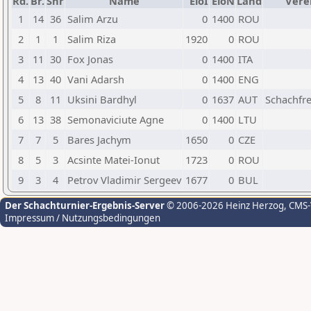
Rd.
Br.
Snr
Name
EloI
EloN
Land
Vere
1
14
36
Salim Arzu
0
1400
ROU
2
1
1
Salim Riza
1920
0
ROU
3
11
30
Fox Jonas
0
1400
ITA
4
13
40
Vani Adarsh
0
1400
ENG
5
8
11
Uksini Bardhyl
0
1637
AUT
Schachfr
6
13
38
Semonaviciute Agne
0
1400
LTU
7
7
5
Bares Jachym
1650
0
CZE
8
5
3
Acsinte Matei-Ionut
1723
0
ROU
9
3
4
Petrov Vladimir Sergeev
1677
0
BUL
Der Schachturnier-Ergebnis-Server
© 2006-2026 Heinz Herzog
, CMS
Impressum / Nutzungsbedingungen