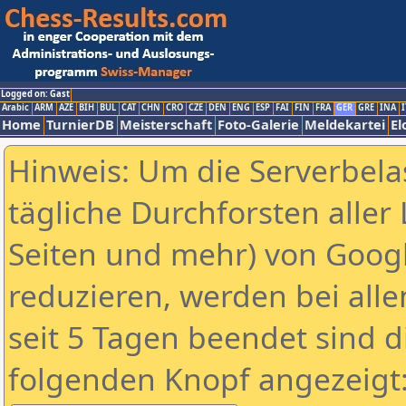
Logged on: Gast
Arabic
ARM
AZE
BIH
BUL
CAT
CHN
CRO
CZE
DEN
ENG
ESP
FAI
FIN
FRA
GER
GRE
INA
I
Home
TurnierDB
Meisterschaft
Foto-Galerie
Meldekartei
El
Hinweis: Um die Serverbela
tägliche Durchforsten aller 
Seiten und mehr) von Goog
reduzieren, werden bei alle
seit 5 Tagen beendet sind d
folgenden Knopf angezeigt