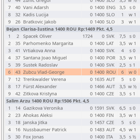
6
44
Zunic Gregor
0
1400
SLO
3,5
w ½
7
40
Vani Adarsh
0
1400
ENG
3,5
s 0
8
32
Kadis Lucija
0
1400
SLO
1
w 1
9
26
Bratkovic Jakob
0
1400
SLO
3
w 1
Bejan Clarisa-Iustina 1400 ROU Rp:1469 Pkt. 4,5
1
2
Spacek Oliver
1724
0
SVK
7,5
s 0
2
35
Parhomenko Margarita
0
1400
LAT
3,5
w 1
3
41
Vrtiakova Anna
0
1400
SVK
4
s 0
4
37
Santana Joao Miguel
0
1400
POR
3,5
w 1
5
39
Sustek Radoslav
0
1400
SVK
2,5
s 1
6
43
Zubcu Vlad-George
0
1400
ROU
6
w 0
7
12
Trenkwalder Verena
0
1635
AUT
5
s 0
8
17
Fürst Alexander
0
1466
AUT
3,5
w ½
9
42
Zitkova Kristyna
0
1400
CZE
3,5
s 1
Salim Arzu 1400 ROU Rp:1506 Pkt. 4,5
1
14
Gazikova Veronika
0
1591
SVK
6,5
s 0
2
23
Ahokas Aleksi
0
1400
FIN
3,5
w 1
3
18
Janska Jitka
0
1457
CZE
5
s 0
4
16
Nussbaumer Patrick
0
1483
AUT
4,5
w 1
5
30
Fox Jonas
0
1400
ITA
3,5
s ½