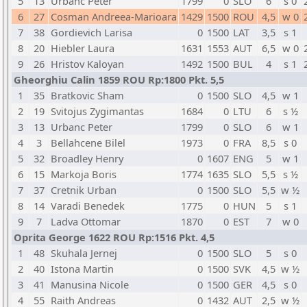
5
13
Urbanc Peter
1799
0
SLO
6
s 0
6
27
Cosman Andreea-Marioara
1429
1500
ROU
4,5
w 0
7
38
Gordievich Larisa
0
1500
LAT
3,5
s 1
8
20
Hiebler Laura
1631
1553
AUT
6,5
w 0
9
26
Hristov Kaloyan
1492
1500
BUL
4
s 1
Gheorghiu Calin 1859 ROU Rp:1800 Pkt. 5,5
1
35
Bratkovic Sham
0
1500
SLO
4,5
w 1
2
19
Svitojus Zygimantas
1684
0
LTU
6
s ½
3
13
Urbanc Peter
1799
0
SLO
6
w 1
4
3
Bellahcene Bilel
1973
0
FRA
8,5
s 0
5
32
Broadley Henry
0
1607
ENG
5
w 1
6
15
Markoja Boris
1774
1635
SLO
5,5
s ½
7
37
Cretnik Urban
0
1500
SLO
5,5
w ½
8
14
Varadi Benedek
1775
0
HUN
5
s 1
9
7
Ladva Ottomar
1870
0
EST
7
w 0
Oprita George 1622 ROU Rp:1516 Pkt. 4,5
1
48
Skuhala Jernej
0
1500
SLO
5
s 0
2
40
Istona Martin
0
1500
SVK
4,5
w ½
3
41
Manusina Nicole
0
1500
GER
4,5
s 0
4
55
Raith Andreas
0
1432
AUT
2,5
w ½