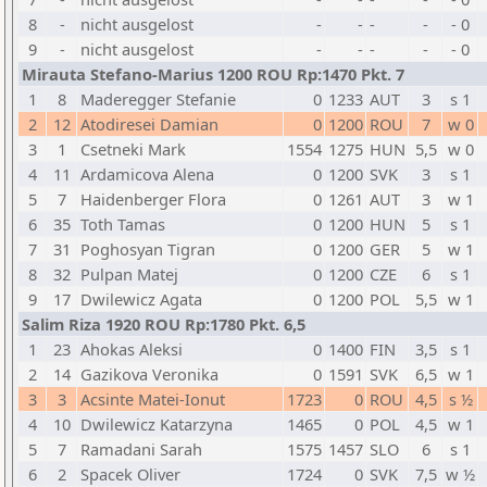
8
-
nicht ausgelost
-
-
-
-
- 0
9
-
nicht ausgelost
-
-
-
-
- 0
Mirauta Stefano-Marius 1200 ROU Rp:1470 Pkt. 7
1
8
Maderegger Stefanie
0
1233
AUT
3
s 1
2
12
Atodiresei Damian
0
1200
ROU
7
w 0
3
1
Csetneki Mark
1554
1275
HUN
5,5
w 0
4
11
Ardamicova Alena
0
1200
SVK
3
s 1
5
7
Haidenberger Flora
0
1261
AUT
3
w 1
6
35
Toth Tamas
0
1200
HUN
5
s 1
7
31
Poghosyan Tigran
0
1200
GER
5
w 1
8
32
Pulpan Matej
0
1200
CZE
6
s 1
9
17
Dwilewicz Agata
0
1200
POL
5,5
w 1
Salim Riza 1920 ROU Rp:1780 Pkt. 6,5
1
23
Ahokas Aleksi
0
1400
FIN
3,5
s 1
2
14
Gazikova Veronika
0
1591
SVK
6,5
w 1
3
3
Acsinte Matei-Ionut
1723
0
ROU
4,5
s ½
4
10
Dwilewicz Katarzyna
1465
0
POL
4,5
w 1
5
7
Ramadani Sarah
1575
1457
SLO
6
s 1
6
2
Spacek Oliver
1724
0
SVK
7,5
w ½