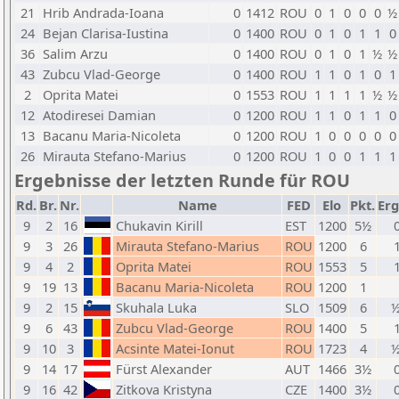
21
Hrib Andrada-Ioana
0
1412
ROU
0
1
0
0
0
½
24
Bejan Clarisa-Iustina
0
1400
ROU
0
1
0
1
1
0
36
Salim Arzu
0
1400
ROU
0
1
0
1
½
½
43
Zubcu Vlad-George
0
1400
ROU
1
1
0
1
0
1
2
Oprita Matei
0
1553
ROU
1
1
1
1
½
½
12
Atodiresei Damian
0
1200
ROU
1
1
0
1
1
0
13
Bacanu Maria-Nicoleta
0
1200
ROU
1
0
0
0
0
0
26
Mirauta Stefano-Marius
0
1200
ROU
1
0
0
1
1
1
Ergebnisse der letzten Runde für ROU
Rd.
Br.
Nr.
Name
FED
Elo
Pkt.
Erg
9
2
16
Chukavin Kirill
EST
1200
5½
0
9
3
26
Mirauta Stefano-Marius
ROU
1200
6
1
9
4
2
Oprita Matei
ROU
1553
5
1
9
19
13
Bacanu Maria-Nicoleta
ROU
1200
1
9
2
15
Skuhala Luka
SLO
1509
6
½
9
6
43
Zubcu Vlad-George
ROU
1400
5
1
9
10
3
Acsinte Matei-Ionut
ROU
1723
4
½
9
14
17
Fürst Alexander
AUT
1466
3½
0
9
16
42
Zitkova Kristyna
CZE
1400
3½
0