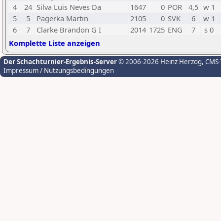
4
24
Silva Luis Neves Da
1647
0
POR
4,5
w 1
5
5
Pagerka Martin
2105
0
SVK
6
w 1
6
7
Clarke Brandon G I
2014
1725
ENG
7
s 0
Komplette Liste anzeigen
Der Schachturnier-Ergebnis-Server
© 2006-2026 Heinz Herzog
, CMS
Impressum / Nutzungsbedingungen