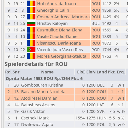
9
19
21
Hrib Andrada-Ioana
ROU
1412
2½
1
9
2
8
Gheorghiu Calin
ROU
1859
5½
0
9
9
27
Cosman Andreea-Marioara
ROU
1429
4½
0
9
14
26
Hristov Kaloyan
BUL
1492
4
0
9
16
24
Cusmuliuc Diana-Elena
ROU
1569
4
½
9
4
10
Vasile Claudiu-Daniel
ROU
1883
5
½
9
5
11
Visanescu Daria-Ioana
ROU
1873
5
0
9
10
22
Vicente Joao Vasco Reis
POR
1744
4½
0
9
12
20
Morea Georgiana-Steluta
ROU
1763
4
1
Spielerdetails für ROU
Rd.
Snr
Name
EloI
EloN
Land
Pkt.
Erg.
Oprita Matei 1553 ROU Rp:1364 Pkt. 6
1
20
Gombosuren Kristina
0
1200
BEL
3
w 1
2
13
Bacanu Maria-Nicoleta
0
1200
ROU
1
s 1
3
12
Atodiresei Damian
0
1200
ROU
7
w 1
4
14
Batashevs Arsens
0
1200
LAT
6
s 1
5
19
Gazik Viktor
0
1200
SVK
7,5
w ½
6
1
Csetneki Mark
1554
1275
HUN
5,5
s ½
7
17
Dwilewicz Agata
0
1200
POL
5,5
w 0