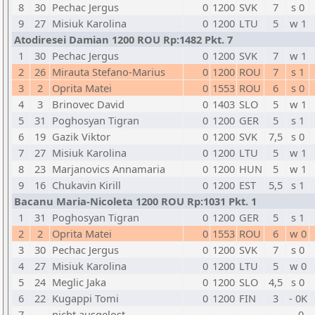
8
30
Pechac Jergus
0
1200
SVK
7
s 0
9
27
Misiuk Karolina
0
1200
LTU
5
w 1
Atodiresei Damian 1200 ROU Rp:1482 Pkt. 7
1
30
Pechac Jergus
0
1200
SVK
7
w 1
2
26
Mirauta Stefano-Marius
0
1200
ROU
7
s 1
3
2
Oprita Matei
0
1553
ROU
6
s 0
4
3
Brinovec David
0
1403
SLO
5
w 1
5
31
Poghosyan Tigran
0
1200
GER
5
s 1
6
19
Gazik Viktor
0
1200
SVK
7,5
s 0
7
27
Misiuk Karolina
0
1200
LTU
5
w 1
8
23
Marjanovics Annamaria
0
1200
HUN
5
w 1
9
16
Chukavin Kirill
0
1200
EST
5,5
s 1
Bacanu Maria-Nicoleta 1200 ROU Rp:1031 Pkt. 1
1
31
Poghosyan Tigran
0
1200
GER
5
s 1
2
2
Oprita Matei
0
1553
ROU
6
w 0
3
30
Pechac Jergus
0
1200
SVK
7
s 0
4
27
Misiuk Karolina
0
1200
LTU
5
w 0
5
24
Meglic Jaka
0
1200
SLO
4,5
s 0
6
22
Kugappi Tomi
0
1200
FIN
3
- 0K
7
-
nicht ausgelost
-
-
-
-
- 0