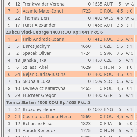
6
12
Trenkwalder Verena
0
1635
AUT
5
w ½
7
3
Acsinte Matei-Ionut
1723
0
ROU
4,5
s 0
8
22
Thomas Ben
0
1402
WLS
4,5
w ½
9
17
Fürst Alexander
0
1466
AUT
3,5
s 1
Zubcu Vlad-George 1400 ROU Rp:1641 Pkt. 6
1
21
Hrib Andrada-Ioana
0
1412
ROU
3,5
w 1
2
5
Bares Jachym
1650
0
CZE
5,5
s 1
3
2
Spacek Oliver
1724
0
SVK
7,5
w 0
4
18
Janska Jitka
0
1457
CZE
5
w 1
5
6
Szilassi Abel
1629
0
HUN
5
s 0
6
24
Bejan Clarisa-Iustina
0
1400
ROU
4,5
s 1
7
15
Skuhala Luka
0
1509
SLO
6,5
w 0
8
10
Dwilewicz Katarzyna
1465
0
POL
4,5
s 1
9
29
Flüchter Gregor
0
1400
GER
5
w 1
Tomici Stefan 1908 ROU Rp:1668 Pkt. 5
1
32
Broadley Henry
0
1607
ENG
5
s 1
2
24
Cusmuliuc Diana-Elena
1569
0
ROU
4,5
w 1
3
12
Bellaiche Elise
1823
0
FRA
6
s 0
4
14
Varadi Benedek
1775
0
HUN
5
w 1