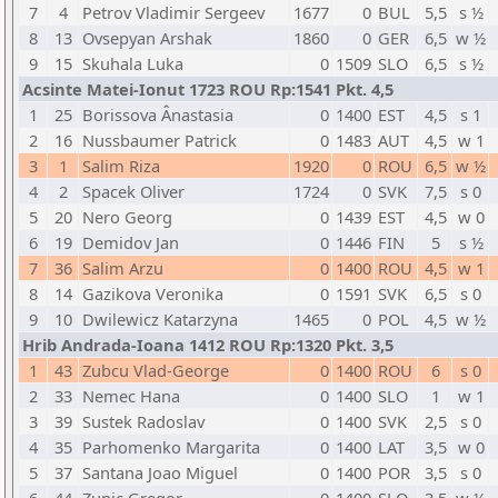
7
4
Petrov Vladimir Sergeev
1677
0
BUL
5,5
s ½
8
13
Ovsepyan Arshak
1860
0
GER
6,5
w ½
9
15
Skuhala Luka
0
1509
SLO
6,5
s ½
Acsinte Matei-Ionut 1723 ROU Rp:1541 Pkt. 4,5
1
25
Borissova Ânastasia
0
1400
EST
4,5
s 1
2
16
Nussbaumer Patrick
0
1483
AUT
4,5
w 1
3
1
Salim Riza
1920
0
ROU
6,5
w ½
4
2
Spacek Oliver
1724
0
SVK
7,5
s 0
5
20
Nero Georg
0
1439
EST
4,5
w 0
6
19
Demidov Jan
0
1446
FIN
5
s ½
7
36
Salim Arzu
0
1400
ROU
4,5
w 1
8
14
Gazikova Veronika
0
1591
SVK
6,5
s 0
9
10
Dwilewicz Katarzyna
1465
0
POL
4,5
w ½
Hrib Andrada-Ioana 1412 ROU Rp:1320 Pkt. 3,5
1
43
Zubcu Vlad-George
0
1400
ROU
6
s 0
2
33
Nemec Hana
0
1400
SLO
1
w 1
3
39
Sustek Radoslav
0
1400
SVK
2,5
s 0
4
35
Parhomenko Margarita
0
1400
LAT
3,5
w 0
5
37
Santana Joao Miguel
0
1400
POR
3,5
s 0