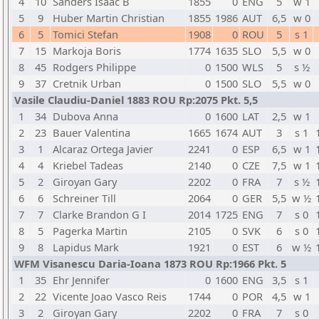
4
10
Sanders Isaac B
1855
0
ENG
5
w 1
5
9
Huber Martin Christian
1855
1986
AUT
6,5
w 0
6
5
Tomici Stefan
1908
0
ROU
5
s 1
7
15
Markoja Boris
1774
1635
SLO
5,5
w 0
8
45
Rodgers Philippe
0
1500
WLS
5
s ½
9
37
Cretnik Urban
0
1500
SLO
5,5
w 0
Vasile Claudiu-Daniel 1883 ROU Rp:2075 Pkt. 5,5
1
34
Dubova Anna
0
1600
LAT
2,5
w 1
2
23
Bauer Valentina
1665
1674
AUT
3
s 1
3
1
Alcaraz Ortega Javier
2241
0
ESP
6,5
w 1
4
4
Kriebel Tadeas
2140
0
CZE
7,5
w 1
5
2
Giroyan Gary
2202
0
FRA
7
s ½
6
6
Schreiner Till
2064
0
GER
5,5
w ½
7
7
Clarke Brandon G I
2014
1725
ENG
7
s 0
8
5
Pagerka Martin
2105
0
SVK
6
s 0
9
8
Lapidus Mark
1921
0
EST
6
w ½
WFM Visanescu Daria-Ioana 1873 ROU Rp:1966 Pkt. 5
1
35
Ehr Jennifer
0
1600
ENG
3,5
s 1
2
22
Vicente Joao Vasco Reis
1744
0
POR
4,5
w 1
3
2
Giroyan Gary
2202
0
FRA
7
s 0