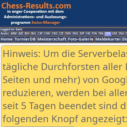
Logged on: Gast
Arabic
ARM
AZE
BIH
BUL
CAT
CHN
CRO
CZE
DEN
ENG
ESP
FAI
FIN
FRA
GER
GRE
INA
I
Home
TurnierDB
Meisterschaft
Foto-Galerie
Meldekartei
El
Hinweis: Um die Serverbela
tägliche Durchforsten aller 
Seiten und mehr) von Goog
reduzieren, werden bei alle
seit 5 Tagen beendet sind d
folgenden Knopf angezeigt