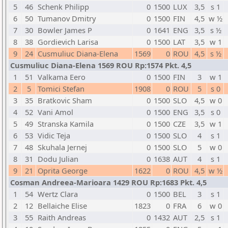
5
46
Schenk Philipp
0
1500
LUX
3,5
s 1
6
50
Tumanov Dmitry
0
1500
FIN
4,5
w ½
7
30
Bowler James P
0
1641
ENG
3,5
s ½
8
38
Gordievich Larisa
0
1500
LAT
3,5
w 1
9
24
Cusmuliuc Diana-Elena
1569
0
ROU
4,5
s ½
Cusmuliuc Diana-Elena 1569 ROU Rp:1574 Pkt. 4,5
1
51
Valkama Eero
0
1500
FIN
3
w 1
2
5
Tomici Stefan
1908
0
ROU
5
s 0
3
35
Bratkovic Sham
0
1500
SLO
4,5
w 0
4
52
Vani Amol
0
1500
ENG
3,5
s 0
5
49
Stranska Kamila
0
1500
CZE
3,5
w 1
6
53
Vidic Teja
0
1500
SLO
4
s 1
7
48
Skuhala Jernej
0
1500
SLO
5
w 0
8
31
Dodu Julian
0
1638
AUT
4
s 1
9
21
Oprita George
1622
0
ROU
4,5
w ½
Cosman Andreea-Marioara 1429 ROU Rp:1683 Pkt. 4,5
1
54
Wertz Clara
0
1500
BEL
3
s 1
2
12
Bellaiche Elise
1823
0
FRA
6
w 0
3
55
Raith Andreas
0
1432
AUT
2,5
s 1