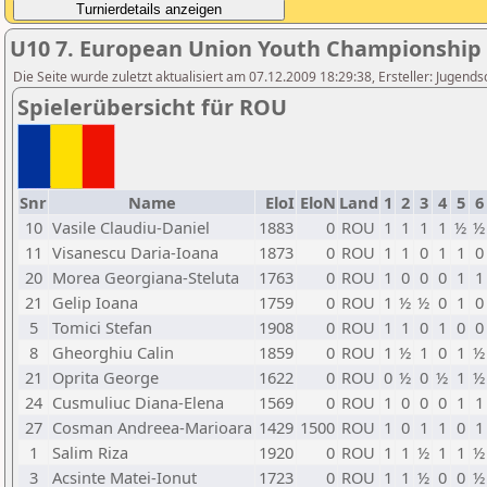
U10 7. European Union Youth Championship
Die Seite wurde zuletzt aktualisiert am 07.12.2009 18:29:38, Ersteller: Jugen
Spielerübersicht für ROU
Snr
Name
EloI
EloN
Land
1
2
3
4
5
6
10
Vasile Claudiu-Daniel
1883
0
ROU
1
1
1
1
½
½
11
Visanescu Daria-Ioana
1873
0
ROU
1
1
0
1
1
0
20
Morea Georgiana-Steluta
1763
0
ROU
1
0
0
0
1
1
21
Gelip Ioana
1759
0
ROU
1
½
½
0
1
0
5
Tomici Stefan
1908
0
ROU
1
1
0
1
0
0
8
Gheorghiu Calin
1859
0
ROU
1
½
1
0
1
½
21
Oprita George
1622
0
ROU
0
½
0
½
1
½
24
Cusmuliuc Diana-Elena
1569
0
ROU
1
0
0
0
1
1
27
Cosman Andreea-Marioara
1429
1500
ROU
1
0
1
1
0
1
1
Salim Riza
1920
0
ROU
1
1
½
1
1
½
3
Acsinte Matei-Ionut
1723
0
ROU
1
1
½
0
0
½