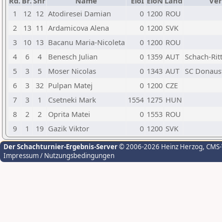
Rd.
Br.
Snr
Name
EloI
EloN
Land
Ver
1
12
12
Atodiresei Damian
0
1200
ROU
2
13
11
Ardamicova Alena
0
1200
SVK
3
10
13
Bacanu Maria-Nicoleta
0
1200
ROU
4
6
4
Benesch Julian
0
1359
AUT
Schach-Rit
5
3
5
Moser Nicolas
0
1343
AUT
SC Donaus
6
3
32
Pulpan Matej
0
1200
CZE
7
3
1
Csetneki Mark
1554
1275
HUN
8
2
2
Oprita Matei
0
1553
ROU
9
1
19
Gazik Viktor
0
1200
SVK
Der Schachturnier-Ergebnis-Server
© 2006-2026 Heinz Herzog
, CMS
Impressum / Nutzungsbedingungen