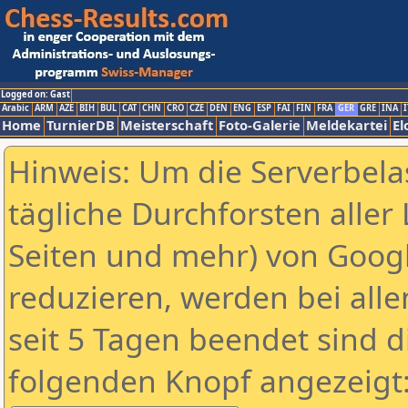
Logged on: Gast
Arabic
ARM
AZE
BIH
BUL
CAT
CHN
CRO
CZE
DEN
ENG
ESP
FAI
FIN
FRA
GER
GRE
INA
I
Home
TurnierDB
Meisterschaft
Foto-Galerie
Meldekartei
El
Hinweis: Um die Serverbela
tägliche Durchforsten aller 
Seiten und mehr) von Goog
reduzieren, werden bei alle
seit 5 Tagen beendet sind d
folgenden Knopf angezeigt