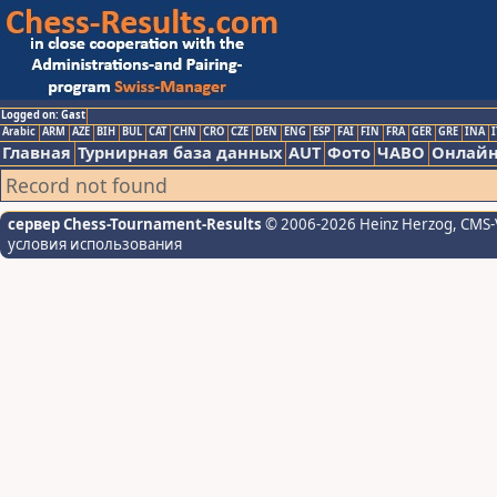
Logged on: Gast
Arabic
ARM
AZE
BIH
BUL
CAT
CHN
CRO
CZE
DEN
ENG
ESP
FAI
FIN
FRA
GER
GRE
INA
I
Главная
Турнирная база данных
AUT
Фото
ЧАВО
Онлайн
Record not found
сервер Chess-Tournament-Results
© 2006-2026 Heinz Herzog
, CMS-
условия использования