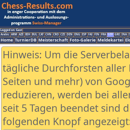
Logged on: Gast
Arabic
ARM
AZE
BIH
BUL
CAT
CHN
CRO
CZE
DEN
ENG
ESP
FAI
FIN
FRA
GER
GRE
INA
I
Home
TurnierDB
Meisterschaft
Foto-Galerie
Meldekartei
El
Hinweis: Um die Serverbel
tägliche Durchforsten aller 
Seiten und mehr) von Goog
reduzieren, werden bei alle
seit 5 Tagen beendet sind d
folgenden Knopf angezeigt