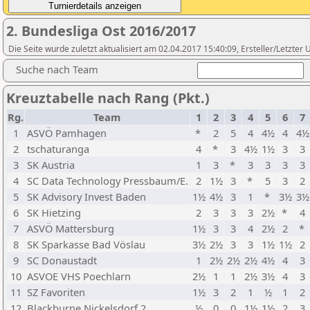
2. Bundesliga Ost 2016/2017
Die Seite wurde zuletzt aktualisiert am 02.04.2017 15:40:09, Ersteller/Letzte
Suche nach Team
Kreuztabelle nach Rang (Pkt.)
Rg.
Team
1
2
3
4
5
6
7
1
ASVÖ Pamhagen
*
2
5
4
4½
4
4½
2
tschaturanga
4
*
3
4½
1½
3
3
3
SK Austria
1
3
*
3
3
3
3
4
SC Data Technology Pressbaum/E.
2
1½
3
*
5
3
2
5
SK Advisory Invest Baden
1½
4½
3
1
*
3½
3½
6
SK Hietzing
2
3
3
3
2½
*
4
7
ASVÖ Mattersburg
1½
3
3
4
2½
2
*
8
SK Sparkasse Bad Vöslau
3½
2½
3
3
1½
1½
2
9
SC Donaustadt
1
2½
2½
2½
4½
4
3
10
ASVOE VHS Poechlarn
2½
1
1
2½
3½
4
3
11
SZ Favoriten
1½
3
2
1
½
1
2
12
Blackburne Nickelsdorf 2
½
0
0
1½
1½
2
3