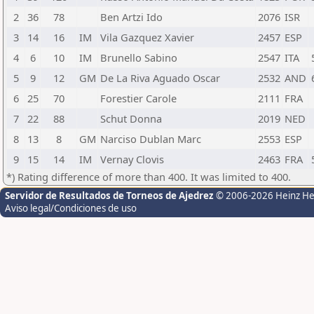
2
36
78
Ben Artzi Ido
2076
ISR
3
14
16
IM
Vila Gazquez Xavier
2457
ESP
4
6
10
IM
Brunello Sabino
2547
ITA
5
9
12
GM
De La Riva Aguado Oscar
2532
AND
6
25
70
Forestier Carole
2111
FRA
7
22
88
Schut Donna
2019
NED
8
13
8
GM
Narciso Dublan Marc
2553
ESP
9
15
14
IM
Vernay Clovis
2463
FRA
*) Rating difference of more than 400. It was limited to 400.
Servidor de Resultados de Torneos de Ajedrez
© 2006-2026 Heinz H
Aviso legal/Condiciones de uso