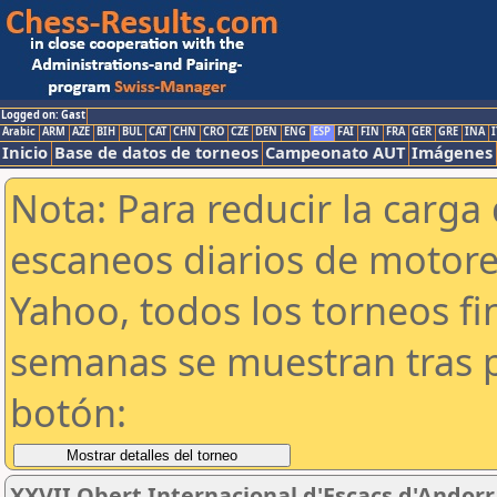
Logged on: Gast
Arabic
ARM
AZE
BIH
BUL
CAT
CHN
CRO
CZE
DEN
ENG
ESP
FAI
FIN
FRA
GER
GRE
INA
I
Inicio
Base de datos de torneos
Campeonato AUT
Imágenes
Nota: Para reducir la carga 
escaneos diarios de motor
Yahoo, todos los torneos f
semanas se muestran tras p
botón:
XXVII Obert Internacional d'Escacs d'Andorr