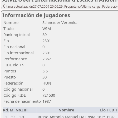
Última actualización27.07.2009 20:06:29, Propietario/Última carga: Federació 
Información de jugadores
Nombre
Schneider Veronika
Título
WIM
Ranking inicial
39
Elo
2301
Elo nacional
0
Elo internacional
2301
Performance
2367
FIDE elo +/-
0
Puntos
5,5
Puesto
30
Federación
HUN
Código nacional
0
Código FIDE
721530
Fecha de nacimiento
1987
Rd.
M.
No.Ini.
Nombre
Elo
FED
P
1
39
120
Russo Antonio Manuel Da Costa
1825
POR