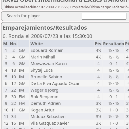
Última actualización27.07.2009 20:06:29, Propietario/Última carga: Federació 
Search for player
Emparejamientos/Resultados
6. Ronda el 2009/07/23 a las 15:30:00
M.
No.
White
Pts.
Resultado
Pt
1
2
GM
Edouard Romain
4½
½ - ½
4
2
4
GM
Marin Mihail
4½
½ - ½
4
3
6
GM
Movsziszian Karen
4
0 - 1
4
4
18
IM
Shytaj Luca
4
½ - ½
5
10
IM
Brunello Sabino
4
½ - ½
6
12
GM
De La Riva Aguado Oscar
4
½ - ½
7
22
IM
Wegerle Joerg
4
½ - ½
8
30
FM
Bok Benjamin
4
0 - 1
9
32
FM
Demuth Adrien
3½
½ - ½
3
10
11
GM
Kogan Artur
3½
1 - 0
3
11
34
Midoux Sebastien
3½
½ - ½
3
12
16
IM
Vila Gazquez Xavier
3½
1 - 0
3