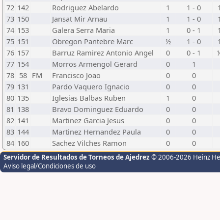
72
142
Rodriguez Abelardo
1
1 - 0
73
150
Jansat Mir Arnau
1
1 - 0
74
153
Galera Serra Maria
1
0 - 1
75
151
Obregon Pantebre Marc
½
1 - 0
76
157
Barruz Ramirez Antonio Angel
0
0 - 1
77
154
Morros Armengol Gerard
0
1
78
58
FM
Francisco Joao
0
0
79
131
Pardo Vaquero Ignacio
0
0
80
135
Iglesias Balbas Ruben
1
0
81
138
Bravo Dominguez Eduardo
0
0
82
141
Martinez Garcia Jesus
0
0
83
144
Martinez Hernandez Paula
0
0
84
160
Sachez Vilches Ramon
0
0
Servidor de Resultados de Torneos de Ajedrez
© 2006-2026 Heinz H
Aviso legal/Condiciones de uso