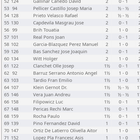
52
124
Gallinar Canedo David
2
0 - 1
53
94
Pellicer Castillo Josep Maria
2
½ - ½
54
128
Prieto Velasco Rafael
2
½ - ½
55
130
Capdevila Masgrau Jose
2
0 - 1
56
99
Brih Touatia
2
1 - 0
57
101
Real Pons Joan
2
0 - 1
58
102
Garcia-Blazquez Perez Manuel
2
1 - 0
59
126
Bas Sanchez Jose Joaquin
2
0 - 1
60
134
Witt Holger
2
1 - 0
61
122
Clanchet Olle Josep
1½
0 - 1
1
62
92
Barruz Serrano Antonio Angel
1½
1 - 0
1
63
103
Tardio Fran Emilio
1½
1 - 0
1
64
107
Klein Gernot Dr.
1½
½ - ½
1
65
146
Vera Juan Andreu
1½
½ - ½
1
66
158
Filipowicz Luc
1½
0 - 1
1
67
148
Pericas Rechi Marc
1½
0 - 1
1
68
159
Rocha Paulo
1½
0 - 1
1
69
139
Pino Fernandez David
1
0 - 1
1
70
147
Ortiz De Latierro Olivella Aitor
1
1 - 0
71
152
Lopez Pla Francesc Asis
1
1 - 0