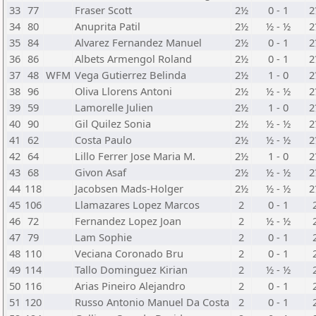
33
77
Fraser Scott
2½
0 - 1
2
34
80
Anuprita Patil
2½
½ - ½
2
35
84
Alvarez Fernandez Manuel
2½
0 - 1
2
36
86
Albets Armengol Roland
2½
0 - 1
2
37
48
WFM
Vega Gutierrez Belinda
2½
1 - 0
2
38
96
Oliva Llorens Antoni
2½
½ - ½
2
39
59
Lamorelle Julien
2½
1 - 0
2
40
90
Gil Quilez Sonia
2½
½ - ½
2
41
62
Costa Paulo
2½
½ - ½
2
42
64
Lillo Ferrer Jose Maria M.
2½
1 - 0
2
43
68
Givon Asaf
2½
½ - ½
2
44
118
Jacobsen Mads-Holger
2½
½ - ½
2
45
106
Llamazares Lopez Marcos
2
0 - 1
46
72
Fernandez Lopez Joan
2
½ - ½
47
79
Lam Sophie
2
0 - 1
48
110
Veciana Coronado Bru
2
0 - 1
49
114
Tallo Dominguez Kirian
2
½ - ½
50
116
Arias Pineiro Alejandro
2
0 - 1
51
120
Russo Antonio Manuel Da Costa
2
0 - 1