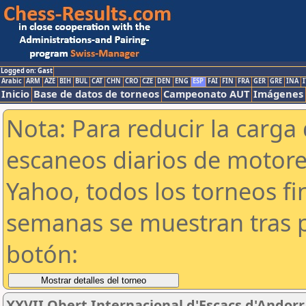
Logged on: Gast
Arabic
ARM
AZE
BIH
BUL
CAT
CHN
CRO
CZE
DEN
ENG
ESP
FAI
FIN
FRA
GER
GRE
INA
I
Inicio
Base de datos de torneos
Campeonato AUT
Imágenes
Nota: Para reducir la carga 
escaneos diarios de motor
Yahoo, todos los torneos f
semanas se muestran tras p
botón:
XXVII Obert Internacional d'Escacs d'Andorr