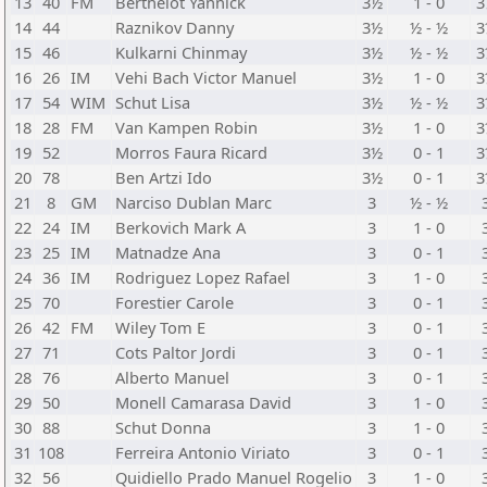
13
40
FM
Berthelot Yannick
3½
1 - 0
3
14
44
Raznikov Danny
3½
½ - ½
3
15
46
Kulkarni Chinmay
3½
½ - ½
3
16
26
IM
Vehi Bach Victor Manuel
3½
1 - 0
3
17
54
WIM
Schut Lisa
3½
½ - ½
3
18
28
FM
Van Kampen Robin
3½
1 - 0
3
19
52
Morros Faura Ricard
3½
0 - 1
3
20
78
Ben Artzi Ido
3½
0 - 1
3
21
8
GM
Narciso Dublan Marc
3
½ - ½
22
24
IM
Berkovich Mark A
3
1 - 0
23
25
IM
Matnadze Ana
3
0 - 1
24
36
IM
Rodriguez Lopez Rafael
3
1 - 0
25
70
Forestier Carole
3
0 - 1
26
42
FM
Wiley Tom E
3
0 - 1
27
71
Cots Paltor Jordi
3
0 - 1
28
76
Alberto Manuel
3
0 - 1
29
50
Monell Camarasa David
3
1 - 0
30
88
Schut Donna
3
1 - 0
31
108
Ferreira Antonio Viriato
3
0 - 1
32
56
Quidiello Prado Manuel Rogelio
3
1 - 0