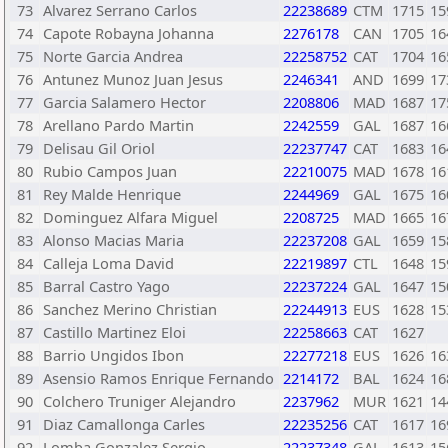
73
Alvarez Serrano Carlos
22238689
CTM
1715
15
74
Capote Robayna Johanna
2276178
CAN
1705
16
75
Norte Garcia Andrea
22258752
CAT
1704
16
76
Antunez Munoz Juan Jesus
2246341
AND
1699
17
77
Garcia Salamero Hector
2208806
MAD
1687
17
78
Arellano Pardo Martin
2242559
GAL
1687
16
79
Delisau Gil Oriol
22237747
CAT
1683
16
80
Rubio Campos Juan
22210075
MAD
1678
16
81
Rey Malde Henrique
2244969
GAL
1675
16
82
Dominguez Alfara Miguel
2208725
MAD
1665
16
83
Alonso Macias Maria
22237208
GAL
1659
15
84
Calleja Loma David
22219897
CTL
1648
15
85
Barral Castro Yago
22237224
GAL
1647
15
86
Sanchez Merino Christian
22244913
EUS
1628
15
87
Castillo Martinez Eloi
22258663
CAT
1627
88
Barrio Ungidos Ibon
22277218
EUS
1626
16
89
Asensio Ramos Enrique Fernando
2214172
BAL
1624
16
90
Colchero Truniger Alejandro
2237962
MUR
1621
14
91
Diaz Camallonga Carles
22235256
CAT
1617
16
92
Lomba Gonzalez Sergio
22237348
GAL
1613
15