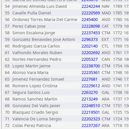
54
Jimenez Almeida Luis David
22242244
NAV
1789
17
55
Cavalle Pulla Daniel
22220569
MAD
1785
18
56
Ordonez Torres Maria Del Carme
2245400
AND
1780
16
57
Perez Cabas Jose
22228098
CAT
1779
16
58
Simon Escalona Jorge
22237453
CTM
1772
16
59
Gonzalez Benavides Jose Antoni
2296373
EXT
1771
16
60
Rodriguez Garcia Carlos
2202140
CTL
1769
15
61
Valhondo Morales Ruben
22202692
AND
1761
17
62
Nortes Hernandez Pedro
2205327
CAN
1758
18
63
Lopez Martin Jaime
22238700
CTM
1754
16
64
Alonso Vara Maria
22235361
CTM
1748
16
65
Jimenez Fernandez Ismael
2227681
AND
1746
17
66
Romero Lopez Cristina
22229612
AND
1741
17
67
Segura Santos Luis
2263270
GAL
1738
16
68
Ramos Sanchez Martin
2213249
ARA
1737
17
69
Gonzalez Del Valls Javier
22248510
CTM
1731
15
70
Blazquez Criado Sergio
22219501
GAL
1725
15
71
Valencia De Loma Sergio
22202323
CTM
1724
15
72
Colas Perez Patricia
22237267
ARA
1716
15