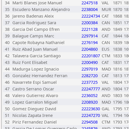
34
Marti Blanes Jose Manuel
2247518
VAL
1871
18
35
Escudero Manzano Alejandro
2238004
MUR
1870
18
36
Jareno Badenas Aleix
22224734
CAT
1868
18
37
Garcia Rodriguez Sara
2200384
CAN
1851
17
38
Garcia Del Campo Efren
2221128
AND
1849
17
39
Balague Camps Marc
2297914
CAT
1844
18
40
Capote Robayna Nathaniel
2276194
CAN
1839
18
41
Ruiz Abad Juan Manuel
2204860
EUS
1838
16
42
Talavera Garcia Santiago
22201807
CTM
1833
18
43
Ruiz Font Elisabet
2200490
CAT
1831
17
44
Madurga Lopez Ignacio
2297019
MAD
1816
18
45
Gonzalez Hernandez Ferran
2282720
CAT
1813
17
46
Navarrete Espi Samuel
2237725
VAL
1804
17
47
Castro Serrano Oscar
22247777
AND
1804
17
48
Valero Gutierrez Alvaro
2236052
AND
1803
16
49
Lopez Garralon Miguel
2208920
MAD
1796
18
50
Gomez Dieguez David
22223630
GAL
1795
17
51
Nicolas Zapata Irene
22247270
VAL
1794
16
52
Piriz Fernandez Daniel
2294508
CTM
1793
17
53
Garcia De Lomas Guerrero Carlo
2245876
AND
1793
17