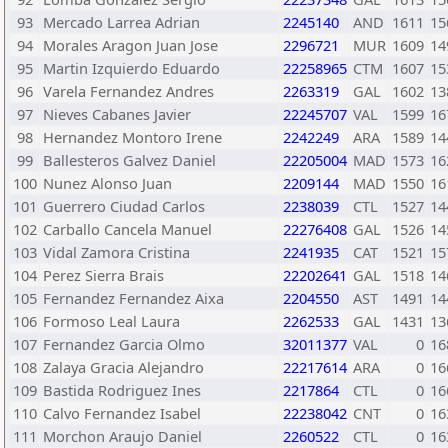
93
Mercado Larrea Adrian
2245140
AND
1611
15
94
Morales Aragon Juan Jose
2296721
MUR
1609
14
95
Martin Izquierdo Eduardo
22258965
CTM
1607
15
96
Varela Fernandez Andres
2263319
GAL
1602
13
97
Nieves Cabanes Javier
22245707
VAL
1599
16
98
Hernandez Montoro Irene
2242249
ARA
1589
14
99
Ballesteros Galvez Daniel
22205004
MAD
1573
16
100
Nunez Alonso Juan
2209144
MAD
1550
16
101
Guerrero Ciudad Carlos
2238039
CTL
1527
14
102
Carballo Cancela Manuel
22276408
GAL
1526
14
103
Vidal Zamora Cristina
2241935
CAT
1521
15
104
Perez Sierra Brais
22202641
GAL
1518
14
105
Fernandez Fernandez Aixa
2204550
AST
1491
14
106
Formoso Leal Laura
2262533
GAL
1431
13
107
Fernandez Garcia Olmo
32011377
VAL
0
16
108
Zalaya Gracia Alejandro
22217614
ARA
0
16
109
Bastida Rodriguez Ines
2217864
CTL
0
16
110
Calvo Fernandez Isabel
22238042
CNT
0
16
111
Morchon Araujo Daniel
2260522
CTL
0
16