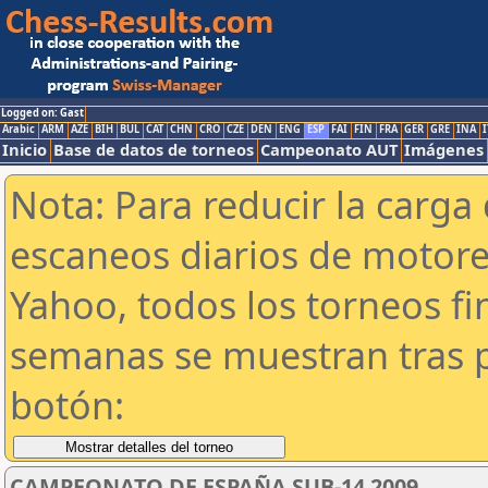
Logged on: Gast
Arabic
ARM
AZE
BIH
BUL
CAT
CHN
CRO
CZE
DEN
ENG
ESP
FAI
FIN
FRA
GER
GRE
INA
I
Inicio
Base de datos de torneos
Campeonato AUT
Imágenes
Nota: Para reducir la carga 
escaneos diarios de motor
Yahoo, todos los torneos f
semanas se muestran tras p
botón:
CAMPEONATO DE ESPAÑA SUB-14 2009