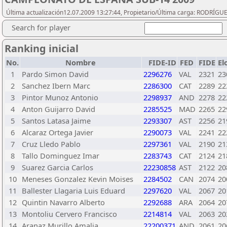
Última actualización12.07.2009 13:27:44, Propietario/Última carga: RODRÍGUE
Search for player
Ranking inicial
No.
Nombre
FIDE-ID
FED
FIDE
El
1
Pardo Simon David
2296276
VAL
2321
23
2
Sanchez Ibern Marc
2286300
CAT
2289
22
3
Pintor Munoz Antonio
2298937
AND
2278
22
4
Anton Guijarro David
2285525
MAD
2265
22
5
Santos Latasa Jaime
2293307
AST
2256
21
6
Alcaraz Ortega Javier
2290073
VAL
2241
22
7
Cruz Lledo Pablo
2297361
VAL
2190
21
8
Tallo Dominguez Imar
2283743
CAT
2124
21
9
Suarez Garcia Carlos
22230858
AST
2122
20
10
Meneses Gonzalez Kevin Moises
2284502
CAN
2074
20
11
Ballester Llagaria Luis Eduard
2297620
VAL
2067
20
12
Quintin Navarro Alberto
2292688
ARA
2064
20
13
Montoliu Cervero Francisco
2214814
VAL
2063
20
14
Aranaz Murillo Amalia
22200371
AND
2061
20