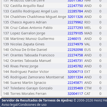
131
Artazcoz Garcia Leire
32011385
NAV
0
132
Castilla Arquillo Raul
22247750
AND
0
133
Castillo Rodriguez Angel Luis
22285784
AND
0
134
Chaikhiev Chaikhieva Miguel Ange
32011326
AND
0
135
Chasco Aguero Adrian
22279962
RIO
0
136
Cruz Cabas Antonio Pablo
22277293
MEL
0
137
Lopez Garralon Jorge
22279105
MAD
0
138
Martinez Munoz Guillermo
2246015
AND
0
139
Nicolas Zapata Gines
22274979
VAL
0
140
Ochoa De Eribe Daniel
22292098
EUS
0
141
Orantes Taboada Francisco
22274758
AND
0
142
Orantes Taboada Manuel
22245731
AND
0
143
Rivas Perez Jorge
22245782
AND
0
144
Rodriguez Pastor Victor
32006713
EXT
0
145
Rodriguez Zamorano Montserrat
32011334
AND
0
146
Suarez Martin Ignacio
22245871
AND
0
147
Toledano Garayo Gonzalo
22235469
CTM
0
148
Torres Morales Ferran
32004117
CAT
0
Servidor de Resultados de Torneos de Ajedrez
© 2006-2026 Heinz H
Aviso legal/Condiciones de uso