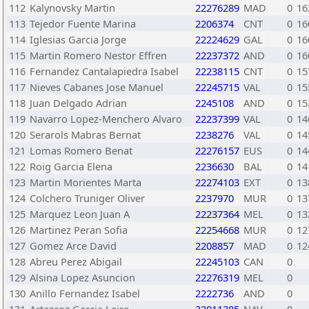
112
Kalynovsky Martin
22276289
MAD
0
16
113
Tejedor Fuente Marina
2206374
CNT
0
16
114
Iglesias Garcia Jorge
22224629
GAL
0
16
115
Martin Romero Nestor Effren
22237372
AND
0
16
116
Fernandez Cantalapiedra Isabel
22238115
CNT
0
15
117
Nieves Cabanes Jose Manuel
22245715
VAL
0
15
118
Juan Delgado Adrian
2245108
AND
0
15
119
Navarro Lopez-Menchero Alvaro
22237399
VAL
0
14
120
Serarols Mabras Bernat
2238276
VAL
0
14
121
Lomas Romero Benat
22276157
EUS
0
14
122
Roig Garcia Elena
2236630
BAL
0
14
123
Martin Morientes Marta
22274103
EXT
0
13
124
Colchero Truniger Oliver
2237970
MUR
0
13
125
Marquez Leon Juan A
22237364
MEL
0
13
126
Martinez Peran Sofia
22254668
MUR
0
12
127
Gomez Arce David
2208857
MAD
0
12
128
Abreu Perez Abigail
22245103
CAN
0
129
Alsina Lopez Asuncion
22276319
MEL
0
130
Anillo Fernandez Isabel
2222736
AND
0