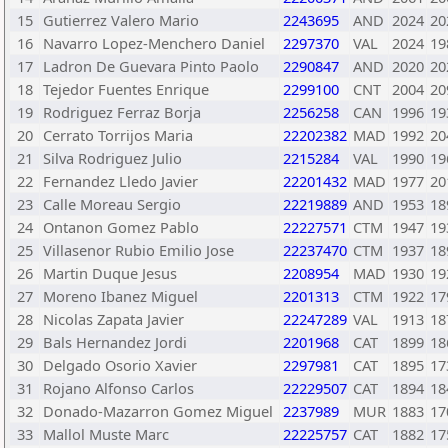
15
Gutierrez Valero Mario
2243695
AND
2024
20
16
Navarro Lopez-Menchero Daniel
2297370
VAL
2024
19
17
Ladron De Guevara Pinto Paolo
2290847
AND
2020
20
18
Tejedor Fuentes Enrique
2299100
CNT
2004
20
19
Rodriguez Ferraz Borja
2256258
CAN
1996
19
20
Cerrato Torrijos Maria
22202382
MAD
1992
20
21
Silva Rodriguez Julio
2215284
VAL
1990
19
22
Fernandez Lledo Javier
22201432
MAD
1977
20
23
Calle Moreau Sergio
22219889
AND
1953
18
24
Ontanon Gomez Pablo
22227571
CTM
1947
19
25
Villasenor Rubio Emilio Jose
22237470
CTM
1937
18
26
Martin Duque Jesus
2208954
MAD
1930
19
27
Moreno Ibanez Miguel
2201313
CTM
1922
17
28
Nicolas Zapata Javier
22247289
VAL
1913
18
29
Bals Hernandez Jordi
2201968
CAT
1899
18
30
Delgado Osorio Xavier
2297981
CAT
1895
17
31
Rojano Alfonso Carlos
22229507
CAT
1894
18
32
Donado-Mazarron Gomez Miguel
2237989
MUR
1883
17
33
Mallol Muste Marc
22225757
CAT
1882
17