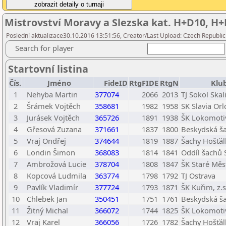
Mistrovství Moravy a Slezska kat. H+D10, H
Poslední aktualizace30.10.2016 13:51:56, Creator/Last Upload: Czech Republic
Search for player
Startovní listina
Čís.
Jméno
FideID
RtgFIDE
RtgN
Klu
1
Nehyba Martin
377074
2066
2013
TJ Sokol Skali
2
Šrámek Vojtěch
358681
1982
1958
SK Slavia Orl
3
Jurásek Vojtěch
365726
1891
1938
ŠK Lokomotiv
4
Gřesová Zuzana
371661
1837
1800
Beskydská ša
5
Vraj Ondřej
374644
1819
1887
Šachy Hošťál
6
Londin Šimon
368083
1814
1841
Oddíl šachů 
7
Ambrožová Lucie
378704
1808
1847
ŠK Staré Měs
8
Kopcová Ludmila
363774
1798
1792
TJ Ostrava
9
Pavlík Vladimír
377724
1793
1871
ŠK Kuřim, z.s
10
Chlebek Jan
350451
1751
1761
Beskydská ša
11
Žitný Michal
366072
1744
1825
ŠK Lokomotiv
12
Vraj Karel
366056
1726
1782
Šachy Hošťál