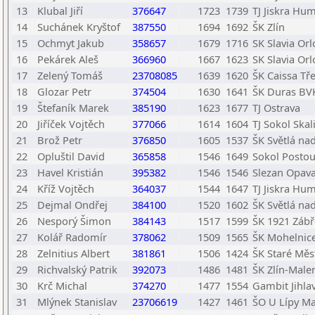
13
Klubal Jiří
376647
1723
1739
TJ Jiskra Hu
14
Suchánek Kryštof
387550
1694
1692
ŠK Zlín
15
Ochmyt Jakub
358657
1679
1716
SK Slavia Orl
16
Pekárek Aleš
366960
1667
1623
SK Slavia Orl
17
Zelený Tomáš
23708085
1639
1620
ŠK Caissa Tře
18
Glozar Petr
374504
1630
1641
ŠK Duras BV
19
Štefaník Marek
385190
1623
1677
TJ Ostrava
20
Jiříček Vojtěch
377066
1614
1604
TJ Sokol Skali
21
Brož Petr
376850
1605
1537
ŠK Světlá na
22
Opluštil David
365858
1546
1649
Sokol Posto
23
Havel Kristián
395382
1546
1546
Slezan Opav
24
Kříž Vojtěch
364037
1544
1647
TJ Jiskra Hu
25
Dejmal Ondřej
384100
1520
1602
ŠK Světlá na
26
Nesporý Šimon
384143
1517
1599
ŠK 1921 Záb
27
Kolář Radomír
378062
1509
1565
ŠK Mohelnice,
28
Zelnitius Albert
381861
1506
1424
ŠK Staré Měs
29
Richvalský Patrik
392073
1486
1481
ŠK Zlín-Malen
30
Krč Michal
374270
1477
1554
Gambit Jihla
31
Mlýnek Stanislav
23706619
1427
1461
ŠO U Lípy Ma