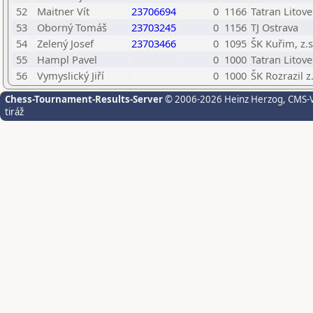
52
Maitner Vít
23706694
0
1166
Tatran Litove
53
Oborný Tomáš
23703245
0
1156
TJ Ostrava
54
Zelený Josef
23703466
0
1095
ŠK Kuřim, z.s
55
Hampl Pavel
0
1000
Tatran Litove
56
Vymyslický Jiří
0
1000
ŠK Rozrazil z.
Chess-Tournament-Results-Server
© 2006-2026 Heinz Herzog
, CMS-
tiráž