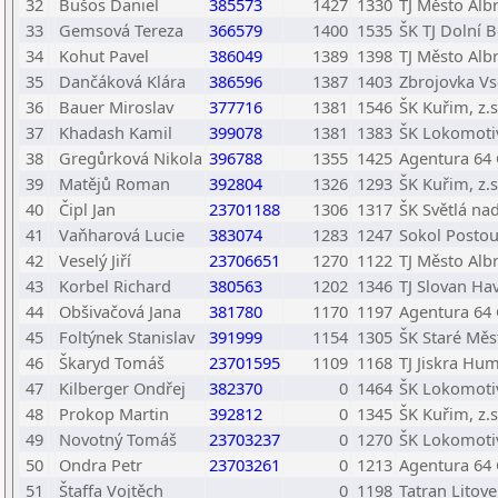
32
Bušos Daniel
385573
1427
1330
TJ Město Albr
33
Gemsová Tereza
366579
1400
1535
ŠK TJ Dolní 
34
Kohut Pavel
386049
1389
1398
TJ Město Albr
35
Dančáková Klára
386596
1387
1403
Zbrojovka Vs
36
Bauer Miroslav
377716
1381
1546
ŠK Kuřim, z.s
37
Khadash Kamil
399078
1381
1383
ŠK Lokomotiv
38
Gregůrková Nikola
396788
1355
1425
Agentura 64
39
Matějů Roman
392804
1326
1293
ŠK Kuřim, z.s
40
Čipl Jan
23701188
1306
1317
ŠK Světlá na
41
Vaňharová Lucie
383074
1283
1247
Sokol Posto
42
Veselý Jiří
23706651
1270
1122
TJ Město Albr
43
Korbel Richard
380563
1202
1346
TJ Slovan Ha
44
Obšivačová Jana
381780
1170
1197
Agentura 64
45
Foltýnek Stanislav
391999
1154
1305
ŠK Staré Měs
46
Škaryd Tomáš
23701595
1109
1168
TJ Jiskra Hu
47
Kilberger Ondřej
382370
0
1464
ŠK Lokomotiv
48
Prokop Martin
392812
0
1345
ŠK Kuřim, z.s
49
Novotný Tomáš
23703237
0
1270
ŠK Lokomotiv
50
Ondra Petr
23703261
0
1213
Agentura 64
51
Štaffa Vojtěch
0
1198
Tatran Litove