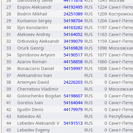
26
Gansovskiy Savva
44111878
RUS
1245
Москва
27
Esipov Aleksandr
44192495
RUS
1224
Санкт-Пете
28
Bodrin Mikhail
24251089
RUS
1209
Костромска
29
Kurbanov Sergey
54198704
RUS
1204
Санкт-Пете
30
Iljin Konstantin
44163282
RUS
1197
Санкт-Пете
31
Alekseev Andrey
54164052
RUS
1163
Санкт-Пете
32
Ditkovskiy Aleksandr
34199079
RUS
1159
Санкт-Пете
33
Orurk Georgi
54169828
RUS
1098
Московская
34
Spiridonov Artyom
54190517
RUS
1077
Санкт-Пете
35
Azarov Roman
44158858
RUS
1060
Санкт-Пете
36
Bonaccorsi Daniel
54159997
RUS
1008
Санкт-Пете
37
Aleksandrov Ivan
RUS
0
Санкт-Пете
38
Artemyev David
24226203
RUS
0
Санкт-Пете
39
Chernetsov Vladimir
RUS
0
Московская
40
Golovchenko Bogdan
54198607
RUS
0
Санкт-Пете
41
Gorelov Ivan
54164044
RUS
0
Санкт-Пете
42
Igudin Denis
44179979
RUS
0
Санкт-Пете
43
Kebedov Ali
RUS
0
Республика
44
Lebedev Aleksandr V
54191513
RUS
0
Санкт-Пете
45
Lebedev Evgeny
RUS
0
Санкт-Пете