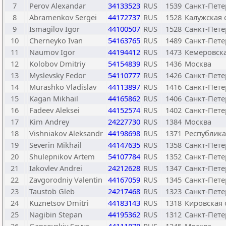
7
Perov Alexandar
34133523
RUS
1539
Санкт-Пете
8
Abramenkov Sergei
44172737
RUS
1528
Калужская 
9
Ismagilov Igor
44100507
RUS
1528
Санкт-Пете
10
Cherneyko Ivan
54163765
RUS
1489
Санкт-Пете
11
Naumov Igor
44194412
RUS
1473
Кемеровска
12
Kolobov Dmitriy
54154839
RUS
1436
Москва
13
Myslevsky Fedor
54110777
RUS
1426
Санкт-Пете
14
Murashko Vladislav
44113897
RUS
1416
Санкт-Пете
15
Kagan Mikhail
44165862
RUS
1406
Санкт-Пете
16
Fadeev Aleksei
44152574
RUS
1402
Санкт-Пете
17
Kim Andrey
24227730
RUS
1384
Москва
18
Vishniakov Aleksandr
44198698
RUS
1371
Республика
19
Severin Mikhail
44147635
RUS
1358
Санкт-Пете
20
Shulepnikov Artem
54107784
RUS
1352
Санкт-Пете
21
Iakovlev Andrei
24212628
RUS
1347
Санкт-Пете
22
Zavgorodniy Valentin
44167059
RUS
1345
Санкт-Пете
23
Taustob Gleb
24217468
RUS
1323
Санкт-Пете
24
Kuznetsov Dmitri
44183143
RUS
1318
Кировская 
25
Nagibin Stepan
44195362
RUS
1312
Санкт-Пете