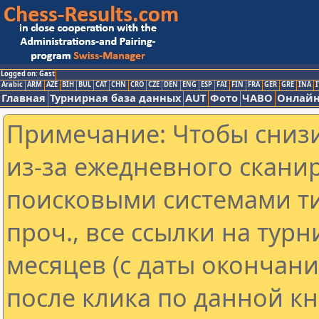
Logged on: Gast
Arabic
ARM
AZE
BIH
BUL
CAT
CHN
CRO
CZE
DEN
ENG
ESP
FAI
FIN
FRA
GER
GRE
INA
I
Главная
Турнирная база данных
AUT
Фото
ЧАВО
Онлайн
Примечание: Чтобы снизи
из-за ежедневного скани
поисковыми системами ти
проч., все ссылки на тур
месяцев (с даты окончан
после клика по данной кн