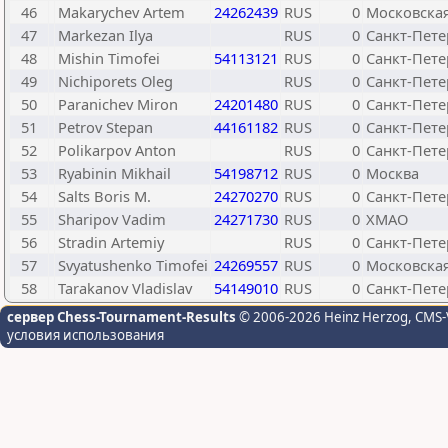
46
Makarychev Artem
24262439
RUS
0
Московская
47
Markezan Ilya
RUS
0
Санкт-Пете
48
Mishin Timofei
54113121
RUS
0
Санкт-Пете
49
Nichiporets Oleg
RUS
0
Санкт-Пете
50
Paranichev Miron
24201480
RUS
0
Санкт-Пете
51
Petrov Stepan
44161182
RUS
0
Санкт-Пете
52
Polikarpov Anton
RUS
0
Санкт-Пете
53
Ryabinin Mikhail
54198712
RUS
0
Москва
54
Salts Boris M.
24270270
RUS
0
Санкт-Пете
55
Sharipov Vadim
24271730
RUS
0
ХМАО
56
Stradin Artemiy
RUS
0
Санкт-Пете
57
Svyatushenko Timofei
24269557
RUS
0
Московская
58
Tarakanov Vladislav
54149010
RUS
0
Санкт-Пете
сервер Chess-Tournament-Results
© 2006-2026 Heinz Herzog
, CMS-
условия использования