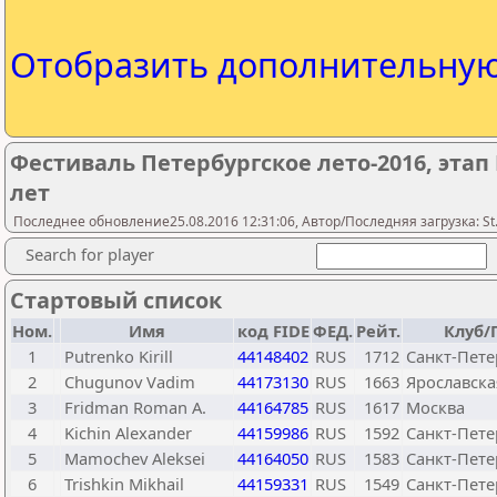
Отобразить дополнительну
Фестиваль Петербургское лето-2016, этап
лет
Последнее обновление25.08.2016 12:31:06, Автор/Последняя загрузка: St.
Search for player
Стартовый список
Ном.
Имя
код FIDE
ФЕД.
Рейт.
Клуб/
1
Putrenko Kirill
44148402
RUS
1712
Санкт-Пете
2
Chugunov Vadim
44173130
RUS
1663
Ярославска
3
Fridman Roman A.
44164785
RUS
1617
Москва
4
Kichin Alexander
44159986
RUS
1592
Санкт-Пете
5
Mamochev Aleksei
44164050
RUS
1583
Санкт-Пете
6
Trishkin Mikhail
44159331
RUS
1549
Санкт-Пете