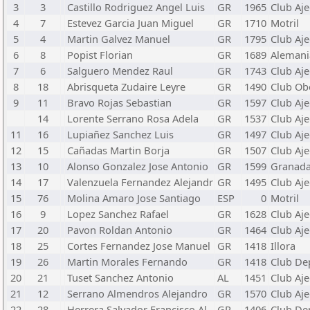
3
3
Castillo Rodriguez Angel Luis
GR
1965
Club Aje
4
7
Estevez Garcia Juan Miguel
GR
1710
Motril
5
4
Martin Galvez Manuel
GR
1795
Club Aje
6
8
Popist Florian
GR
1689
Alemani
7
6
Salguero Mendez Raul
GR
1743
Club Aje
8
18
Abrisqueta Zudaire Leyre
GR
1490
Club Ob
9
11
Bravo Rojas Sebastian
GR
1597
Club Aje
14
Lorente Serrano Rosa Adela
GR
1537
Club Aje
11
16
Lupiañez Sanchez Luis
GR
1497
Club Aje
12
15
Cañadas Martin Borja
GR
1507
Club Aje
13
10
Alonso Gonzalez Jose Antonio
GR
1599
Granad
14
17
Valenzuela Fernandez Alejandr
GR
1495
Club Aje
15
76
Molina Amaro Jose Santiago
ESP
0
Motril
16
9
Lopez Sanchez Rafael
GR
1628
Club Aj
17
20
Pavon Roldan Antonio
GR
1464
Club Aje
18
25
Cortes Fernandez Jose Manuel
GR
1418
Illora
19
26
Martin Morales Fernando
GR
1418
Club Dep
20
21
Tuset Sanchez Antonio
AL
1451
Club Aj
21
12
Serrano Almendros Alejandro
GR
1570
Club Aj
22
28
Herrera Salvador Francisco Al
GR
1406
Club Dep