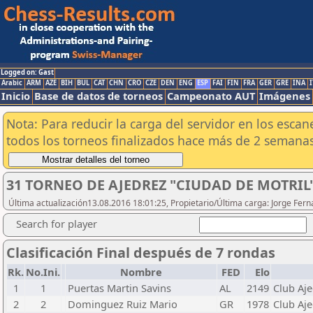
Logged on: Gast
Arabic
ARM
AZE
BIH
BUL
CAT
CHN
CRO
CZE
DEN
ENG
ESP
FAI
FIN
FRA
GER
GRE
INA
I
Inicio
Base de datos de torneos
Campeonato AUT
Imágenes
Nota: Para reducir la carga del servidor en los esc
todos los torneos finalizados hace más de 2 semanas
31 TORNEO DE AJEDREZ "CIUDAD DE MOTRIL
Última actualización13.08.2016 18:01:25, Propietario/Última carga: Jorge Fe
Search for player
Clasificación Final después de 7 rondas
Rk.
No.Ini.
Nombre
FED
Elo
1
1
Puertas Martin Savins
AL
2149
Club Aje
2
2
Dominguez Ruiz Mario
GR
1978
Club Aje