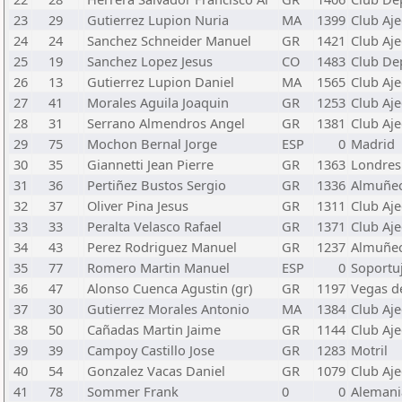
23
29
Gutierrez Lupion Nuria
MA
1399
Club Aje
24
24
Sanchez Schneider Manuel
GR
1421
Club Aje
25
19
Sanchez Lopez Jesus
CO
1483
Club Dep
26
13
Gutierrez Lupion Daniel
MA
1565
Club Aje
27
41
Morales Aguila Joaquin
GR
1253
Club Aj
28
31
Serrano Almendros Angel
GR
1381
Club Aj
29
75
Mochon Bernal Jorge
ESP
0
Madrid
30
35
Giannetti Jean Pierre
GR
1363
Londres
31
36
Pertiñez Bustos Sergio
GR
1336
Almuñe
32
37
Oliver Pina Jesus
GR
1311
Club Aje
33
33
Peralta Velasco Rafael
GR
1371
Club Aje
34
43
Perez Rodriguez Manuel
GR
1237
Almuñe
35
77
Romero Martin Manuel
ESP
0
Soportu
36
47
Alonso Cuenca Agustin (gr)
GR
1197
Vegas de
37
30
Gutierrez Morales Antonio
MA
1384
Club Aje
38
50
Cañadas Martin Jaime
GR
1144
Club Aje
39
39
Campoy Castillo Jose
GR
1283
Motril
40
54
Gonzalez Vacas Daniel
GR
1079
Club Aje
41
78
Sommer Frank
0
0
Alemani