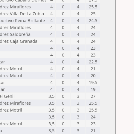
drez Miraflores
4
0
4
25,5
drez Villa De La Zubia
4
0
4
25
ortivo Reina Brillante
4
0
4
24,5
drez Miraflores
4
0
4
24
edrez Salobreña
4
0
4
24
edrez Caja Granada
4
0
4
24
4
0
4
23
4
0
4
23
car
4
0
4
22,5
drez Motril
4
0
4
21
drez Motril
4
0
4
20
car
4
0
4
19,5
jar
4
0
4
19
l Genil
3,5
0
3
27
drez Miraflores
3,5
0
3
25,5
drez Motril
3,5
0
3
25,5
3,5
0
3
24
drez Motril
3,5
0
3
23
a
3,5
0
3
21