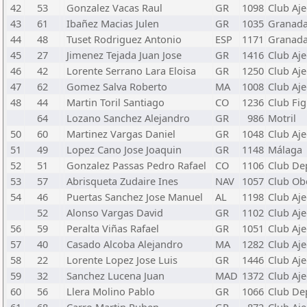
42
53
Gonzalez Vacas Raul
GR
1098
Club Aje
43
61
Ibañez Macias Julen
GR
1035
Granad
44
48
Tuset Rodriguez Antonio
ESP
1171
Granad
45
27
Jimenez Tejada Juan Jose
GR
1416
Club Aje
46
42
Lorente Serrano Lara Eloisa
GR
1250
Club Aje
47
62
Gomez Salva Roberto
MA
1008
Club Aj
48
44
Martin Toril Santiago
CO
1236
Club Fi
64
Lozano Sanchez Alejandro
GR
986
Motril
50
60
Martinez Vargas Daniel
GR
1048
Club Aj
51
49
Lopez Cano Jose Joaquin
GR
1148
Málaga
52
51
Gonzalez Passas Pedro Rafael
CO
1106
Club Dep
53
57
Abrisqueta Zudaire Ines
NAV
1057
Club Ob
54
46
Puertas Sanchez Jose Manuel
AL
1198
Club Aje
52
Alonso Vargas David
GR
1102
Club Aj
56
59
Peralta Viñas Rafael
GR
1051
Club Aje
57
40
Casado Alcoba Alejandro
MA
1282
Club Aje
58
22
Lorente Lopez Jose Luis
GR
1446
Club Aje
59
32
Sanchez Lucena Juan
MAD
1372
Club Aj
60
56
Llera Molino Pablo
GR
1066
Club Dep