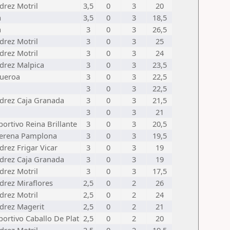
drez Motril
3,5
0
3
20
a
3,5
0
3
18,5
a
3
0
3
26,5
drez Motril
3
0
3
25
drez Motril
3
0
3
24
edrez Malpica
3
0
3
23,5
gueroa
3
0
3
22,5
3
0
3
22,5
edrez Caja Granada
3
0
3
21,5
3
0
3
21
ortivo Reina Brillante
3
0
3
20,5
erena Pamplona
3
0
3
19,5
drez Frigar Vicar
3
0
3
19
edrez Caja Granada
3
0
3
19
drez Motril
3
0
3
17,5
drez Miraflores
2,5
0
2
26
drez Motril
2,5
0
2
24
edrez Magerit
2,5
0
2
21
ortivo Caballo De Plat
2,5
0
2
20