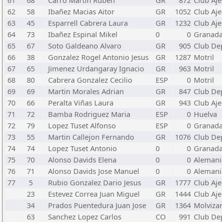
61
68
Carro Martin Ruben
GR
872
Club Aje
62
58
Ibañez Macias Aitor
GR
1052
Club Aj
63
45
Esparrell Cabrera Laura
GR
1232
Club Aje
64
73
Ibañez Espinal Mikel
0
0
Granad
65
67
Soto Galdeano Alvaro
GR
905
Club Dep
66
38
Gonzalez Rogel Antonio Jesus
GR
1287
Motril
67
65
Jimenez Urdangaray Ignacio
GR
963
Motril
68
80
Cabrera Gonzalez Cecilio
ESP
0
Motril
69
69
Martin Morales Adrian
GR
847
Club Dep
70
66
Peralta Viñas Laura
GR
943
Club Aje
71
72
Bamba Rodriguez Maria
ESP
0
Huelva
72
79
Lopez Tuset Alfonso
ESP
0
Granad
73
55
Martin Callejon Fernando
GR
1076
Club Dep
74
74
Lopez Tuset Antonio
0
0
Granad
75
70
Alonso Davids Elena
0
0
Alemani
76
71
Alonso Davids Jose Manuel
0
0
Alemani
77
5
Rubio Gonzalez Dario Jesus
GR
1777
Club Aje
23
Estevez Correa Juan Miguel
GR
1444
Club Aje
34
Prados Puentedura Juan Jose
GR
1364
Molviza
63
Sanchez Lopez Carlos
CO
991
Club Dep